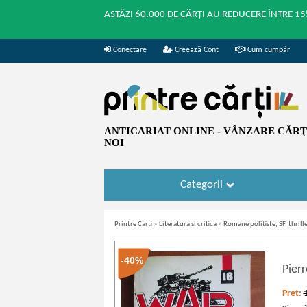
ASTĂZI 60.000 DE CĂRȚI AU REDUCERE ÎNTRE 15
Conectare
Creează Cont
Cum cumpăr
ANTICARIAT ONLINE - VÂNZARE CĂRŢI
NOI
Categorii
Printre Carti
»
Literatura si critica
»
Romane politiste, SF, thrille
-40%
Pier
Pret: