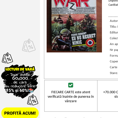
Disponib
Cantitat
Autor
Titlu:
Editu
Colec
An ap
Nr pa
Forma
Coper
Carte
Stare
FIECARE CARTE este atent
+70.000 C
verificată înainte de punerea în
st
vânzare