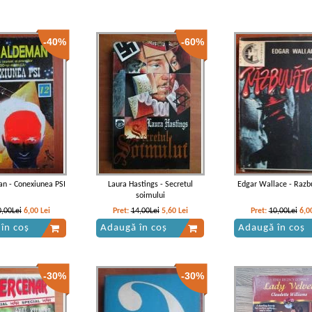
-40%
-60%
n - Conexiunea PSI
Laura Hastings - Secretul
Edgar Wallace - Razb
soimului
0,00Lei
6,00
Lei
Pret:
14,00Lei
5,60
Lei
Pret:
10,00Lei
6,0
în coș
Adaugă în coș
Adaugă în coș
-30%
-30%