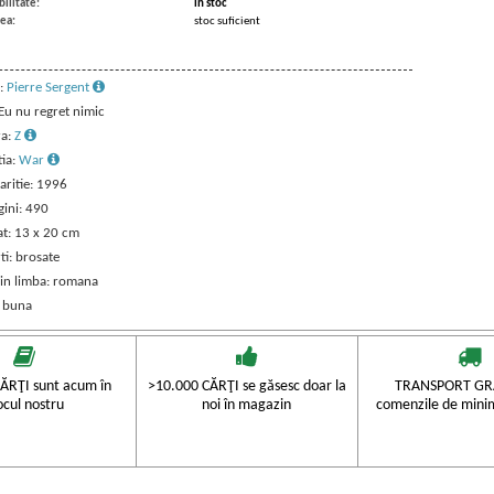
ilitate:
in stoc
ea:
stoc suficient
:
Pierre Sergent
 Eu nu regret nimic
ra:
Z
tia:
War
aritie: 1996
gini: 490
t: 13 x 20 cm
ti: brosate
 in limba: romana
: buna
ĂRŢI sunt acum în
>10.000 CĂRŢI se găsesc doar la
TRANSPORT GRA
ocul nostru
noi în magazin
comenzile de mini