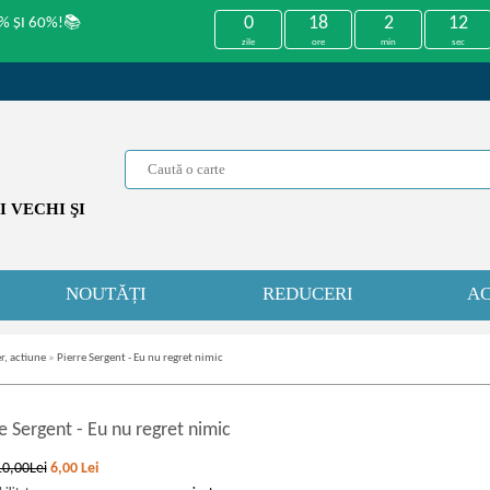
0
18
2
11
% ȘI 60%!📚
zile
ore
min
sec
 VECHI ŞI
NOUTĂȚI
REDUCERI
AC
r, actiune
»
Pierre Sergent - Eu nu regret nimic
re Sergent
-
Eu nu regret nimic
10,00Lei
6,00
Lei