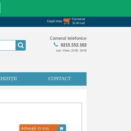
0
produse
Coşul meu
(
0,00
Lei
)
Comenzi telefonice
0215.552.102
Luni - Vineri, 10:00 - 18:00
HIZIȚII
CONTACT
Adaugă în coș