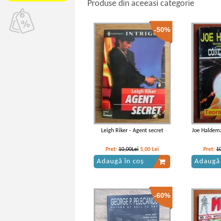
Produse din aceeasi categorie
-50%
Leigh Riker - Agent secret
Joe Haldema
Pret:
10,00Lei
5,00
Lei
Pret:
1
Adaugă în coș
Adaugă 
-60%