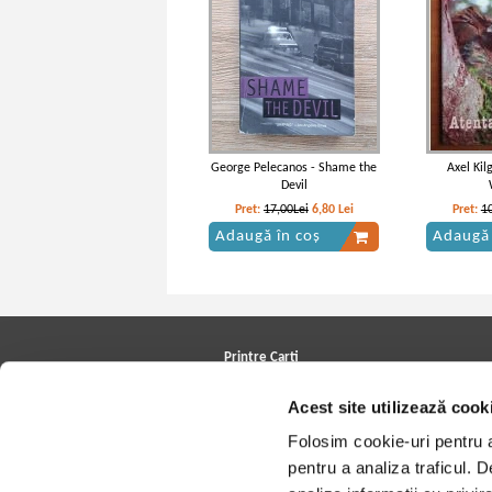
George Pelecanos - Shame the
Axel Kil
Devil
Pret:
17,00Lei
6,80
Lei
Pret:
1
Adaugă în coș
Adaugă 
Printre Carti
Carți la reducere
Acest site utilizează cook
Arhivă carți
Autori
Folosim cookie-uri pentru a 
Edituri
Colecții
pentru a analiza traficul. 
Cele mai căutate cărți