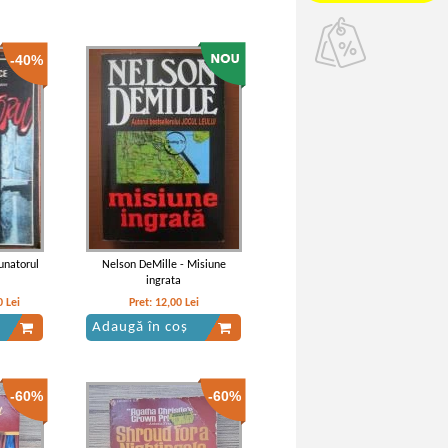
-40%
unatorul
Nelson DeMille - Misiune
ingrata
0
Lei
Pret:
12,00
Lei
Adaugă în coș
-60%
-60%