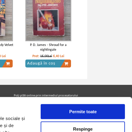
ady Velvet
P. D. James - Shroud for a
nightingale
0
Lei
Pret:
16,00Lei
6,40
Lei
Adaugă în coș
Poţi plăti online prin intermediul procesatorului
Netopia Payments
Permite toate
le sociale și
Urmăreşte-ne pe facebook pentru a fi la curent cu
promoţiile PrintreCarti.ro
e și de
Respinge