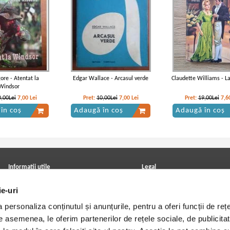
gore - Atentat la
Edgar Wallace - Arcasul verde
Claudette Williams - L
Windsor
0,00Lei
7,00
Lei
Pret:
10,00Lei
7,00
Lei
Pret:
19,00Lei
7,6
în coș
Adaugă în coș
Adaugă în coș
Informatii utile
Legal
ANPC
Achizitii cărți
ie-uri
Achizitii viniluri, casete, CD/DVD
Soluționarea online a litigiilor
Contact
Politica de confidentialitate
personaliza conținutul și anunțurile, pentru a oferi funcții de rețe
Cum cumpar?
Termeni si conditii
Politica de livrare
Utilizare cookie-uri
De asemenea, le oferim partenerilor de rețele sociale, de publicitat
Retur comenzi