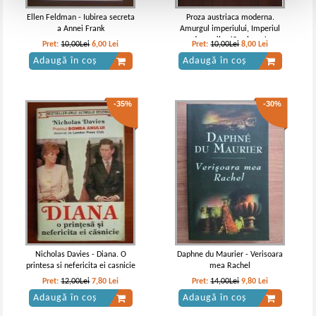
Ellen Feldman - Iubirea secreta
Proza austriaca moderna.
a Annei Frank
Amurgul imperiului, Imperiul
demonilor (2 volume)
Pret:
10,00Lei
6,00
Lei
Pret:
10,00Lei
8,00
Lei
Adaugă în coș
Adaugă în coș
-35%
-30%
Nicholas Davies - Diana. O
Daphne du Maurier - Verisoara
printesa si nefericita ei casnicie
mea Rachel
Pret:
12,00Lei
7,80
Lei
Pret:
14,00Lei
9,80
Lei
Adaugă în coș
Adaugă în coș