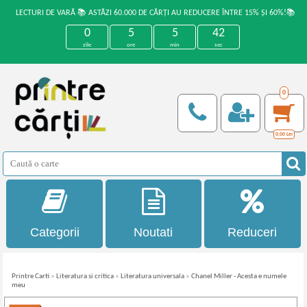
LECTURI DE VARĂ 📚 ASTĂZI 60.000 DE CĂRȚI AU REDUCERE ÎNTRE 15% ȘI 60%!📚
0
5
5
42
zile
ore
min
sec
0
0,00
Lei
Categorii
Noutati
Reduceri
Printre Carti
»
Literatura si critica
»
Literatura universala
»
Chanel Miller - Acesta e numele
meu