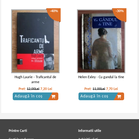
-40%
-30%
Hugh Laurie - Traficantul de
Helen Exley - Cu gandul la tine
arme
Pret:
12,00Lei
7,20
Lei
Pret:
11,00Lei
7,70
Lei
Adaugă în coș
Adaugă în coș
Printre Carti
Informatii utile