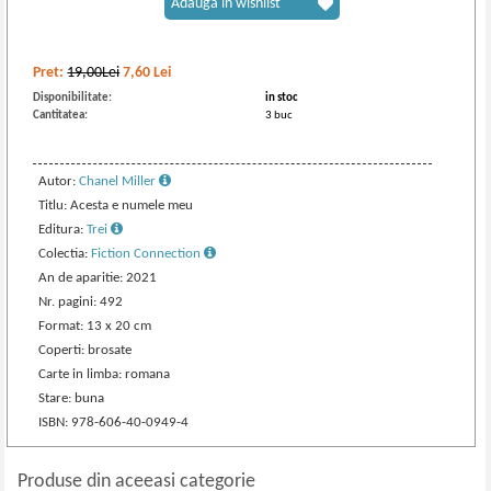
Adaugă în wishlist
Pret:
19,00Lei
7,60
Lei
Disponibilitate:
in stoc
Cantitatea:
3 buc
Autor:
Chanel Miller
Titlu: Acesta e numele meu
Editura:
Trei
Colectia:
Fiction Connection
An de aparitie: 2021
Nr. pagini: 492
Format: 13 x 20 cm
Coperti: brosate
Carte in limba: romana
Stare: buna
ISBN: 978-606-40-0949-4
Produse din aceeasi categorie