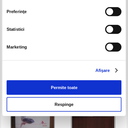
Preferinţe
Statistici
Alexandre Dumas - Vicontele de
M. Lermontov - Demonul
Bragelonne (volumul 2)
Marketing
Pret:
10,00Lei
6,00
Lei
Pret:
13,00Lei
9,10
Lei
Adaugă în coș
Adaugă în coș
Afişare
-40%
-20%
Permite toate
Respinge