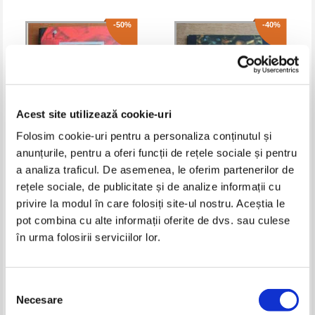
-50%
-40%
Acest site utilizează cookie-uri
Folosim cookie-uri pentru a personaliza conținutul și
anunțurile, pentru a oferi funcții de rețele sociale și pentru
a analiza traficul. De asemenea, le oferim partenerilor de
Luis Landero - Chitaristul
Coresi, revista de literatura, anul
rețele sociale, de publicitate și de analize informații cu
II, nr. 1(10), ianuarie, 1991.
Mihail Bulgakov
privire la modul în care folosiți site-ul nostru. Aceștia le
Pret:
16,00Lei
8,00
Lei
Pret:
10,00Lei
6,00
Lei
Adaugă în coș
Adaugă în coș
pot combina cu alte informații oferite de dvs. sau culese
în urma folosirii serviciilor lor.
-40%
-30%
Selecția
Necesare
consimțământului