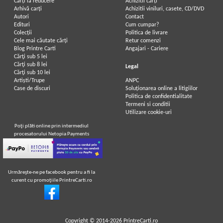
Carți la reducere
Achizitii cărți
Arhivă carți
Achizitii viniluri, casete, CD/DVD
Autori
Contact
Edituri
Cum cumpar?
Colecții
Politica de livrare
Cele mai căutate cărți
Retur comenzi
Blog Printre Carti
Angajari - Cariere
Cărţi sub 5 lei
Cărţi sub 8 lei
Legal
Cărţi sub 10 lei
Artiști/Trupe
ANPC
Case de discuri
Soluționarea online a litigiilor
Politica de confidentialitate
Termeni si conditii
Utilizare cookie-uri
Poţi plăti online prin intermediul
procesatorului Netopia Payments
Urmăreşte-ne pe facebook pentru a fi la
curent cu promoţiile PrintreCarti.ro
Copyright © 2014-2026
PrintreCarti.ro