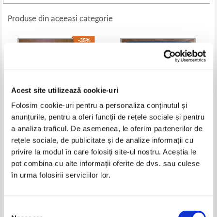
Produse din aceeasi categorie
-35%
Acest site utilizează cookie-uri
Folosim cookie-uri pentru a personaliza conținutul și
anunțurile, pentru a oferi funcții de rețele sociale și pentru
a analiza traficul. De asemenea, le oferim partenerilor de
rețele sociale, de publicitate și de analize informații cu
Carol Vorderman - Help Your
N. Mihaileanu - Geometrie
privire la modul în care folosiți site-ul nostru. Aceștia le
Kids With Maths
analitica, proiectiva si
diferentiala
Pret:
63,00Lei
40,95
Lei
Pret:
43,00
Lei
pot combina cu alte informații oferite de dvs. sau culese
Adaugă în coș
Adaugă în coș
în urma folosirii serviciilor lor.
-35%
-35%
Selecția