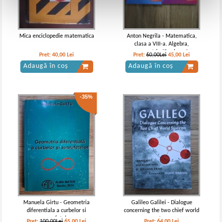
Mica enciclopedie matematica
Anton Negrila - Matematica,
clasa a VIII-a. Algebra,
geometrie (2 volume)
Pret:
40,00
Lei
Pret:
60,00Lei
45,00
Lei
Adaugă în coș
Adaugă în coș
-35%
Manuela Girtu - Geometria
Galileo Galilei - Dialogue
diferentiala a curbelor si
concerning the two chief world
suprafetelor
systems
Pret:
100,00Lei
65,00
Lei
Pret:
64,00
Lei