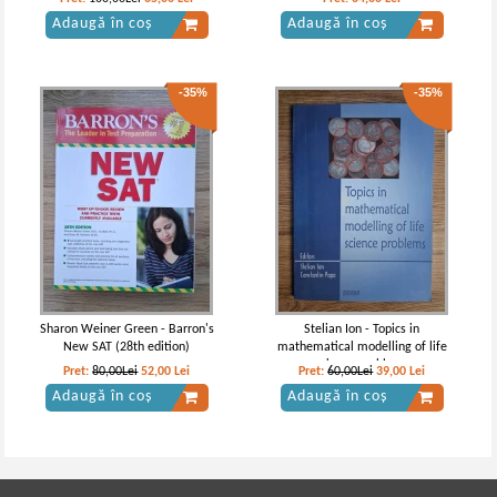
Adaugă în coș
Adaugă în coș
-35%
-35%
Sharon Weiner Green - Barron's
Stelian Ion - Topics in
New SAT (28th edition)
mathematical modelling of life
science problems
Pret:
80,00Lei
52,00
Lei
Pret:
60,00Lei
39,00
Lei
Adaugă în coș
Adaugă în coș