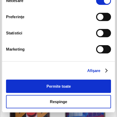
Necesare
consimțământului
Preferinţe
Statistici
Olga Martin - Probleme de
Rodica Mihaela Danet - De la
Marketing
analiza numerica
intuitia geometrica la algebra
liniara
Pret:
100,00Lei
65,00
Lei
Pret:
65,00Lei
42,25
Lei
Adaugă în coș
Adaugă în coș
Afişare
-25%
Permite toate
Respinge