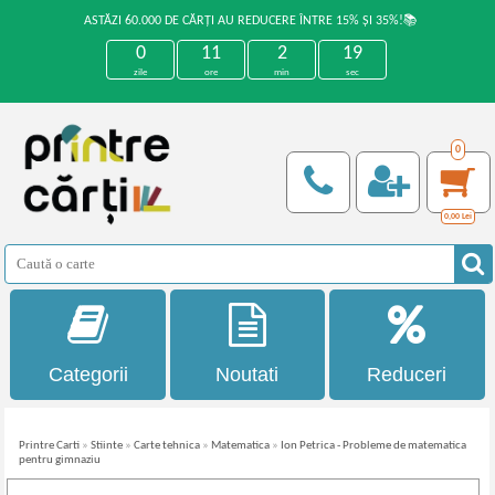
ASTĂZI 60.000 DE CĂRȚI AU REDUCERE ÎNTRE 15% ȘI 35%!📚
0
11
2
19
zile
ore
min
sec
0
0,00
Lei
Categorii
Noutati
Reduceri
Printre Carti
»
Stiinte
»
Carte tehnica
»
Matematica
»
Ion Petrica - Probleme de matematica
pentru gimnaziu