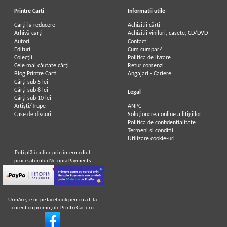
Printre Carti
Informatii utile
Carți la reducere
Achizitii cărți
Arhivă carți
Achizitii viniluri, casete, CD/DVD
Autori
Contact
Edituri
Cum cumpar?
Colecții
Politica de livrare
Cele mai căutate cărți
Retur comenzi
Blog Printre Carti
Angajari - Cariere
Cărţi sub 5 lei
Cărţi sub 8 lei
Legal
Cărţi sub 10 lei
Artiști/Trupe
ANPC
Case de discuri
Soluționarea online a litigiilor
Politica de confidentialitate
Termeni si conditii
Utilizare cookie-uri
Poţi plăti online prin intermediul
procesatorului Netopia Payments
Urmăreşte-ne pe facebook pentru a fi la
curent cu promoţiile PrintreCarti.ro