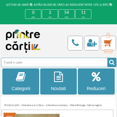
LECTURI DE VARĂ 📚 ASTĂZI 60.000 DE CĂRȚI AU REDUCERE ÎNTRE 15% ȘI 60%!📚
0
2
54
11
zile
ore
min
sec
0
0,00
Lei
Categorii
Noutati
Reduceri
Printre Carti
»
Literatura si critica
»
Literatura romana
»
Helia Rimoga - Sah la regina