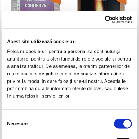
Acest site utilizează cookie-uri
Folosim cookie-uri pentru a personaliza conținutul și
anunțurile, pentru a oferi funcții de rețele sociale și pentru
Mark Aldanov - Cheia
Valerica Stanescu - Cu
moartea'n ochi
a analiza traficul. De asemenea, le oferim partenerilor de
Pret:
16,00Lei
8,00
Lei
Pret:
15,00Lei
7,50
Lei
rețele sociale, de publicitate și de analize informații cu
Adaugă în coș
Adaugă în coș
privire la modul în care folosiți site-ul nostru. Aceștia le
pot combina cu alte informații oferite de dvs. sau culese
în urma folosirii serviciilor lor.
-60%
Selecția
Necesare
consimțământului