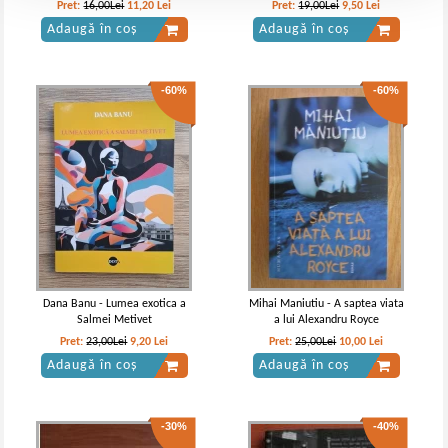
pix
Pret:
16,00Lei
11,20
Lei
Pret:
19,00Lei
9,50
Lei
Adaugă în coș
Adaugă în coș
-60%
-60%
Dana Banu - Lumea exotica a
Mihai Maniutiu - A saptea viata
Salmei Metivet
a lui Alexandru Royce
Pret:
23,00Lei
9,20
Lei
Pret:
25,00Lei
10,00
Lei
Adaugă în coș
Adaugă în coș
-30%
-40%