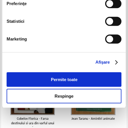
Preferinţe
Statistici
Monica Patriciu - Portrete
Alex Tocilescu - Adevarata carte
paralele
cu pisicile lui Tocilescu
Pret:
10,00
Lei
Pret:
32,00Lei
12,80
Lei
Marketing
Adaugă în coș
Adaugă în coș
-30%
-50%
Afişare
Permite toate
Respinge
Cobelov Florica - Farsa
Jean Taranu - Amintiri animate
destinului si ura din varful unui