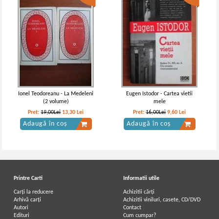
Ionel Teodoreanu - La Medeleni
Eugen Istodor - Cartea vietii
(2 volume)
mele
Pret:
19,00Lei
13,30
Lei
Pret:
16,00Lei
9,60
Lei
Adaugă în coș
Adaugă în coș
Printre Carti
Informatii utile
Carți la reducere
Achizitii cărți
Arhivă carți
Achizitii viniluri, casete, CD/DVD
Autori
Contact
Edituri
Cum cumpar?