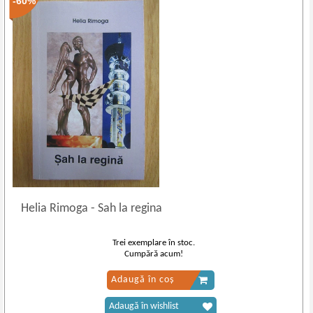
-60%
Helia Rimoga
-
Sah la regina
Trei exemplare în stoc.
Cumpără acum!
Adaugă în coș
Adaugă în wishlist