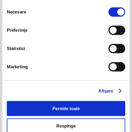
Selecția
Necesare
consimțământului
-35%
-15%
Preferinţe
Statistici
Marketing
Moliere - Teatru, editie
Karl May - Old Surehand (4
bibliofila, 1973
volume)
Pret:
80,00Lei
52,00
Lei
Pret:
80,00Lei
68,00
Lei
Afişare
Adaugă în coș
Adaugă în coș
Permite toate
-35%
Respinge