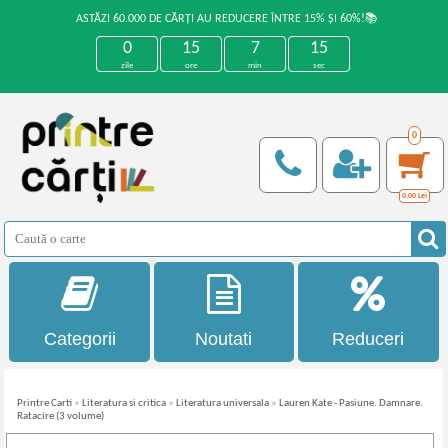
ASTĂZI 60.000 DE CĂRȚI AU REDUCERE ÎNTRE 15% ȘI 60%!📚
0
15
7
15
zile
ore
min
sec
0
0,00
Lei
Categorii
Noutati
Reduceri
Printre Carti
»
Literatura si critica
»
Literatura universala
»
Lauren Kate - Pasiune. Damnare.
Ratacire (3 volume)