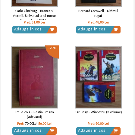
Carlo Ginzburg - Branza si
Bernard Cornwell - Ultimul
viermii. Universul unui morar
regat
din secolul al XVI-lea
Pret:
51,00
Lei
Pret:
48,00
Lei
Adaugă în coș
Adaugă în coș
-20%
Emile Zola - Bestia umana
Karl May - Winnetou (3 volume)
(Adevarul)
Pret:
70,00Lei
56,00
Lei
Pret:
60,00
Lei
Adaugă în coș
Adaugă în coș