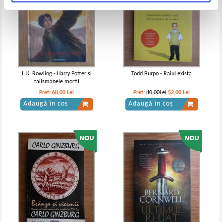
J. K. Rowling - Harry Potter si
Todd Burpo - Raiul exista
talismanele mortii
Pret:
68,00
Lei
Pret:
80,00Lei
52,00
Lei
Adaugă în coș
Adaugă în coș