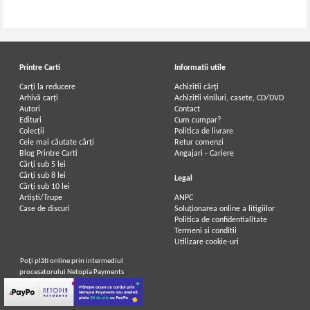
Printre Carti
Informatii utile
Carți la reducere
Achizitii cărți
Arhivă carți
Achizitii viniluri, casete, CD/DVD
Autori
Contact
Edituri
Cum cumpar?
Colecții
Politica de livrare
Cele mai căutate cărți
Retur comenzi
Blog Printre Carti
Angajari - Cariere
Cărţi sub 5 lei
Cărţi sub 8 lei
Legal
Cărţi sub 10 lei
Artiști/Trupe
ANPC
Case de discuri
Soluționarea online a litigiilor
Politica de confidentialitate
Termeni si conditii
Utilizare cookie-uri
Poţi plăti online prin intermediul
procesatorului Netopia Payments