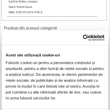
Carti in limba: romana
Stare: foarte buna
ISBN: 978-973-675-970-3
Produse din aceeasi categorie
-15%
Acest site utilizează cookie-uri
Folosim cookie-uri pentru a personaliza conținutul și
anunțurile, pentru a oferi funcții de rețele sociale și pentru
a analiza traficul. De asemenea, le oferim partenerilor de
rețele sociale, de publicitate și de analize informații cu
privire la modul în care folosiți site-ul nostru. Aceștia le
Alexandre Dumas - Contele de
Kathryn Taylor - Saga Daringham
pot combina cu alte informații oferite de dvs. sau culese
Monte Cristo (2 volume)
Hall: Mostenirea / Hotararea (2
în urma folosirii serviciilor lor.
volume)
Pret:
75,00Lei
63,75
Lei
Pret:
48,00
Lei
Adaugă în coș
Adaugă în coș