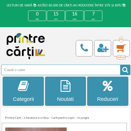
LECTURI DE VARĂ 📚 ASTĂZI 60.000 DE CĂRȚI AU REDUCERE ÎNTRE 15% ȘI 60%!📚
0
15
16
7
zile
ore
min
sec
0
0,00
Lei
Categorii
Noutati
Reduceri
Printre Carti
»
Literatura si critica
»
Carti pentru copii
»
In jungla