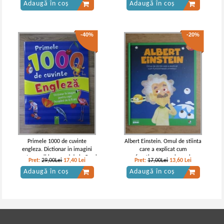
Adaugă în coș
Adaugă în coș
-40%
-20%
Primele 1000 de cuvinte
Albert Einstein. Omul de stiinta
engleza. Dictionar in imagini
care a explicat cum
pentru copii incepand de la 5 ani
functioneaza universul
Pret:
29,00Lei
17,40
Lei
Pret:
17,00Lei
13,60
Lei
Adaugă în coș
Adaugă în coș