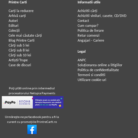
Printre Carti
Informatii utile
Carți la reducere
Achizitii cărți
Arhivă carți
Achizitii viniluri, casete, CD/DVD
Autori
Contact
Edituri
Cum cumpar?
Colecții
Politica de livrare
Cele mai căutate cărți
Retur comenzi
Blog Printre Carti
Angajari - Cariere
Cărţi sub 5 lei
Cărţi sub 8 lei
Legal
Cărţi sub 10 lei
Artiști/Trupe
ANPC
Case de discuri
Soluționarea online a litigiilor
Politica de confidentialitate
Termeni si conditii
Utilizare cookie-uri
Poţi plăti online prin intermediul
procesatorului Netopia Payments
Urmăreşte-ne pe facebook pentru a fi la
curent cu promoţiile PrintreCarti.ro