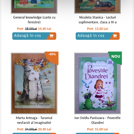
General knowledge (carte cu
Nicoleta Stanica - Lecturi
ferestre)
suplimentare, clasa a III-a
Pret:
18,00Lei
14,40
Lei
Pret:
13,00
Lei
Adaugă în coș
Adaugă în coș
-40%
Marta Arteaga - Taramul
Ion Ovidiu Panisoara - Povestile
nesfarsit al imaginatiei
Diandrei
Pret:
34,00Lei
20,40
Lei
Pret:
15,00
Lei