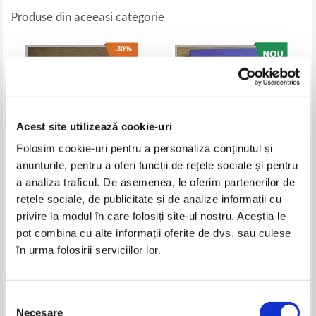
Produse din aceeasi categorie
-30%
Acest site utilizează cookie-uri
Folosim cookie-uri pentru a personaliza conținutul și
anunțurile, pentru a oferi funcții de rețele sociale și pentru
a analiza traficul. De asemenea, le oferim partenerilor de
rețele sociale, de publicitate și de analize informații cu
Irina Nicolae - In tara lui
Heather Dyer - Baiatul din cutia
dovlecel
de biscuiti
privire la modul în care folosiți site-ul nostru. Aceștia le
Pret:
17,00Lei
11,90
Lei
Pret:
12,00
Lei
pot combina cu alte informații oferite de dvs. sau culese
Adaugă în coș
Adaugă în coș
în urma folosirii serviciilor lor.
-50%
Selecția
Necesare
consimțământului