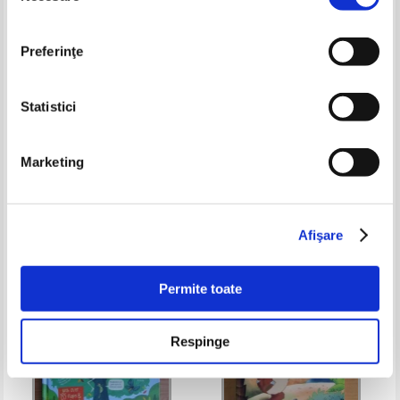
Preferinţe
Statistici
Geronimo Stilton - Furtul
O petrecere perfecta
Marketing
diamantului urias
Pret:
19,00
Lei
Pret:
26,00Lei
13,00
Lei
Adaugă în coș
Adaugă în coș
Afişare
-20%
Permite toate
Respinge