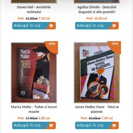
Steven Hall - Amintirile
Agatha Christie - Detectivii
rechinului
dragostei si alte povestiri
Pret:
15,00Lei
7,50
Lei
Pret:
10,00
Lei
Adaugă în coș
Adaugă în coș
-60%
-30%
Marcia Muller - Trofee si lucruri
James Hadley Chase - Totul se
moarte
plateste
Pret:
17,00Lei
6,80
Lei
Pret:
10,00Lei
7,00
Lei
Adaugă în coș
Adaugă în coș