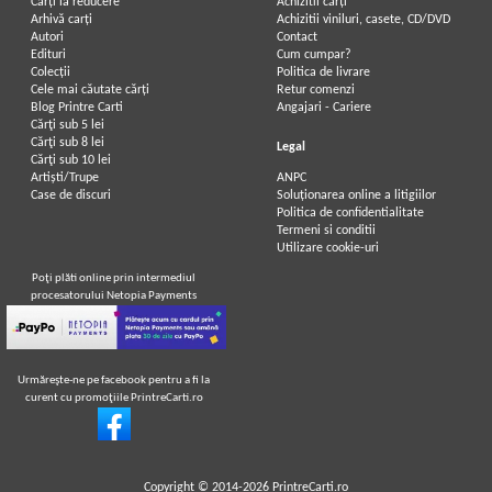
Carți la reducere
Achizitii cărți
Arhivă carți
Achizitii viniluri, casete, CD/DVD
Autori
Contact
Edituri
Cum cumpar?
Colecții
Politica de livrare
Cele mai căutate cărți
Retur comenzi
Blog Printre Carti
Angajari - Cariere
Cărţi sub 5 lei
Cărţi sub 8 lei
Legal
Cărţi sub 10 lei
Artiști/Trupe
ANPC
Case de discuri
Soluționarea online a litigiilor
Politica de confidentialitate
Termeni si conditii
Utilizare cookie-uri
Poţi plăti online prin intermediul
procesatorului Netopia Payments
Urmăreşte-ne pe facebook pentru a fi la
curent cu promoţiile PrintreCarti.ro
Copyright © 2014-2026
PrintreCarti.ro