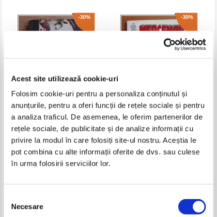
-30%
-30%
Acest site utilizează cookie-uri
Folosim cookie-uri pentru a personaliza conținutul și
anunțurile, pentru a oferi funcții de rețele sociale și pentru
a analiza traficul. De asemenea, le oferim partenerilor de
Haralamb Zinca - Supersonicul
Dick Stanford - Cruciada mortii
rețele sociale, de publicitate și de analize informații cu
01 decoleaza in zori
privire la modul în care folosiți site-ul nostru. Aceștia le
Pret:
10,00Lei
7,00
Lei
Pret:
10,00Lei
7,00
Lei
Adaugă în coș
Adaugă în coș
pot combina cu alte informații oferite de dvs. sau culese
în urma folosirii serviciilor lor.
-30%
-60%
Selecția
Necesare
consimțământului