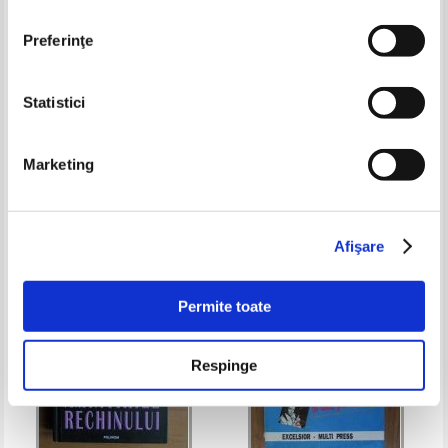
Preferinţe
Statistici
Gerard de Villiers - Sadam
Ellery Queen - Coltii insangerati
Hussein tradat de fiii sai
ai dragonului
Marketing
Pret:
10,00Lei
7,00
Lei
Pret:
12,00Lei
4,80
Lei
Adaugă în coș
Adaugă în coș
Afişare
-50%
Permite toate
Respinge