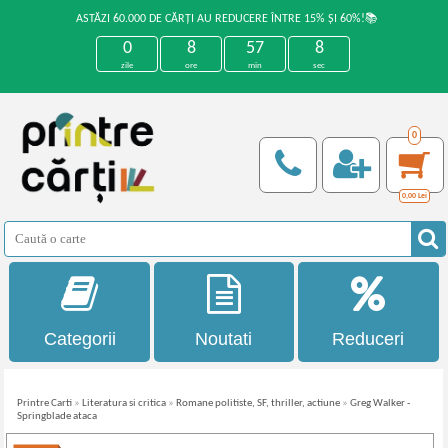
ASTĂZI 60.000 DE CĂRȚI AU REDUCERE ÎNTRE 15% ȘI 60%!📚
0
8
57
7
zile
ore
min
sec
0
0,00
Lei
Categorii
Noutati
Reduceri
Printre Carti
»
Literatura si critica
»
Romane politiste, SF, thriller, actiune
»
Greg Walker -
Springblade ataca