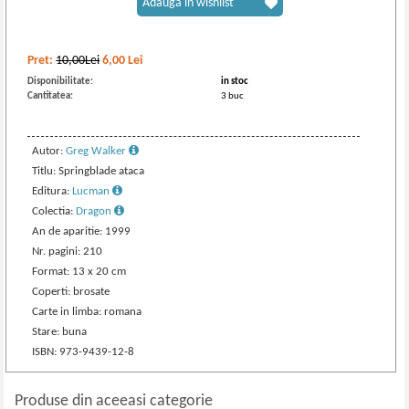
Adaugă în wishlist
Pret:
10,00Lei
6,00
Lei
Disponibilitate:
in stoc
Cantitatea:
3 buc
Autor:
Greg Walker
Titlu: Springblade ataca
Editura:
Lucman
Colectia:
Dragon
An de aparitie: 1999
Nr. pagini: 210
Format: 13 x 20 cm
Coperti: brosate
Carte in limba: romana
Stare: buna
ISBN: 973-9439-12-8
Produse din aceeasi categorie