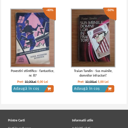
-40%
-50%
Povestiri stiintifico - fantastice,
Traian Tandin - Sus mainile,
nr. 87
domnilor infractori!
Pret:
10,00Lei
6,00
Lei
Pret:
10,00Lei
5,00
Lei
Adaugă în coș
Adaugă în coș
Printre Carti
Informatii utile