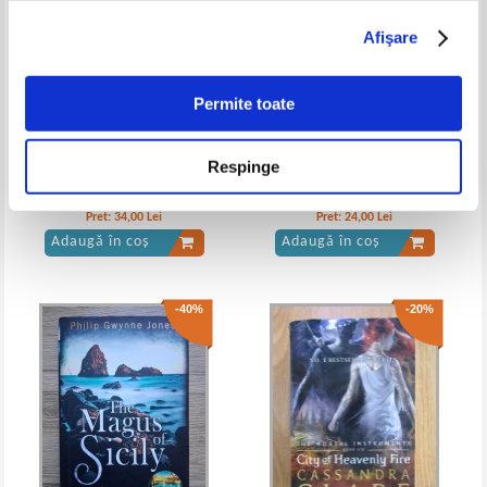
Afişare
Permite toate
Respinge
Jonathan Oates - Un plan
Rodica Ojog Brasoveanu - 320
imperfect
de pisici negre
Pret:
34,00
Lei
Pret:
24,00
Lei
Adaugă în coș
Adaugă în coș
-40%
-20%