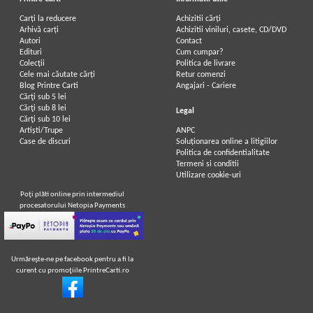
Carți la reducere
Achizitii cărți
Arhivă carți
Achizitii viniluri, casete, CD/DVD
Autori
Contact
Edituri
Cum cumpar?
Colecții
Politica de livrare
Cele mai căutate cărți
Retur comenzi
Blog Printre Carti
Angajari - Cariere
Cărţi sub 5 lei
Cărţi sub 8 lei
Legal
Cărţi sub 10 lei
Artiști/Trupe
ANPC
Case de discuri
Soluționarea online a litigiilor
Politica de confidentialitate
Termeni si conditii
Utilizare cookie-uri
Poţi plăti online prin intermediul
procesatorului Netopia Payments
Urmăreşte-ne pe facebook pentru a fi la
curent cu promoţiile PrintreCarti.ro