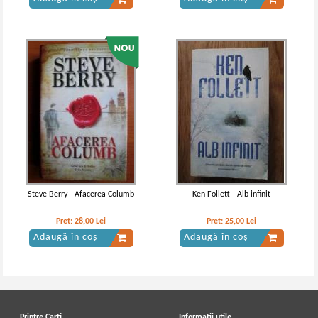
Steve Berry - Afacerea Columb
Ken Follett - Alb infinit
Pret:
28,00
Lei
Pret:
25,00
Lei
Adaugă în coș
Adaugă în coș
Printre Carti
Informatii utile