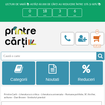
LECTURI DE VARĂ 📚 ASTĂZI 60.000 DE CĂRȚI AU REDUCERE ÎNTRE 15% ȘI 60%!📚
0
18
3
6
zile
ore
min
sec
0
0,00
Lei
Categorii
Noutati
Reduceri
Printre Carti
»
Literatura si critica
»
Literatura universala
»
Romane politiste, SF, thriller,
actiune
»
Dan Brown - Simbolul pierdut