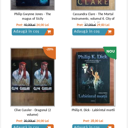
Philip Gwynne Jones - The
Cassandra Clare - The Mortal
magus of Sicily
Instruments, volumul 6. City of
Heavenly Fire
Pret:
40,00Lei
24,00
Lei
Pret:
37,00Lei
29,60
Lei
Adaugă în coș
Adaugă în coș
-20%
Clive Cussler - Dragonul (2
Philip K. Dick - Labirintul mortii
volume)
Pret:
30,00Lei
24,00
Lei
Pret:
28,00
Lei
Adaugă în coș
Adaugă în coș