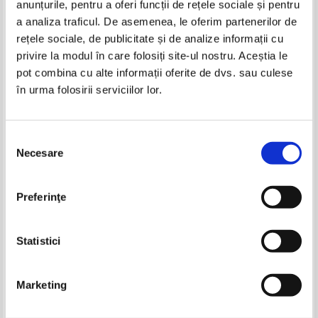
anunțurile, pentru a oferi funcții de rețele sociale și pentru
Produse din aceeasi categorie
a analiza traficul. De asemenea, le oferim partenerilor de
rețele sociale, de publicitate și de analize informații cu
privire la modul în care folosiți site-ul nostru. Aceștia le
pot combina cu alte informații oferite de dvs. sau culese
în urma folosirii serviciilor lor.
Selecția
Necesare
consimțământului
Tom Clancy - Datorie de onoare
RuNyx - Dark Verse, volumul 1.
Preferinţe
(2 volume)
Predator
Pret:
28,00
Lei
Pret:
30,00
Lei
Adaugă în coș
Adaugă în coș
Statistici
Marketing