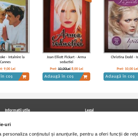
oke - Intalnire la
Joan Elliott Pickart - Arma
Christina Dodd - I
Cannes
seductiei
et:
9,00
Lei
Pret:
10,00Lei
8,00
Lei
Pret:
10,00
Le
în coș
Adaugă în coș
Adaugă în coș
Informatii utile
Legal
ANPC
Achizitii cărți
ie-uri
Achizitii viniluri, casete, CD/DVD
Soluționarea online a litigiilor
Contact
Politica de confidentialitate
personaliza conținutul și anunțurile, pentru a oferi funcții de rețe
Cum cumpar?
Termeni si conditii