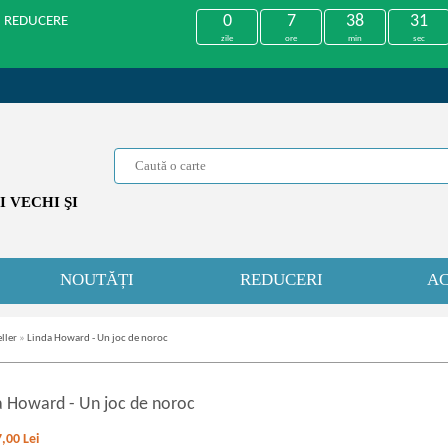
0
7
38
31
U REDUCERE
zile
ore
min
sec
 VECHI ŞI
NOUTĂȚI
REDUCERI
AC
ller
»
Linda Howard - Un joc de noroc
a Howard
-
Un joc de noroc
7,00
Lei