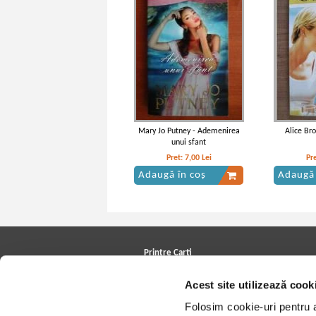
Mary Jo Putney - Ademenirea
Alice Bro
unui sfant
Pret:
7,00
Lei
Pr
Adaugă în coș
Adaugă 
Printre Carti
Carți la reducere
Acest site utilizează cook
Arhivă carți
Autori
Folosim cookie-uri pentru a 
Edituri