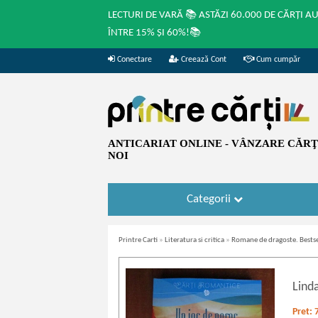
LECTURI DE VARĂ 📚 ASTĂZI 60.000 DE CĂRȚI A
ÎNTRE 15% ȘI 60%!📚
Conectare
Creează Cont
Cum cumpăr
ANTICARIAT ONLINE - VÂNZARE CĂRŢI
NOI
Categorii
Printre Carti
»
Literatura si critica
»
Romane de dragoste. Bestse
Lind
Pret: