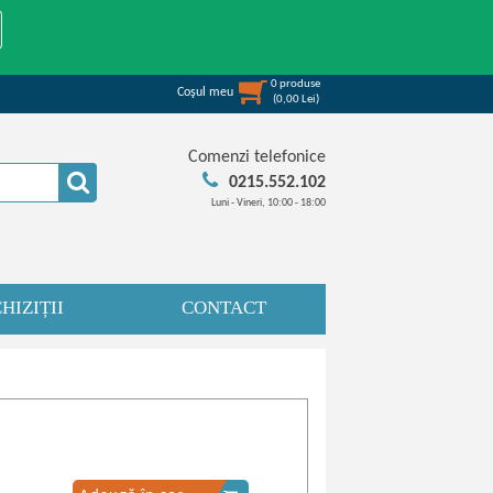
0
produse
Coşul meu
(
0,00
Lei
)
Comenzi telefonice
0215.552.102
Luni - Vineri, 10:00 - 18:00
HIZIȚII
CONTACT