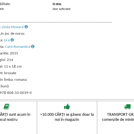
ilitate:
in stoc
ea:
stoc suficient
:
Linda Howard
 Un joc de noroc
ra:
Lira
tia:
Carti Romantice
aritie: 2015
gini: 214
t: 11 x 18 cm
ti: brosate
 in limba: romana
: bună
 978-606-33-0039-4
ĂRŢI sunt acum în
>10.000 CĂRŢI se găsesc doar la
TRANSPORT GRA
ocul nostru
noi în magazin
comenzile de mini