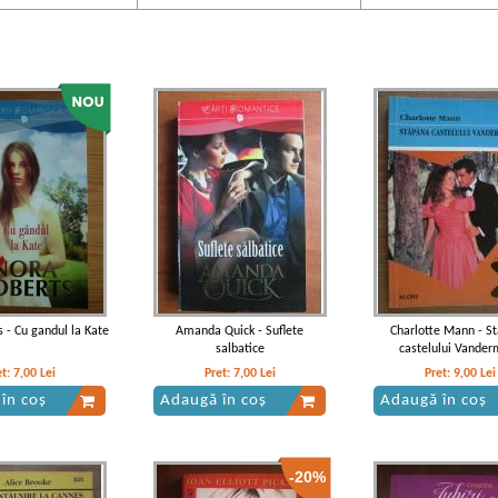
 - Cu gandul la Kate
Amanda Quick - Suflete
Charlotte Mann - S
salbatice
castelului Vander
et:
7,00
Lei
Pret:
7,00
Lei
Pret:
9,00
Lei
în coș
Adaugă în coș
Adaugă în coș
-20%