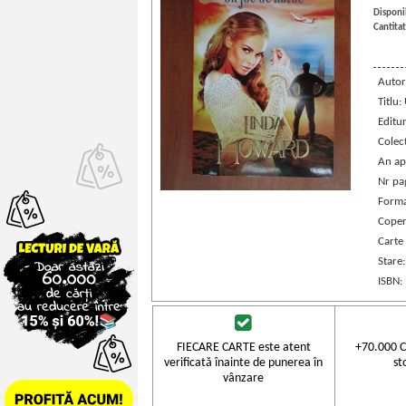
Disponib
Cantitat
Autor
Titlu:
Editu
Colec
An ap
Nr pa
Forma
Coper
Carte
Stare
ISBN:
FIECARE CARTE este atent
+70.000 C
verificată înainte de punerea în
st
vânzare