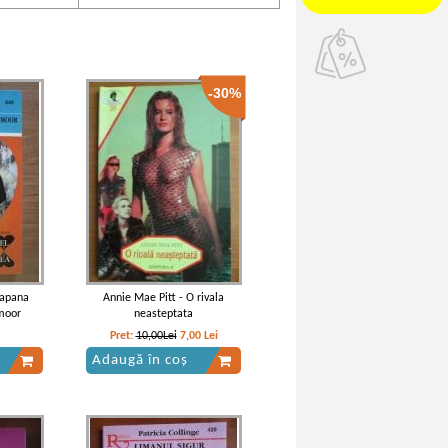
-30%
tapana
Annie Mae Pitt - O rivala
moor
neasteptata
Pret:
10,00Lei
7,00
Lei
Adaugă în coș