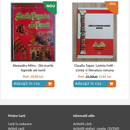
-35%
Alexandru Mitru - Din marile
Claudia Topan, Lavinia Fetti -
legende ale lumii
Limba si literatura romana
auxiliar, clasa a VI-a
Pret:
20,00
Lei
Pret:
21,00Lei
13,65
Lei
Adaugă în coș
Adaugă în coș
Printre Carti
Informatii utile
Carți la reducere
Achizitii cărți
Arhivă carți
Achizitii viniluri, casete, CD/DVD