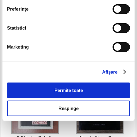
Preferinţe
Statistici
Radu F. Constantinescu -
Elena Gavrila Frunteanu - Putere
Necenzurat
si slabiciune
Marketing
Pret:
28,00
Lei
Pret:
21,00Lei
13,65
Lei
Adaugă în coș
Adaugă în coș
Afişare
-35%
-35%
Permite toate
Respinge