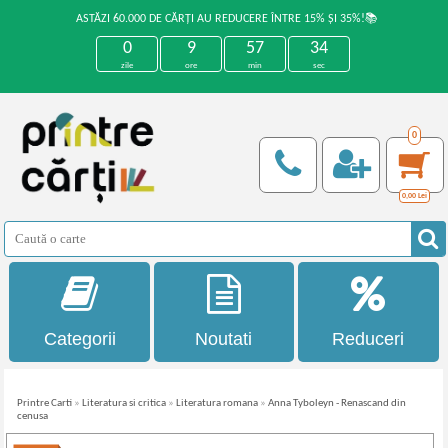
ASTĂZI 60.000 DE CĂRȚI AU REDUCERE ÎNTRE 15% ȘI 35%!📚
0
9
57
34
zile
ore
min
sec
0
0,00
Lei
Categorii
Noutati
Reduceri
Printre Carti
»
Literatura si critica
»
Literatura romana
»
Anna Tyboleyn - Renascand din
cenusa