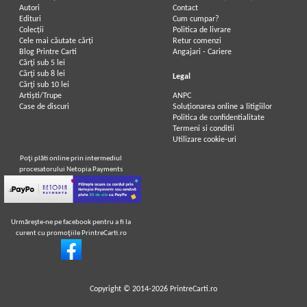
Autori
Contact
Edituri
Cum cumpar?
Colecții
Politica de livrare
Cele mai căutate cărți
Retur comenzi
Blog Printre Carti
Angajari - Cariere
Cărţi sub 5 lei
Cărţi sub 8 lei
Legal
Cărţi sub 10 lei
Artiști/Trupe
ANPC
Case de discuri
Soluționarea online a litigiilor
Politica de confidentialitate
Termeni si conditii
Utilizare cookie-uri
Poţi plăti online prin intermediul
procesatorului Netopia Payments
Urmăreşte-ne pe facebook pentru a fi la
curent cu promoţiile PrintreCarti.ro
Copyright © 2014-2026
PrintreCarti.ro