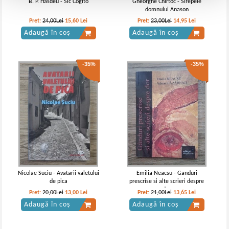
B. P. Hasdeu - Sic Cogito
Gheorghe Chirtoc - Sirepele
domnului Anason
Pret:
24,00Lei
15,60
Lei
Pret:
23,00Lei
14,95
Lei
Adaugă în coș
Adaugă în coș
-35%
-35%
Nicolae Suciu - Avatarii valetului
Emilia Neacsu - Ganduri
de pica
prescrise si alte scrieri despre
dor
Pret:
20,00Lei
13,00
Lei
Pret:
21,00Lei
13,65
Lei
Adaugă în coș
Adaugă în coș