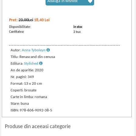
Adaugă în wishlist
Pret:
23,00Lei
18,40
Lei
Disponibilitate:
in stoc
Cantitatea:
2 buc
Autor:
Anna Tyboleyn
Titlu: Renascand din cenusa
Editura:
Stylished
An de aparitie: 2020
Nr. pagini: 349
Format: 13 x 20 cm
Coperti: brosate
Carte in limba: romana
Stare: buna
ISBN: 978-606-9092-38-5
Produse din aceeasi categorie