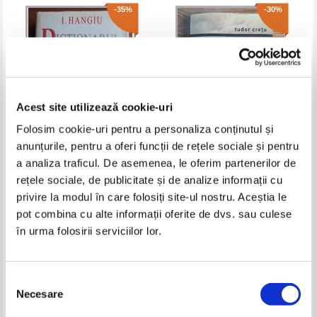
-35%
-30%
Acest site utilizează cookie-uri
Folosim cookie-uri pentru a personaliza conținutul și
anunțurile, pentru a oferi funcții de rețele sociale și pentru
I. Hangiu - Dictionarul presei
Tudor Cretu - Maluri
a analiza traficul. De asemenea, le oferim partenerilor de
literare romanesti 1790-1990
rețele sociale, de publicitate și de analize informații cu
Pret:
29,00Lei
18,85
Lei
Pret:
32,00Lei
22,40
Lei
privire la modul în care folosiți site-ul nostru. Aceștia le
Adaugă în coș
Adaugă în coș
pot combina cu alte informații oferite de dvs. sau culese
în urma folosirii serviciilor lor.
-35%
Selecția
Necesare
consimțământului