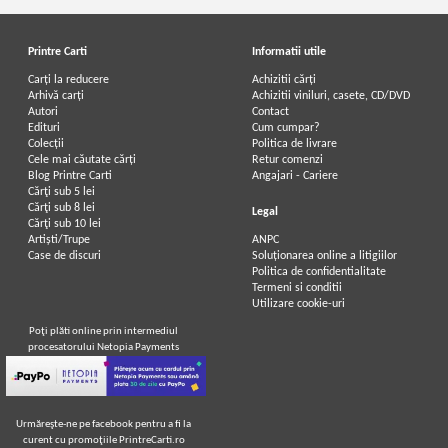
Printre Carti
Informatii utile
Carți la reducere
Achizitii cărți
Arhivă carți
Achizitii viniluri, casete, CD/DVD
Autori
Contact
Edituri
Cum cumpar?
Colecții
Politica de livrare
Cele mai căutate cărți
Retur comenzi
Blog Printre Carti
Angajari - Cariere
Cărţi sub 5 lei
Cărţi sub 8 lei
Legal
Cărţi sub 10 lei
Artiști/Trupe
ANPC
Case de discuri
Soluționarea online a litigiilor
Politica de confidentialitate
Termeni si conditii
Utilizare cookie-uri
Poţi plăti online prin intermediul
procesatorului Netopia Payments
Urmăreşte-ne pe facebook pentru a fi la
curent cu promoţiile PrintreCarti.ro