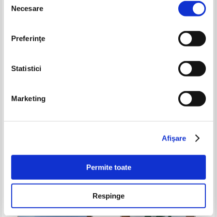
-35%
-35%
Necesare
consimțământului
Preferinţe
Statistici
Marketing
Nicolae Damian - Pribegi, noi
Emil Popescu - Crampeie din
visam
incatusate (cu autograful
autorului)
Pret:
18,00Lei
11,70
Lei
Pret:
18,00Lei
11,70
Lei
Adaugă în coș
Adaugă în coș
Afişare
-35%
Permite toate
Respinge