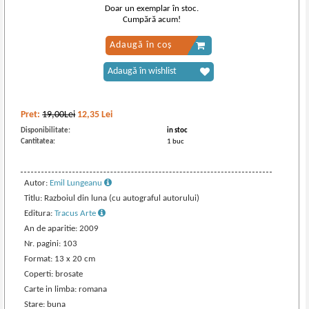
Doar un exemplar în stoc.
Cumpără acum!
Adaugă în coș
Adaugă în wishlist
Pret:
19,00Lei
12,35
Lei
Disponibilitate:
in stoc
Cantitatea:
1 buc
Autor:
Emil Lungeanu
Titlu: Razboiul din luna (cu autograful autorului)
Editura:
Tracus Arte
An de aparitie: 2009
Nr. pagini: 103
Format: 13 x 20 cm
Coperti: brosate
Carte in limba: romana
Stare: buna