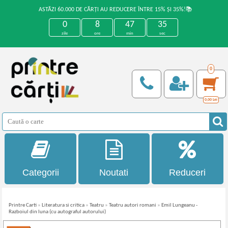
ASTĂZI 60.000 DE CĂRȚI AU REDUCERE ÎNTRE 15% ȘI 35%!📚
0
8
47
35
zile
ore
min
sec
0
0,00
Lei
Categorii
Noutati
Reduceri
Printre Carti
»
Literatura si critica
»
Teatru
»
Teatru autori romani
»
Emil Lungeanu -
Razboiul din luna (cu autograful autorului)