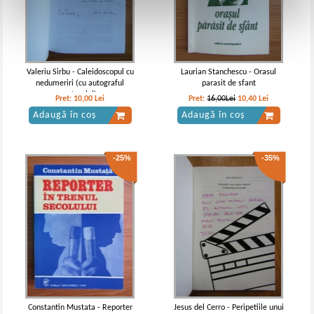
Valeriu Sirbu - Caleidoscopul cu
Laurian Stanchescu - Orasul
nedumeriri (cu autograful
parasit de sfant
autorului)
Pret:
10,00
Lei
Pret:
16,00Lei
10,40
Lei
Adaugă în coș
Adaugă în coș
-25%
-35%
Constantin Mustata - Reporter
Jesus del Cerro - Peripetiile unui