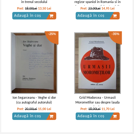
in trenul secolului
regizor spaniol in Romania si in
lume (cu autograful autorului)
Pret:
18,00Lei
13,50
Lei
Pret:
23,00Lei
14,95
Lei
Adaugă în coș
Adaugă în coș
-25%
-35%
Ion Segarceanu - Veghe si dor
Grid Modorcea - Urmasii
(cu autograful autorului)
Morometilor sau despre lauda
de sine
Pret:
20,00Lei
15,00
Lei
Pret:
18,00Lei
11,70
Lei
Adaugă în coș
Adaugă în coș