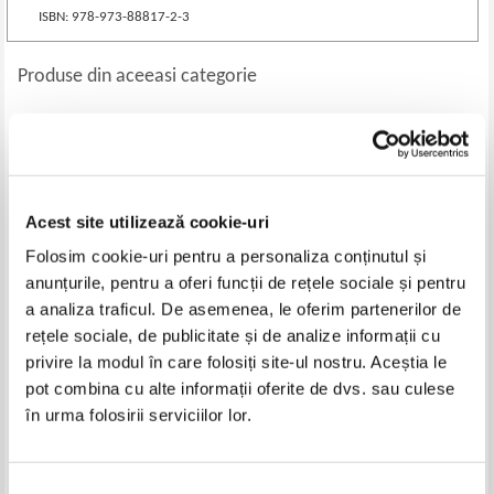
ISBN: 978-973-88817-2-3
Produse din aceeasi categorie
-35%
Acest site utilizează cookie-uri
Folosim cookie-uri pentru a personaliza conținutul și
anunțurile, pentru a oferi funcții de rețele sociale și pentru
a analiza traficul. De asemenea, le oferim partenerilor de
rețele sociale, de publicitate și de analize informații cu
privire la modul în care folosiți site-ul nostru. Aceștia le
Mariana Sipos - Mersul pe ape
Petru Sechel - Oameni si
destine. De la Blaj la Bucuresti
pot combina cu alte informații oferite de dvs. sau culese
si mai departe...(cu autograful
Pret:
16,00Lei
10,40
Lei
Pret:
13,00
Lei
în urma folosirii serviciilor lor.
autorului)
Adaugă în coș
Adaugă în coș
Selecția