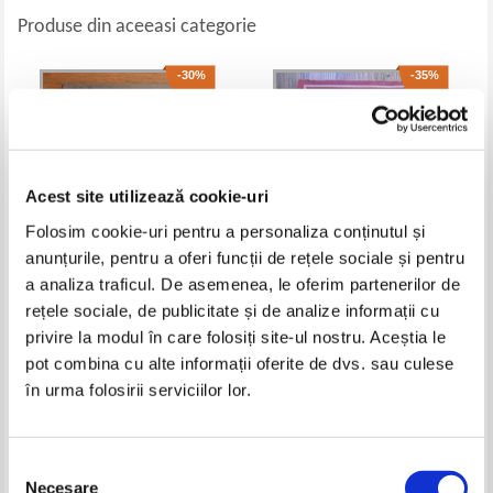
Produse din aceeasi categorie
-30%
-35%
Acest site utilizează cookie-uri
Folosim cookie-uri pentru a personaliza conținutul și
anunțurile, pentru a oferi funcții de rețele sociale și pentru
a analiza traficul. De asemenea, le oferim partenerilor de
rețele sociale, de publicitate și de analize informații cu
Mihail Negru - Henrik Ibsen.
Ionel Teodoreanu - Ulita
Viata si opera. Filosofia lui
copilariei (1947)
privire la modul în care folosiți site-ul nostru. Aceștia le
sociala (1920)
Pret:
32,00Lei
22,40
Lei
Pret:
32,00Lei
20,80
Lei
pot combina cu alte informații oferite de dvs. sau culese
Adaugă în coș
Adaugă în coș
în urma folosirii serviciilor lor.
-35%
-25%
Selecția
Necesare
consimțământului