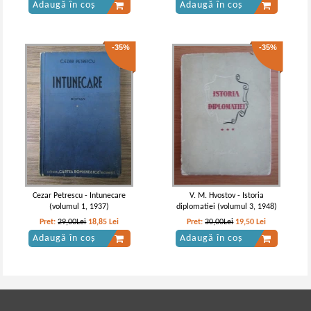
Adaugă în coș
Adaugă în coș
-35%
-35%
Cezar Petrescu - Intunecare
V. M. Hvostov - Istoria
(volumul 1, 1937)
diplomatiei (volumul 3, 1948)
Pret:
29,00Lei
18,85
Lei
Pret:
30,00Lei
19,50
Lei
Adaugă în coș
Adaugă în coș