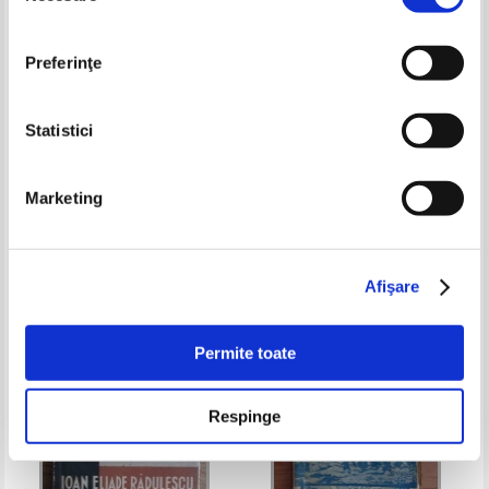
Preferinţe
Statistici
A. Ebion - Pulbere de aur (1941)
Octav Dessila - Iubim. Sfarsit de
Marketing
viata (volumul 2, 1945)
Pret:
27,00Lei
17,55
Lei
Pret:
23,00Lei
17,25
Lei
Adaugă în coș
Adaugă în coș
Afişare
-35%
Permite toate
Respinge