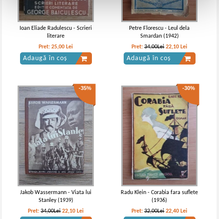
Ioan Eliade Radulescu - Scrieri
Petre Florescu - Leul dela
literare
Smardan (1942)
Pret:
25,00
Lei
Pret:
34,00Lei
22,10
Lei
Adaugă în coș
Adaugă în coș
-35%
-30%
Jakob Wassermann - Viata lui
Radu Klein - Corabia fara suflete
Stanley (1939)
(1936)
Pret:
34,00Lei
22,10
Lei
Pret:
32,00Lei
22,40
Lei