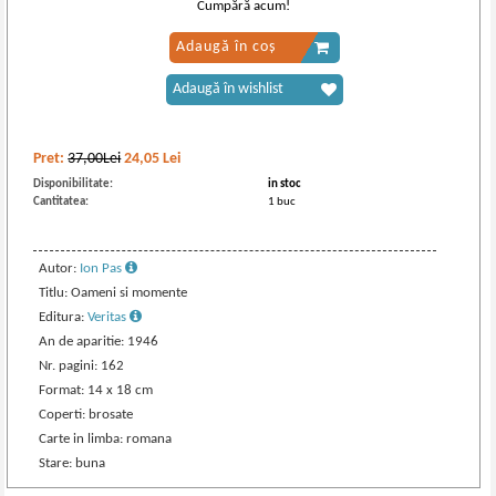
Cumpără acum!
Adaugă în coș
Adaugă în wishlist
Pret:
37,00Lei
24,05
Lei
Disponibilitate:
in stoc
Cantitatea:
1 buc
Autor:
Ion Pas
Titlu: Oameni si momente
Editura:
Veritas
An de aparitie: 1946
Nr. pagini: 162
Format: 14 x 18 cm
Coperti: brosate
Carte in limba: romana
Stare: buna