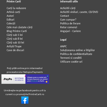
Printre Carti
Informatii utile
Carți la reducere
Achizitii cărți
Arhivă carți
Achizitii viniluri, casete, CD/DVD
Autori
Contact
Edituri
Cum cumpar?
Colecții
Politica de livrare
Cele mai căutate cărți
Retur comenzi
Blog Printre Carti
Angajari - Cariere
Cărţi sub 5 lei
Cărţi sub 8 lei
Legal
Cărţi sub 10 lei
Artiști/Trupe
ANPC
Case de discuri
Soluționarea online a litigiilor
Politica de confidentialitate
Termeni si conditii
Utilizare cookie-uri
Poţi plăti online prin intermediul
procesatorului Netopia Payments
Urmăreşte-ne pe facebook pentru a fi la
curent cu promoţiile PrintreCarti.ro