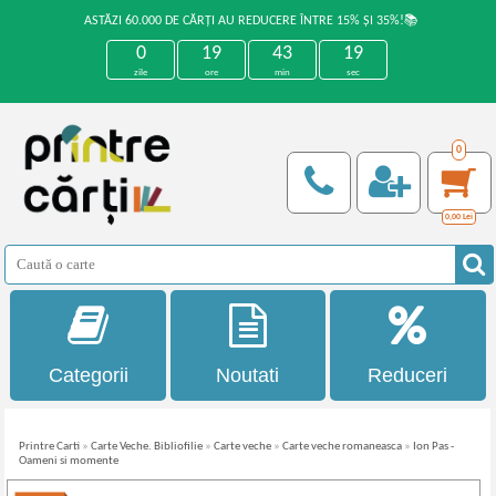
ASTĂZI 60.000 DE CĂRȚI AU REDUCERE ÎNTRE 15% ȘI 35%!📚
0
19
43
19
zile
ore
min
sec
0
0,00
Lei
Categorii
Noutati
Reduceri
Printre Carti
»
Carte Veche. Bibliofilie
»
Carte veche
»
Carte veche romaneasca
»
Ion Pas -
Oameni si momente