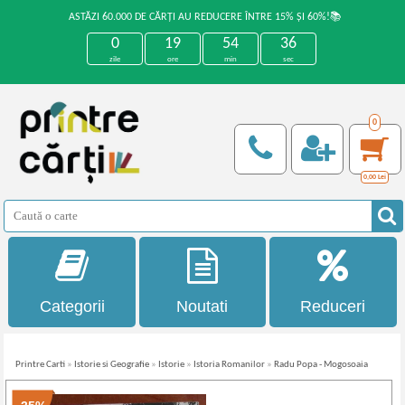
ASTĂZI 60.000 DE CĂRȚI AU REDUCERE ÎNTRE 15% ȘI 60%!📚
0
19
54
36
zile
ore
min
sec
0
0,00
Lei
Categorii
Noutati
Reduceri
Printre Carti
»
Istorie si Geografie
»
Istorie
»
Istoria Romanilor
»
Radu Popa - Mogosoaia