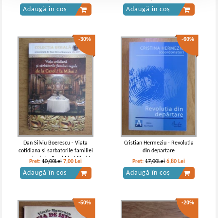
Adaugă în coș
Adaugă în coș
-30%
-60%
Dan Silviu Boerescu - Viata
Cristian Hermeziu - Revolutia
cotidiana si sarbatorile familiei
din departare
regale de la Carol I la Mihai I
Pret:
10,00Lei
7,00
Lei
Pret:
17,00Lei
6,80
Lei
Adaugă în coș
Adaugă în coș
-50%
-20%