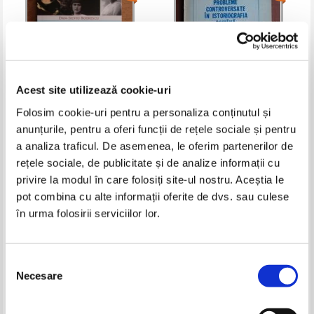
Acest site utilizează cookie-uri
Folosim cookie-uri pentru a personaliza conținutul și
anunțurile, pentru a oferi funcții de rețele sociale și pentru
Dan Silviu Boerescu -
Constantin C. Giurescu -
Romancele pe care le-au iubit
Probleme controversate in
a analiza traficul. De asemenea, le oferim partenerilor de
regii din lumea intreaga
istoriografia romana
Pret:
11,00Lei
6,60
Lei
Pret:
11,00Lei
7,70
Lei
rețele sociale, de publicitate și de analize informații cu
Adaugă în coș
Adaugă în coș
privire la modul în care folosiți site-ul nostru. Aceștia le
pot combina cu alte informații oferite de dvs. sau culese
în urma folosirii serviciilor lor.
-50%
-30%
Selecția
Necesare
consimțământului