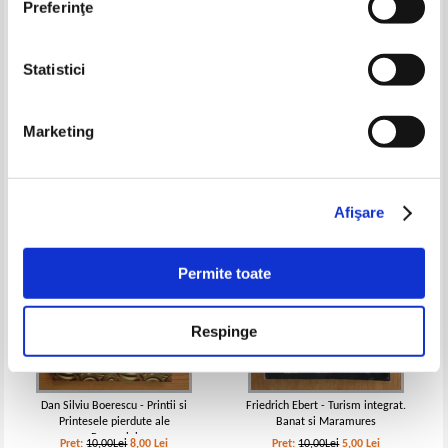
Preferinţe
Statistici
C. Doicescu - Istoria romanilor
N. Iorga - Materiale pentru o
istoriologie umana
Pret:
10,00Lei
5,00
Lei
Pret:
10,00Lei
7,00
Lei
Marketing
Adaugă în coș
Adaugă în coș
-20%
-50%
Afişare
Permite toate
Respinge
Dan Silviu Boerescu - Printii si
Friedrich Ebert - Turism integrat.
Printesele pierdute ale
Banat si Maramures
Romaniei
Pret:
10,00Lei
8,00
Lei
Pret:
10,00Lei
5,00
Lei