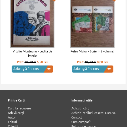
Vitalie Munteanu - Lectia de
Petru Maior - Scrieri (2 volume)
istorie
Pret:
13,00Lei
6,50
Lei
Pret:
10,00Lei
8,00
Lei
Adaugă în coș
Adaugă în coș
Printre Carti
Informatii utile
Carți la reducere
Achizitii cărți
Arhivă carți
Achizitii viniluri, casete, CD/DVD
Autori
Contact
Edituri
Cum cumpar?
Colecții
Politica de livrare