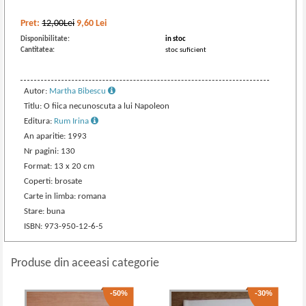
Pret:
12,00Lei
9,60
Lei
Disponibilitate:
in stoc
Cantitatea:
stoc suficient
Autor:
Martha Bibescu
Titlu: O fiica necunoscuta a lui Napoleon
Editura:
Rum Irina
An aparitie: 1993
Nr pagini: 130
Format: 13 x 20 cm
Coperti: brosate
Carte in limba: romana
Stare: buna
ISBN: 973-950-12-6-5
Produse din aceeasi categorie
-50%
-30%