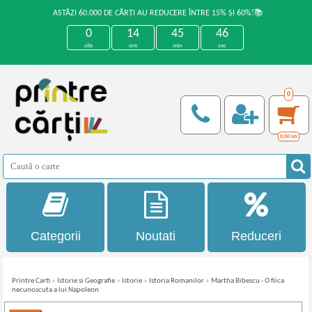
ASTĂZI 60.000 DE CĂRȚI AU REDUCERE ÎNTRE 15% ȘI 60%!📚
0
14
45
46
zile
ore
min
sec
0
0,00
Lei
Categorii
Noutati
Reduceri
Printre Carti
»
Istorie si Geografie
»
Istorie
»
Istoria Romanilor
»
Martha Bibescu - O fiica
necunoscuta a lui Napoleon