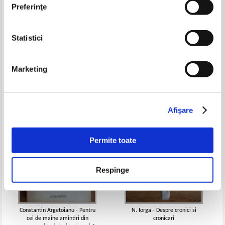
Preferinţe
Statistici
A. Simion - Preliminarii politico-
Alex Mihalcea - Jurnal de ocna
diplomatice ale insurectiei
romane din august 1944
Pret:
12,00Lei
9,60
Lei
Pret:
29,00Lei
11,60
Lei
Marketing
Adaugă în coș
Adaugă în coș
-30%
-40%
Afişare
Permite toate
Respinge
Constantin Argetoianu - Pentru
N. Iorga - Despre cronici si
cei de maine amintiri din
cronicari