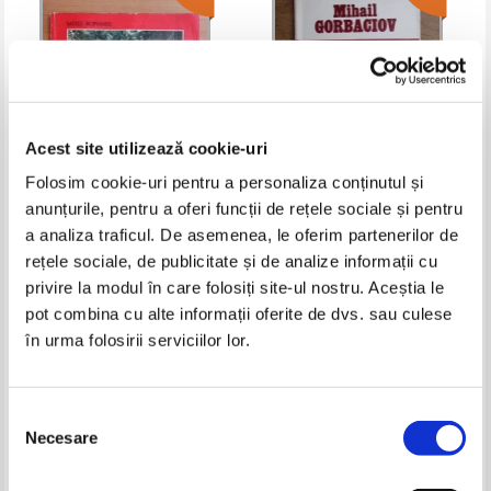
Acest site utilizează cookie-uri
Folosim cookie-uri pentru a personaliza conținutul și
anunțurile, pentru a oferi funcții de rețele sociale și pentru
Ion Miclea - Avram Iancu
Mihail Gorbaciov - Restructurari
revolutionare-o ideologie a
a analiza traficul. De asemenea, le oferim partenerilor de
innoirilor
Pret:
24,00Lei
12,00
Lei
Pret:
13,00Lei
9,10
Lei
rețele sociale, de publicitate și de analize informații cu
Adaugă în coș
Adaugă în coș
privire la modul în care folosiți site-ul nostru. Aceștia le
pot combina cu alte informații oferite de dvs. sau culese
în urma folosirii serviciilor lor.
-20%
-60%
Selecția
Necesare
consimțământului