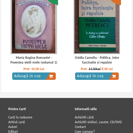
Maria Regina Romaniei -
Ovidiu Cameliu - Politica, intre
Povestea vietii mele (volumul 1)
fascinatie si repulsie
Pret:
10,00
Lei
Pret:
14,00Lei
8,40
Lei
Adaugă în coș
Adaugă în coș
Printre Carti
Informatii utile
Carți la reducere
Achizitii cărți
Arhivă carți
Achizitii viniluri, casete, CD/DVD
Autori
Contact
Edituri
Cum cumpar?