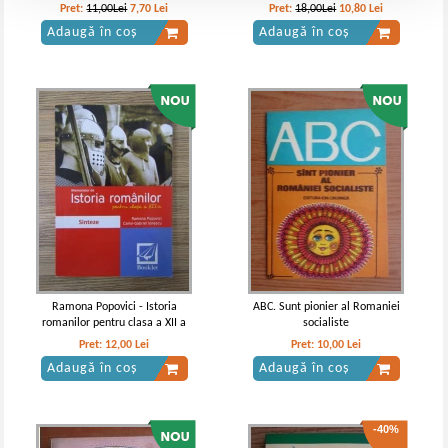
vremea celor de ieri (volumul 3,
Pret:
11,00Lei
7,70
Lei
Pret:
18,00Lei
10,80
Lei
partea a 5-a)
Adaugă în coș
Adaugă în coș
Ramona Popovici - Istoria
ABC. Sunt pionier al Romaniei
romanilor pentru clasa a XII a
socialiste
Pret:
12,00
Lei
Pret:
10,00
Lei
Adaugă în coș
Adaugă în coș
-40%