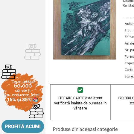
Disponib
Cantitat
Autor
Titlu:
Editu
An de
Nr. pa
Forma
Coper
Carte
Stare
FIECARE CARTE este atent
+70.000 C
verificată înainte de punerea în
st
vânzare
Produse din aceeasi categorie