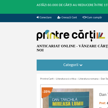
ASTĂZI 60.000 DE CĂRȚI AU REDUCERE ÎNTRE 15
Conectare
Creează Cont
Cum cumpăr
ANTICARIAT ONLINE - VÂNZARE CĂRŢI
NOI
Categorii
Printre Carti
»
Literatura si critica
»
Literatura romana
»
Dan Ta
-35%
Dan 
Pret: