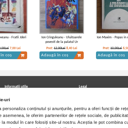
veanu - Fratii Jderi
Ion Cringuleanu - Uluitoarele
Ion Maxim - Popas in 
povesti de la palatul Ur
0,00Lei
7,00
Lei
Pret:
12,00Lei
8,40
Lei
Pret:
10,00Lei
6,5
în coș
Adaugă în coș
Adaugă în coș
Informatii utile
Legal
ANPC
Achizitii cărți
ie-uri
Achizitii viniluri, casete, CD/DVD
Soluționarea online a litigiilor
Contact
Politica de confidentialitate
personaliza conținutul și anunțurile, pentru a oferi funcții de rețe
Cum cumpar?
Termeni si conditii
Politica de livrare
Utilizare cookie-uri
De asemenea, le oferim partenerilor de rețele sociale, de publicitat
Retur comenzi
e la modul în care folosiți site-ul nostru. Aceștia le pot combina c
Angajari - Cariere