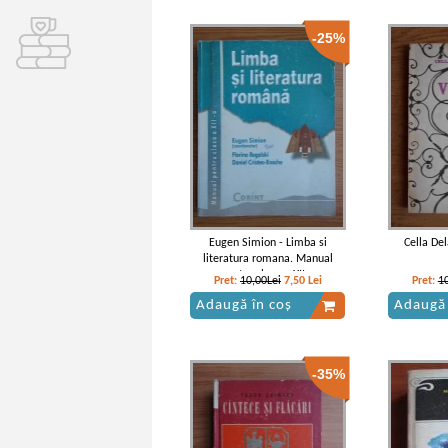
-25%
Eugen Simion - Limba si
Cella De
literatura romana. Manual
pentru clasa a XII-a
Pret:
10,00Lei
7,50
Lei
Pret:
1
Adaugă în coș
Adaugă 
-35%