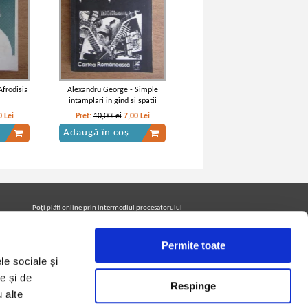
Afrodisia
Alexandru George - Simple
intamplari in gind si spatii
0
Lei
Pret:
10,00Lei
7,00
Lei
Adaugă în coș
Poţi plăti online prin intermediul procesatorului
Netopia Payments
Permite toate
le sociale și
Urmăreşte-ne pe facebook pentru a fi la curent cu
promoţiile PrintreCarti.ro
e și de
Respinge
u alte