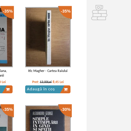
-35%
-35%
iana,
Itic Magher - Cartea Raiului
nii
0
Lei
Pret:
13,00Lei
8,45
Lei
Adaugă în coș
-35%
-30%