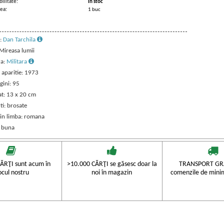
ilitate:
in stoc
ea:
1 buc
:
Dan Tarchila
 Mireasa lumii
ra:
Militara
 aparitie: 1973
gini: 95
t: 13 x 20 cm
ti: brosate
 in limba: romana
: buna
ĂRŢI sunt acum în
>10.000 CĂRŢI se găsesc doar la
TRANSPORT GRA
ocul nostru
noi în magazin
comenzile de mini