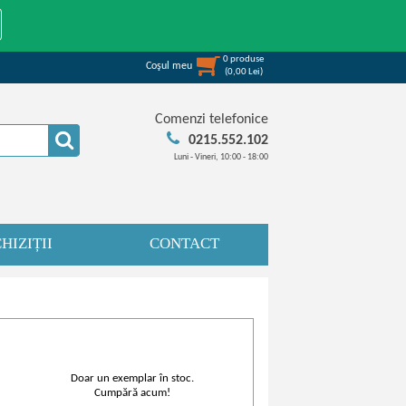
0
produse
Coşul meu
(
0,00
Lei
)
Comenzi telefonice
0215.552.102
Luni - Vineri, 10:00 - 18:00
HIZIȚII
CONTACT
Doar un exemplar în stoc.
Cumpără acum!