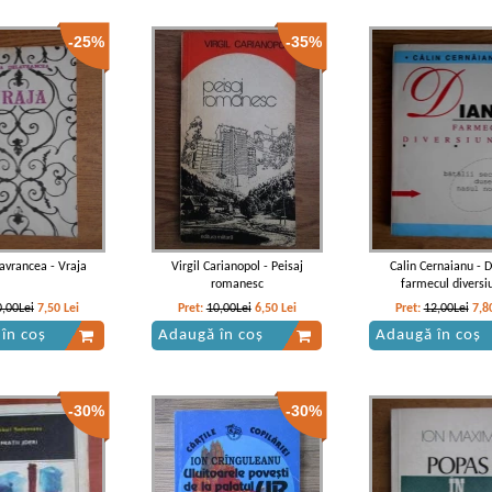
-25%
-35%
lavrancea - Vraja
Virgil Carianopol - Peisaj
Calin Cernaianu - D
romanesc
farmecul diversiu
0,00Lei
7,50
Lei
Pret:
10,00Lei
6,50
Lei
Pret:
12,00Lei
7,8
în coș
Adaugă în coș
Adaugă în coș
-30%
-30%