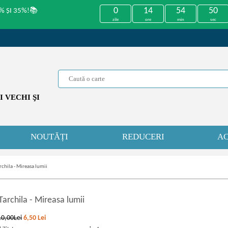
0
14
54
50
% ȘI 35%!📚
zile
ore
min
sec
 VECHI ŞI
NOUTĂȚI
REDUCERI
AC
rchila - Mireasa lumii
Tarchila
-
Mireasa lumii
10,00Lei
6,50
Lei