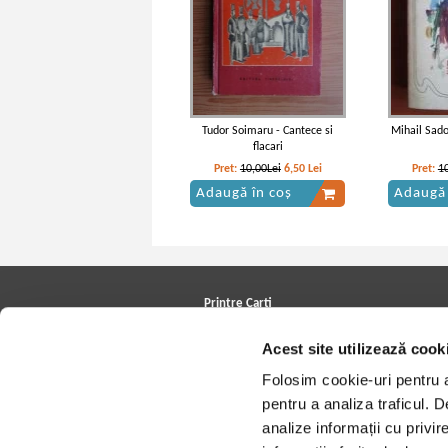
Tudor Soimaru - Cantece si
Mihail Sado
flacari
Pret:
10,00Lei
6,50
Lei
Pret:
1
Adaugă în coș
Adaugă 
Printre Carti
Carți la reducere
Acest site utilizează cook
Arhivă carți
Autori
Folosim cookie-uri pentru a 
Edituri
Colecții
pentru a analiza traficul. 
Cele mai căutate cărți
analize informații cu privir
Blog Printre Carti
Cărţi sub 5 lei