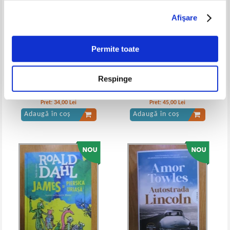
Afişare
Permite toate
Respinge
Megan Maxwell - Surprinde-ma!
Jeneva Rose - Divortul perfect
Pret:
34,00
Lei
Pret:
45,00
Lei
Adaugă în coș
Adaugă în coș