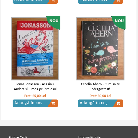
Jonas Jonasson - Asasinul
Cecelia Ahern - Cum sa te
Anders si lumea pe intelesul
indragostesti
tuturor
Pret:
25,00
Lei
Pret:
30,00
Lei
Adaugă în coș
Adaugă în coș
Printre Carti
Informatii utile