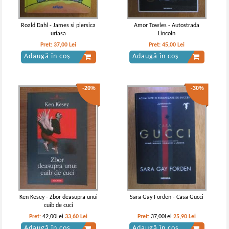
Roald Dahl - James si piersica
Amor Towles - Autostrada
uriasa
Lincoln
Pret:
37,00
Lei
Pret:
45,00
Lei
Adaugă în coș
Adaugă în coș
-20%
-30%
Ken Kesey - Zbor deasupra unui
Sara Gay Forden - Casa Gucci
cuib de cuci
Pret:
42,00Lei
33,60
Lei
Pret:
37,00Lei
25,90
Lei
Adaugă în coș
Adaugă în coș