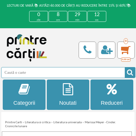
LECTURI DE VARĂ 📚 ASTĂZI 60.000 DE CĂRȚI AU REDUCERE ÎNTRE 15% ȘI 60%!📚
0
8
29
12
zile
ore
min
sec
0
0,00
Lei
Categorii
Noutati
Reduceri
Printre Carti
»
Literatura si critica
»
Literatura universala
»
Marissa Meyer - Cinder.
Cronicile lunare