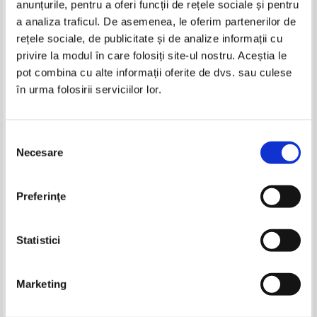
anunțurile, pentru a oferi funcții de rețele sociale și pentru
Produse din aceeasi categorie
a analiza traficul. De asemenea, le oferim partenerilor de
rețele sociale, de publicitate și de analize informații cu
privire la modul în care folosiți site-ul nostru. Aceștia le
pot combina cu alte informații oferite de dvs. sau culese
în urma folosirii serviciilor lor.
Selecția
Necesare
consimțământului
Rosamunde Pilcher - Alta
Miguel de Cervantes - Don
Preferinţe
perspectiva
Quijote de la Mancha (2
volume)
Pret:
40,00
Lei
Pret:
40,00
Lei
Adaugă în coș
Adaugă în coș
Statistici
Marketing