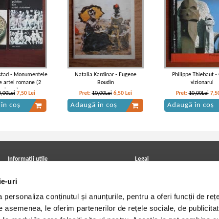
stad - Monumentele
Natalia Kardinar - Eugene
Philippe Thiebaut -
le artei romane (2
Boudin
vizionarul
volume)
0,00Lei
7,50
Lei
Pret:
10,00Lei
6,50
Lei
Pret:
10,00Lei
7,5
în coș
Adaugă în coș
Adaugă în coș
Informatii utile
Legal
ANPC
Achizitii cărți
ie-uri
Achizitii viniluri, casete, CD/DVD
Soluționarea online a litigiilor
Contact
Politica de confidentialitate
personaliza conținutul și anunțurile, pentru a oferi funcții de rețe
Cum cumpar?
Termeni si conditii
Politica de livrare
Utilizare cookie-uri
De asemenea, le oferim partenerilor de rețele sociale, de publicitat
Retur comenzi