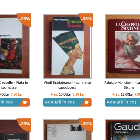
-25%
-35%
respelle - Viata in
Virgil Bradateanu - Intalnire cu
Fabrizio Mancinelli - L
ntparnasse
capodopera
Sixtine
0,00Lei
7,50
Lei
Pret:
10,00Lei
6,50
Lei
Pret:
12,00Lei
9,0
în coș
Adaugă în coș
Adaugă în coș
-25%
-35%