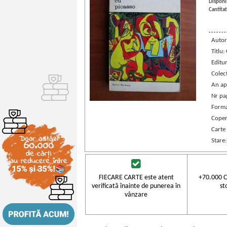
Disponib
Cantitat
Autor
Titlu:
Editu
Colec
An ap
Nr pa
Forma
Coper
Carte
Stare
FIECARE CARTE este atent
+70.000 C
verificată înainte de punerea în
st
vânzare