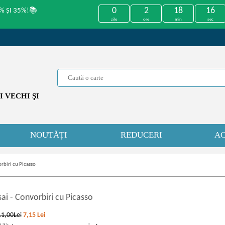
0
2
18
16
% ȘI 35%!📚
zile
ore
min
sec
 VECHI ŞI
NOUTĂȚI
REDUCERI
AC
orbiri cu Picasso
sai
-
Convorbiri cu Picasso
11,00Lei
7,15
Lei