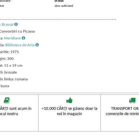
ilitate:
in stoc
ea:
stoc suficient
:
Brassai
 Convorbiri cu Picasso
ra:
Meridiane
tia:
Biblioteca de Arta
aritie: 1975
gini: 300
t: 11 x 19 cm
ti: brosate
 in limba: romana
: buna
ĂRŢI sunt acum în
>10.000 CĂRŢI se găsesc doar la
TRANSPORT GRA
ocul nostru
noi în magazin
comenzile de mini