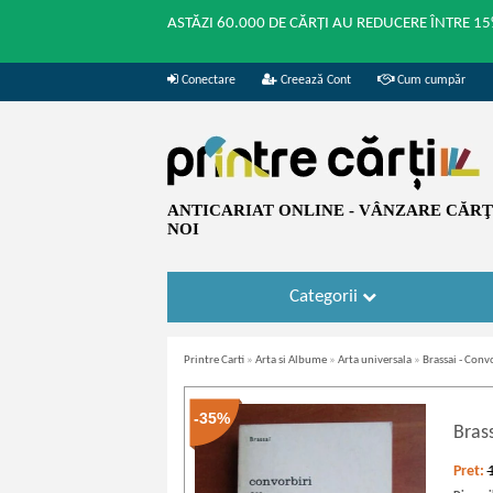
ASTĂZI 60.000 DE CĂRȚI AU REDUCERE ÎNTRE 15
Conectare
Creează Cont
Cum cumpăr
ANTICARIAT ONLINE - VÂNZARE CĂRŢI
NOI
Categorii
Printre Carti
»
Arta si Albume
»
Arta universala
»
Brassai - Conv
-35%
Bras
Pret: