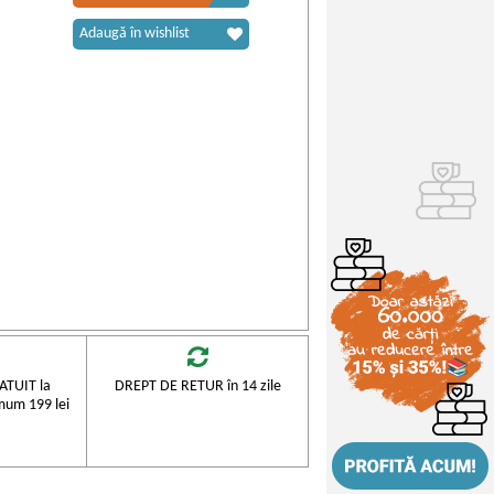
Adaugă în wishlist
TUIT la
DREPT DE RETUR în 14 zile
mum 199 lei