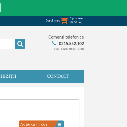
0
produse
Coşul meu
(
0,00
Lei
)
Comenzi telefonice
0215.552.102
Luni - Vineri, 10:00 - 18:00
HIZIȚII
CONTACT
Adaugă în coș