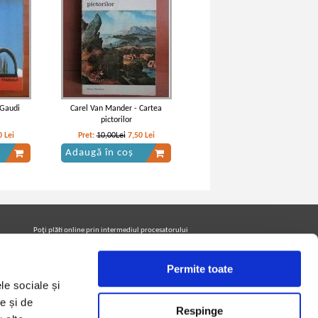
 Gaudi
Carel Van Mander - Cartea
pictorilor
0
Lei
Pret:
10,00Lei
7,50
Lei
Adaugă în coș
Poţi plăti online prin intermediul procesatorului
Netopia Payments
Permite toate
le sociale și
Urmăreşte-ne pe facebook pentru a fi la curent cu
promoţiile PrintreCarti.ro
e și de
Respinge