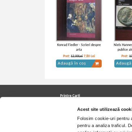
Konrad Fiedler - Scrieri despre
Niels Hanne
arta
publice a
Pret:
12,00Lei
7,80
Lei
Pret:
1
Adaugă în coș
Adaugă 
Printre Carti
Carți la reducere
Acest site utilizează cook
Arhivă carți
Autori
Folosim cookie-uri pentru a 
Edituri
Colecții
pentru a analiza traficul. 
Cele mai căutate cărți