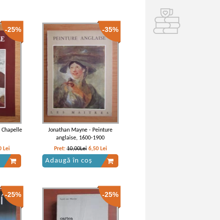
-25%
-35%
a Chapelle
Jonathan Mayne - Peinture
anglaise, 1600-1900
0
Lei
Pret:
10,00Lei
6,50
Lei
Adaugă în coș
-25%
-25%