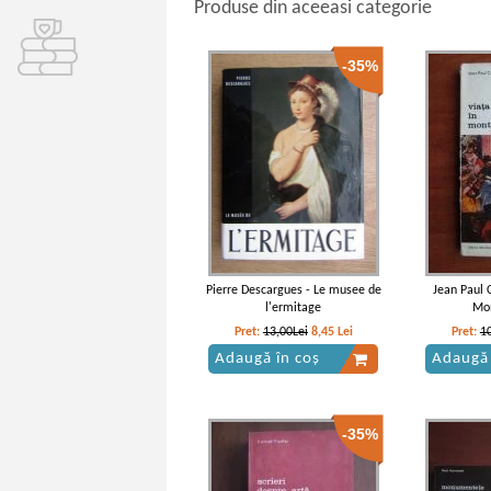
Produse din aceeasi categorie
-35%
Pierre Descargues - Le musee de
Jean Paul C
l'ermitage
Mo
Pret:
13,00Lei
8,45
Lei
Pret:
1
Adaugă în coș
Adaugă 
-35%