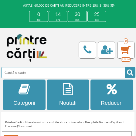
ASTĂZI 60.000 DE CĂRȚI AU REDUCERE ÎNTRE 15% ȘI 35%!📚
0
14
30
25
zile
ore
min
sec
0
0,00
Lei
Categorii
Noutati
Reduceri
Printre Carti
»
Literatura si critica
»
Literatura universala
»
Theophile Gautier - Capitanul
Fracasse (3 volume)