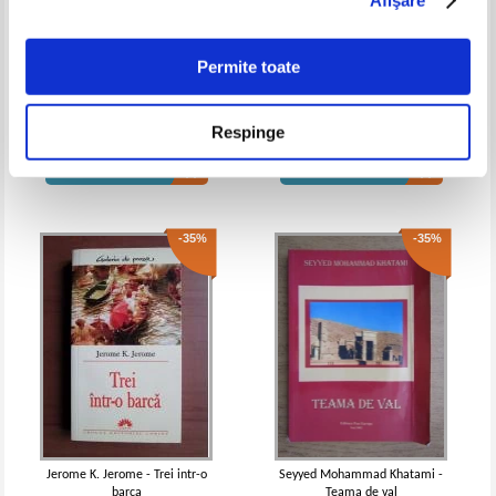
Fracasse
Fracasse (3 volume)
Permite toate
Daniel Defoe - Jurnal din anul
Giovanni Papini - Martorii
ciumei
patimilor
Respinge
Pret:
10,00Lei
7,50
Lei
Pret:
10,00Lei
7,00
Lei
Adaugă în coș
Adaugă în coș
-35%
-35%
Theophile Gautier - Capitanul
Theophile Gautier - Capitanul
Fracasse
Fracasse
Jerome K. Jerome - Trei intr-o
Seyyed Mohammad Khatami -
barca
Teama de val