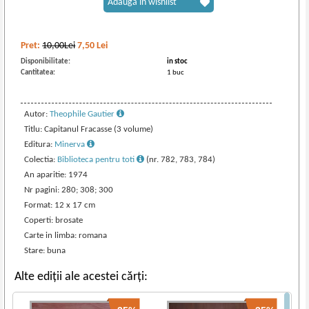
Adaugă în wishlist
Pret:
10,00Lei
7,50
Lei
Disponibilitate:
in stoc
Cantitatea:
1 buc
Autor:
Theophile Gautier
Titlu: Capitanul Fracasse (3 volume)
Editura:
Minerva
Colectia:
Biblioteca pentru toti
(nr. 782, 783, 784)
An aparitie: 1974
Nr pagini: 280; 308; 300
Format: 12 x 17 cm
Coperti: brosate
Carte in limba: romana
Stare: buna
Alte ediții ale acestei cărți: