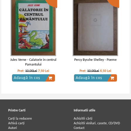
Theophile Gautier - Le Capitaine
Theophile Gautier - Le capitaine
Fracasse (2 volume, 1934)
Fracasse (2 volume, 1897)
Jules Verne - Calatorie in centrul
Percy Bysshe Shelley - Poeme
Pamantului
Pret:
10,00Lei
7,50
Lei
Pret:
10,00Lei
6,50
Lei
Adaugă în coș
Adaugă în coș
Printre Carti
Informatii utile
Carți la reducere
Achizitii cărți
Arhivă carți
Achizitii viniluri, casete, CD/DVD
Autori
Contact
Theophile Gautier - Capitaine
Theophile Gautier - Capitanul