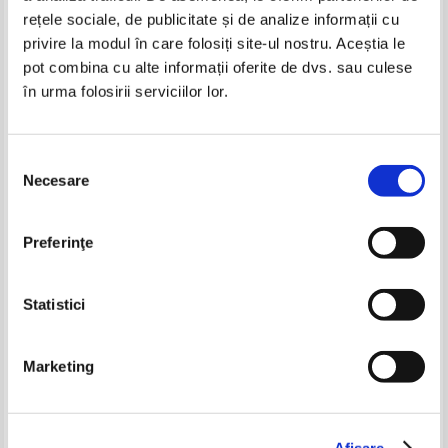
rețele sociale, de publicitate și de analize informații cu
privire la modul în care folosiți site-ul nostru. Aceștia le
pot combina cu alte informații oferite de dvs. sau culese
în urma folosirii serviciilor lor.
Theophile Gautier - Capitanul
Theophile Gautier - Capitanul
Fracasse (2 volume)
Fracasse
IN STOC
Pret:
11,00Lei
7,15
Lei
Selecția
Adaugă în coș
Necesare
consimțământului
I. Leontieva - Al lor este viitorul
Coresi, revista de literatura, anul
I, nr. 6, septembrie 1990
Preferinţe
Pret:
15,00Lei
9,75
Lei
Pret:
10,00Lei
6,50
Lei
Adaugă în coș
Adaugă în coș
Statistici
-25%
-30%
Marketing
Theophile Gautier - Capitanul
Theophile Gautier - Capitanul
Afişare