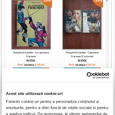
-35%
-35%
Theophile Gautier - La capitaine
Theophile Gautier - Capitanul
Fracasse
Fracasse (2 volume)
IN STOC
IN STOC
Pret:
10,00Lei
6,50
Lei
Pret:
10,00Lei
6,50
Lei
Adaugă în coș
Adaugă în coș
-35%
Vezi toate edițiile »
Acest site utilizează cookie-uri
Produse din aceeasi categorie
Folosim cookie-uri pentru a personaliza conținutul și
anunțurile, pentru a oferi funcții de rețele sociale și pentru
-35%
-35%
a analiza traficul. De asemenea, le oferim partenerilor de