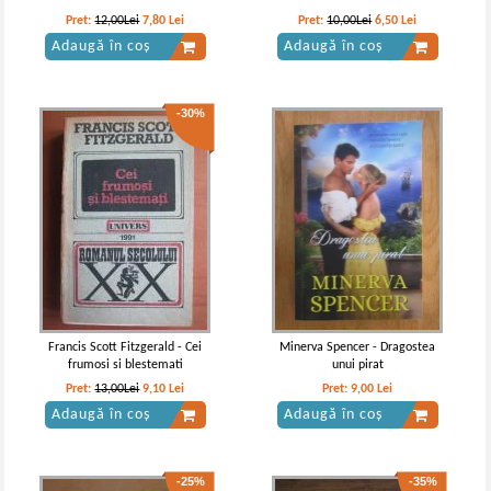
Pret:
12,00Lei
7,80
Lei
Pret:
10,00Lei
6,50
Lei
Adaugă în coș
Adaugă în coș
-30%
Theophile Gautier - Le capitaine
Theophile Gautier - Capitanul
Fracasse
Fracasse
Francis Scott Fitzgerald - Cei
Minerva Spencer - Dragostea
frumosi si blestemati
unui pirat
Pret:
13,00Lei
9,10
Lei
Pret:
9,00
Lei
Adaugă în coș
Adaugă în coș
-25%
-35%