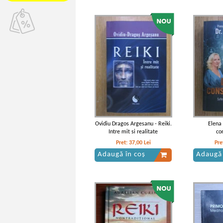
Ovidiu Dragos Argesanu - Reiki.
Elena
Intre mit si realitate
con
Pret:
37,00
Lei
Pre
Adaugă în coș
Adaugă 