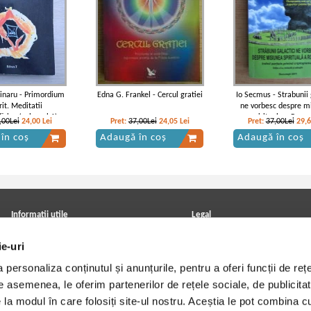
inaru - Primordium
Edna G. Frankel - Cercul gratiei
Io Secmus - Strabunii 
irit. Meditatii
ne vorbesc despre m
izice (volumul 1)
spirituala a Roma
,00Lei
24,00
Lei
Pret:
37,00Lei
24,05
Lei
Pret:
37,00Lei
29,
în coș
Adaugă în coș
Adaugă în coș
Informatii utile
Legal
ANPC
Achizitii cărți
ie-uri
Achizitii viniluri, casete, CD/DVD
Soluționarea online a litigiilor
Contact
Politica de confidentialitate
personaliza conținutul și anunțurile, pentru a oferi funcții de rețe
Cum cumpar?
Termeni si conditii
Politica de livrare
Utilizare cookie-uri
De asemenea, le oferim partenerilor de rețele sociale, de publicitat
Retur comenzi
e la modul în care folosiți site-ul nostru. Aceștia le pot combina c
Angajari - Cariere