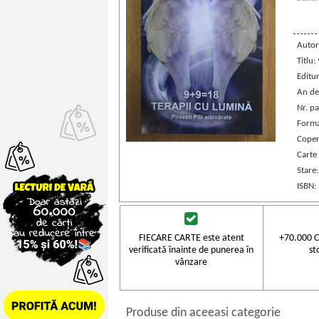
Autor
Titlu:
Editu
An de
Nr. pa
Forma
Coper
Carte
Stare
ISBN:
FIECARE CARTE este atent
+70.000 C
verificată înainte de punerea în
st
vânzare
Produse din aceeasi categorie