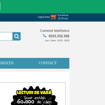
0
produse
Coşul meu
(
0,00
Lei
)
Comenzi telefonice
0215.552.102
Luni - Vineri, 10:00 - 18:00
HIZIȚII
CONTACT