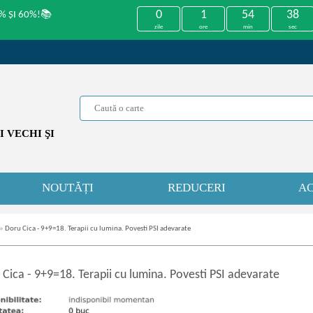
0
1
54
38
% ȘI 60%!📚
zile
ore
min
sec
 VECHI ŞI
NOUTĂȚI
REDUCERI
AC
»
Doru Cica - 9+9=18. Terapii cu lumina. Povesti PSI adevarate
 Cica
-
9+9=18. Terapii cu lumina. Povesti PSI adevarate