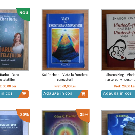
 Barbu - Darul
Sal Rachele - Viata la frontiera
Sharon King - Vinde
stelatiilor
cunoasterii
nasterea, vindeca- t
t:
30,00
Lei
Pret:
60,00
Lei
Pret:
28,00
Le
în coș
Adaugă în coș
Adaugă în coș
-20%
-35%