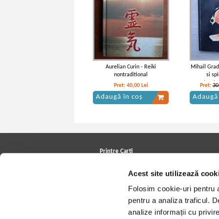
Aurelian Curin - Reiki
Mihail Grad
nontraditional
si sp
postmetaf
Pret:
40,00
Lei
Pret:
30
Adaugă în coș
Adaugă 
Printre Carti
Carți la reducere
Acest site utilizează cook
Arhivă carți
Autori
Folosim cookie-uri pentru a 
Edituri
Colecții
pentru a analiza traficul. 
Cele mai căutate cărți
analize informații cu privir
Blog Printre Carti