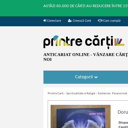
ASTĂZI 60.000 DE CĂRȚI AU REDUCERE ÎNTRE 15
Conectare
Creează Cont
Cum cumpăr
ANTICARIAT ONLINE - VÂNZARE CĂRŢI
NOI
Categorii
Printre Carti
»
Spiritualitate si Religie
»
Ezoterism. Paranormal
Doru