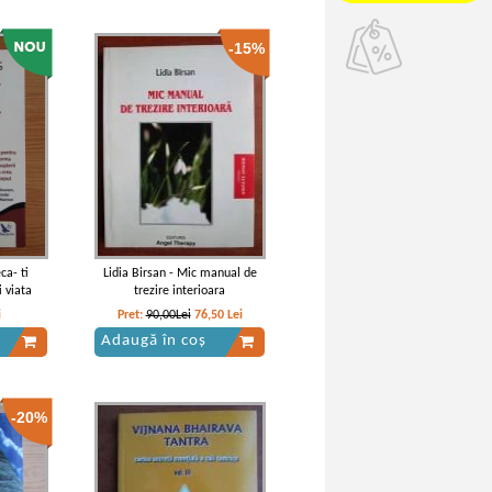
-15%
ca- ti
Lidia Birsan - Mic manual de
i viata
trezire interioara
i
Pret:
90,00Lei
76,50
Lei
Adaugă în coș
-20%