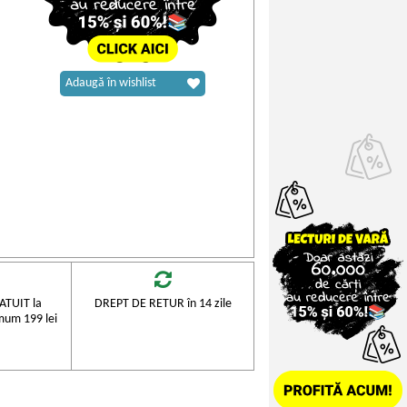
Adaugă în wishlist
TUIT la
DREPT DE RETUR în 14 zile
mum 199 lei