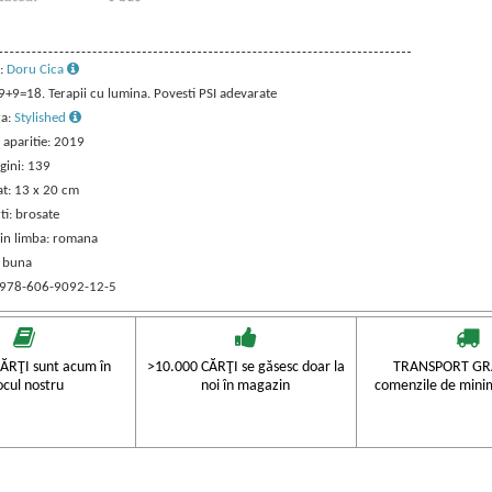
:
Doru Cica
 9+9=18. Terapii cu lumina. Povesti PSI adevarate
ra:
Stylished
 aparitie: 2019
gini: 139
t: 13 x 20 cm
ti: brosate
 in limba: romana
: buna
 978-606-9092-12-5
ĂRŢI sunt acum în
>10.000 CĂRŢI se găsesc doar la
TRANSPORT GRA
ocul nostru
noi în magazin
comenzile de mini