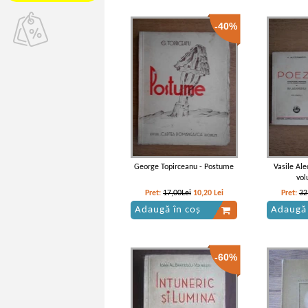
-40%
George Topirceanu - Postume
Vasile Ale
vol
Pret:
17,00Lei
10,20
Lei
Pret:
32
Adaugă în coș
Adaugă 
-60%