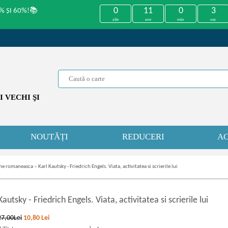
0
11
0
3
% ȘI 60%!📚
zile
ore
min
sec
 VECHI ŞI
NOUTĂȚI
REDUCERI
AC
che romaneasca
»
Karl Kautsky - Friedrich Engels. Viata, activitatea si scrierile lui
 Kautsky
-
Friedrich Engels. Viata, activitatea si scrierile lui
27,00Lei
10,80
Lei