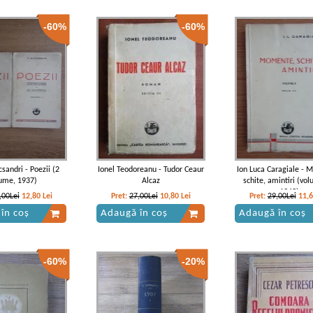
-60%
-60%
csandri - Poezii (2
Ionel Teodoreanu - Tudor Ceaur
Ion Luca Caragiale - 
ume, 1937)
Alcaz
schite, amintiri (vol
1943)
,00Lei
12,80
Lei
Pret:
27,00Lei
10,80
Lei
Pret:
29,00Lei
11,
în coș
Adaugă în coș
Adaugă în coș
-60%
-20%