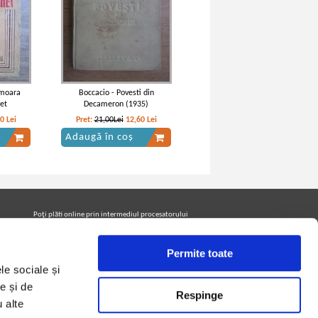
omoara
Boccacio - Povesti din
et
Decameron (1935)
50
Lei
Pret:
21,00Lei
12,60
Lei
Adaugă în coș
Poţi plăti online prin intermediul procesatorului
Netopia Payments
Permite toate
le sociale și
Urmăreşte-ne pe facebook pentru a fi la curent cu
promoţiile PrintreCarti.ro
e și de
Respinge
u alte