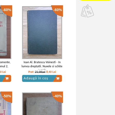
-60%
-60%
Momente,
Ioan Al. Bratescu Voinesti - In
umul 2,
lumea dreptatii. Nuvele si schite
(1928)
60
Lei
Pret:
21,00Lei
8,40
Lei
Adaugă în coș
-50%
-40%