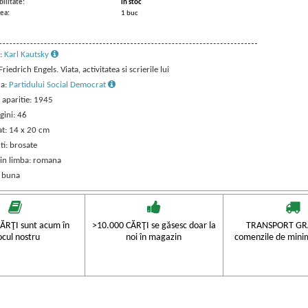
ilitate:
in stoc
ea:
1 buc
:
Karl Kautsky
 Friedrich Engels. Viata, activitatea si scrierile lui
ra:
Partidului Social Democrat
 aparitie: 1945
gini: 46
t: 14 x 20 cm
ti: brosate
 in limba: romana
: buna
ĂRŢI sunt acum în
>10.000 CĂRŢI se găsesc doar la
TRANSPORT GRA
ocul nostru
noi în magazin
comenzile de mini