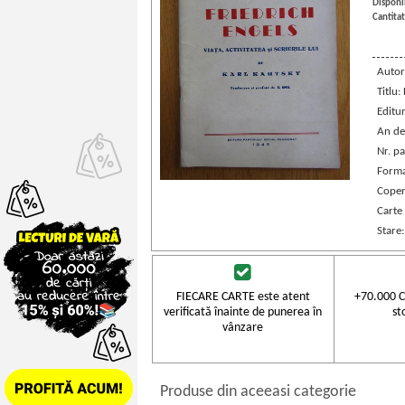
Disponib
Cantitat
Autor
Titlu:
Editu
An de
Nr. pa
Forma
Coper
Carte
Stare
FIECARE CARTE este atent
+70.000 C
verificată înainte de punerea în
st
vânzare
Produse din aceeasi categorie