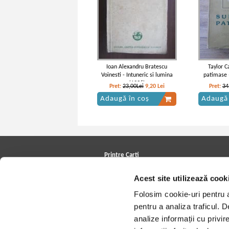
Ioan Alexandru Bratescu
Taylor C
Voinesti - Intuneric si lumina
patimase 
(1936)
Pret:
23,00Lei
9,20
Lei
Pret:
34
Adaugă în coș
Adaugă 
Printre Carti
Carți la reducere
Acest site utilizează cook
Arhivă carți
Autori
Folosim cookie-uri pentru a 
Edituri
Colecții
pentru a analiza traficul. 
Cele mai căutate cărți
analize informații cu privir
Blog Printre Carti
Cărţi sub 5 lei