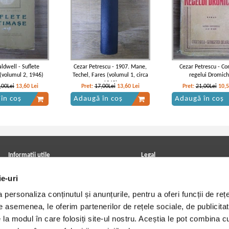
aldwell - Suflete
Cezar Petrescu - 1907. Mane,
Cezar Petrescu - C
(volumul 2, 1946)
Techel, Fares (volumul 1, circa
regelui Dromich
1940)
,00Lei
13,60
Lei
Pret:
17,00Lei
13,60
Lei
Pret:
21,00Lei
10,
în coș
Adaugă în coș
Adaugă în coș
Informatii utile
Legal
ANPC
Achizitii cărți
ie-uri
Achizitii viniluri, casete, CD/DVD
Soluționarea online a litigiilor
Contact
Politica de confidentialitate
personaliza conținutul și anunțurile, pentru a oferi funcții de rețe
Cum cumpar?
Termeni si conditii
Politica de livrare
Utilizare cookie-uri
De asemenea, le oferim partenerilor de rețele sociale, de publicitat
Retur comenzi
e la modul în care folosiți site-ul nostru. Aceștia le pot combina c
Angajari - Cariere