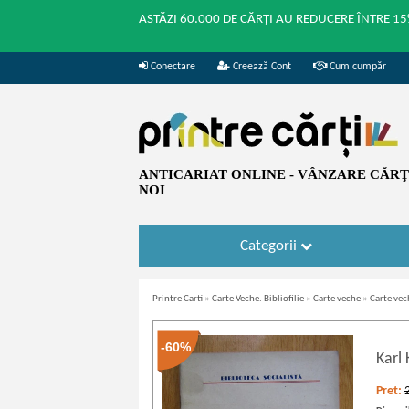
ASTĂZI 60.000 DE CĂRȚI AU REDUCERE ÎNTRE 15
Conectare
Creează Cont
Cum cumpăr
ANTICARIAT ONLINE - VÂNZARE CĂRŢI
NOI
Categorii
Printre Carti
»
Carte Veche. Bibliofilie
»
Carte veche
»
Carte ve
-60%
Karl
Pret: