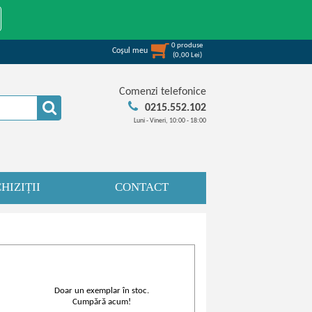
0
produse
Coşul meu
(
0,00
Lei
)
Comenzi telefonice
0215.552.102
Luni - Vineri, 10:00 - 18:00
HIZIȚII
CONTACT
Doar un exemplar în stoc.
Cumpără acum!