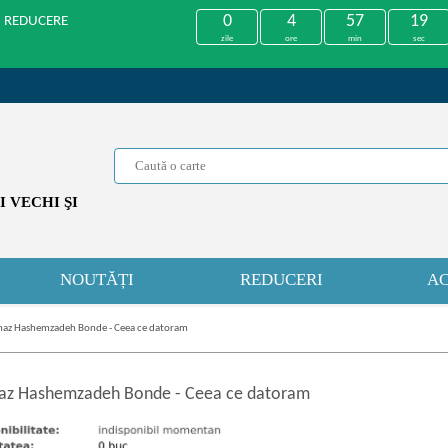
0
4
57
19
U REDUCERE
zile
ore
min
sec
 VECHI ŞI
NOUTĂȚI
REDUCERI
AC
naz Hashemzadeh Bonde - Ceea ce datoram
az Hashemzadeh Bonde
-
Ceea ce datoram