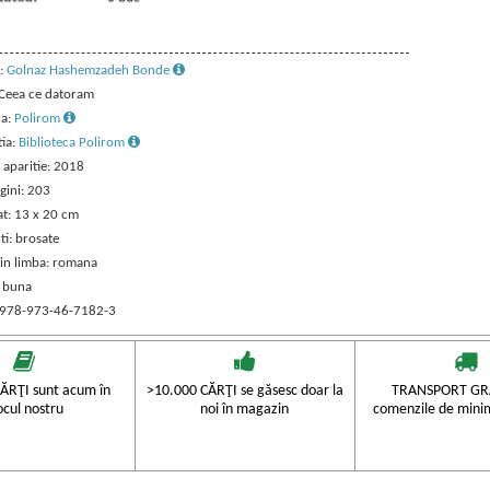
:
Golnaz Hashemzadeh Bonde
: Ceea ce datoram
ra:
Polirom
tia:
Biblioteca Polirom
 aparitie: 2018
gini: 203
t: 13 x 20 cm
ti: brosate
 in limba: romana
: buna
 978-973-46-7182-3
ĂRŢI sunt acum în
>10.000 CĂRŢI se găsesc doar la
TRANSPORT GRA
ocul nostru
noi în magazin
comenzile de mini