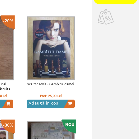
-20%
ubal.
Walter Tevis - Gambitul damei
isnuita
80
Lei
Pret:
25,00
Lei
Adaugă în coș
-30%