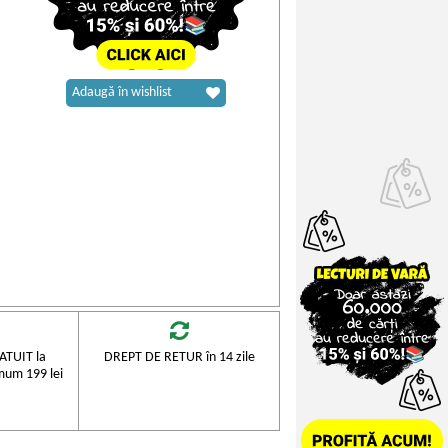
Adaugă în wishlist
TUIT la
DREPT DE RETUR în 14 zile
mum 199 lei