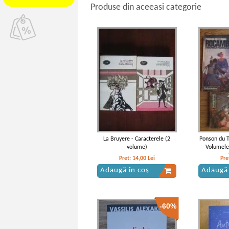
Produse din aceeasi categorie
La Bruyere - Caracterele (2
Ponson du T
volume)
Volumele
Pret:
14,00
Lei
Pre
Adaugă în coș
Adaugă 
-60%