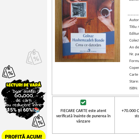
Autor
Titlu
Editu
Colec
An de
Nr. pa
Forma
Coper
Carte
Stare
ISBN:
FIECARE CARTE este atent
+70.000 C
verificată înainte de punerea în
st
vânzare