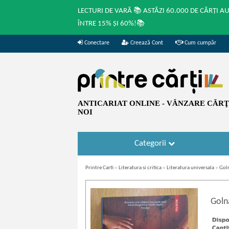
LECTURI DE VARĂ 📚 ASTĂZI 60.000 DE CĂRȚI A
ÎNTRE 15% ȘI 60%!📚
Conectare
Creează Cont
Cum cumpăr
ANTICARIAT ONLINE - VÂNZARE CĂRŢI
NOI
Categorii
Printre Carti
»
Literatura si critica
»
Literatura universala
»
Gol
Goln