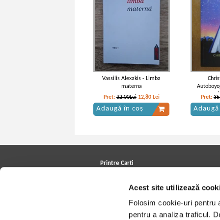
Vassilis Alexakis - Limba
Chris
materna
Autoboyog
d
Pret:
32,00Lei
12,80
Lei
Pret:
35
Adaugă în coș
Adaugă 
Printre Carti
Carți la reducere
Acest site utilizează cook
Arhivă carți
Autori
Folosim cookie-uri pentru a 
Edituri
Colecții
pentru a analiza traficul. 
Cele mai căutate cărți