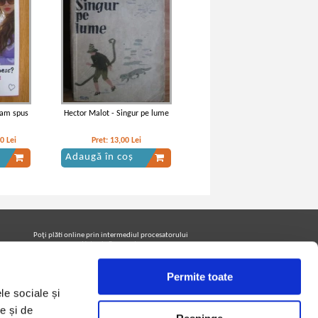
-am spus
Hector Malot - Singur pe lume
00
Lei
Pret:
13,00
Lei
Adaugă în coș
Poţi plăti online prin intermediul procesatorului
Netopia Payments
Permite toate
le sociale și
Urmăreşte-ne pe facebook pentru a fi la curent cu
promoţiile PrintreCarti.ro
e și de