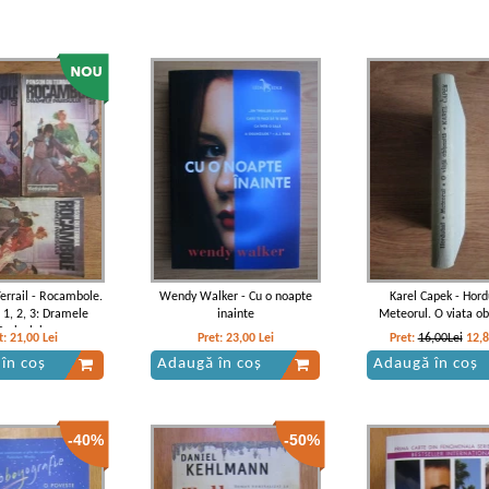
errail - Rocambole.
Wendy Walker - Cu o noapte
Karel Capek - Hord
 1, 2, 3: Dramele
inainte
Meteorul. O viata ob
Parisului
t:
21,00
Lei
Pret:
23,00
Lei
Pret:
16,00Lei
12,
în coș
Adaugă în coș
Adaugă în coș
-40%
-50%