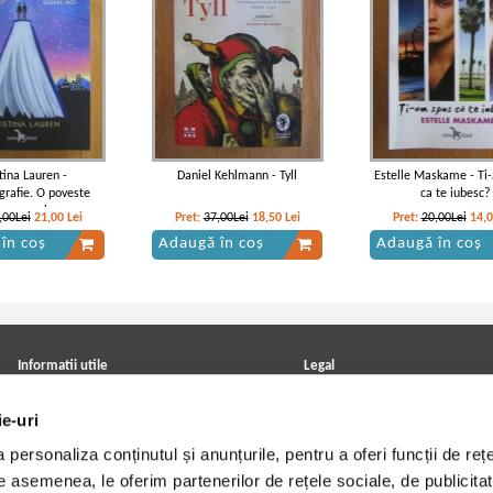
tina Lauren -
Daniel Kehlmann - Tyll
Estelle Maskame - Ti
rafie. O poveste
ca te iubesc?
espre noi
,00Lei
21,00
Lei
Pret:
37,00Lei
18,50
Lei
Pret:
20,00Lei
14,
în coș
Adaugă în coș
Adaugă în coș
Informatii utile
Legal
ANPC
Achizitii cărți
ie-uri
Achizitii viniluri, casete, CD/DVD
Soluționarea online a litigiilor
Contact
Politica de confidentialitate
personaliza conținutul și anunțurile, pentru a oferi funcții de rețe
Cum cumpar?
Termeni si conditii
Politica de livrare
Utilizare cookie-uri
De asemenea, le oferim partenerilor de rețele sociale, de publicitat
Retur comenzi