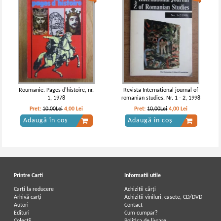
Roumanie. Pages d'histoire, nr.
Revista International journal of
1, 1978
romanian studies. Nr. 1 - 2, 1998
Pret:
10,00Lei
4,00
Lei
Pret:
10,00Lei
4,00
Lei
Adaugă în coș
Adaugă în coș
Printre Carti
Informatii utile
Carți la reducere
Achizitii cărți
Arhivă carți
Achizitii viniluri, casete, CD/DVD
Autori
Contact
Edituri
Cum cumpar?