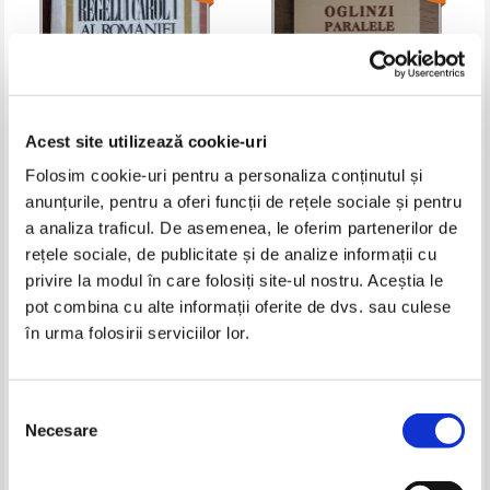
Acest site utilizează cookie-uri
Folosim cookie-uri pentru a personaliza conținutul și
anunțurile, pentru a oferi funcții de rețele sociale și pentru
Memoriile Regelui Carol I al
Klaus Heitmann - Oglinzi
Romaniei (volumul 2)
paralele
a analiza traficul. De asemenea, le oferim partenerilor de
Pret:
10,00Lei
5,00
Lei
Pret:
10,00Lei
5,00
Lei
rețele sociale, de publicitate și de analize informații cu
Adaugă în coș
Adaugă în coș
privire la modul în care folosiți site-ul nostru. Aceștia le
pot combina cu alte informații oferite de dvs. sau culese
în urma folosirii serviciilor lor.
-60%
-60%
Selecția
Necesare
consimțământului