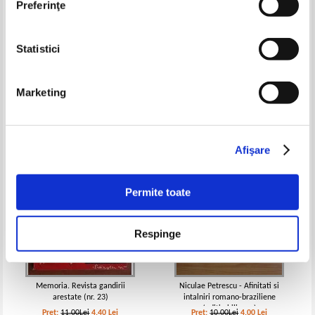
Preferinţe
Statistici
Magazin istoric, Anul XLIX, Nr. 8
Victor Isac - Marius. O jertfa a
(581), august 2015
constiintei
Pret:
10,00Lei
4,00
Lei
Pret:
13,00Lei
5,20
Lei
Marketing
Adaugă în coș
Adaugă în coș
-60%
-60%
Afişare
Permite toate
Respinge
Memoria. Revista gandirii
Niculae Petrescu - Afinitati si
arestate (nr. 23)
intalniri romano-braziliene
(editie bilingva)
Pret:
11,00Lei
4,40
Lei
Pret:
10,00Lei
4,00
Lei