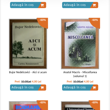
Adaugă în coș
Adaugă în coș
-60%
-60%
Bujor Nedelcovici - Aici si acum
Anatol Macris - Miscellanea
(volumul 1)
Pret:
10,00Lei
4,00
Lei
Pret:
10,00Lei
4,00
Lei
Adaugă în coș
Adaugă în coș
-60%
-60%