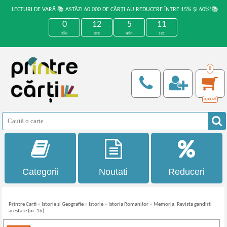
LECTURI DE VARĂ 📚 ASTĂZI 60.000 DE CĂRȚI AU REDUCERE ÎNTRE 15% ȘI 60%!📚
0
12
5
11
zile
ore
min
sec
0
0,00
Lei
Categorii
Noutati
Reduceri
Printre Carti
»
Istorie si Geografie
»
Istorie
»
Istoria Romanilor
»
Memoria. Revista gandirii
arestate (nr. 16)