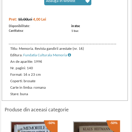
Adaugă în wishlist
Pret:
10,00Lei
4,00
Lei
Disponibilitate:
in stoc
Cantitatea:
1 buc
Titlu: Memoria. Revista gandirii arestate (nr. 16)
Editura:
Fundatia Culturala Memoria
An de aparitie: 1996
Nr. pagini: 140
Format: 16 x 23 cm
Coperti: brosate
Carte in limba: romana
Stare: buna
Produse din aceeasi categorie
-50%
-50%