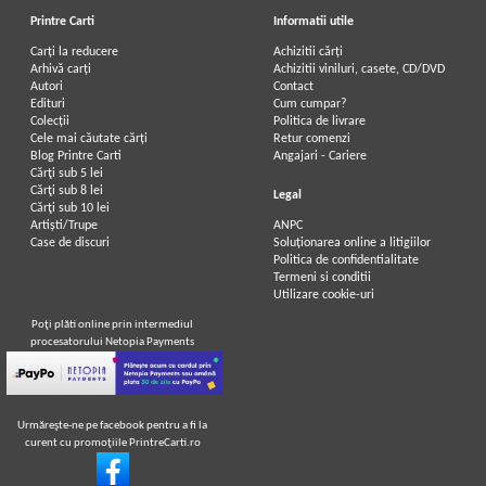
Printre Carti
Informatii utile
Carți la reducere
Achizitii cărți
Arhivă carți
Achizitii viniluri, casete, CD/DVD
Autori
Contact
Edituri
Cum cumpar?
Colecții
Politica de livrare
Cele mai căutate cărți
Retur comenzi
Blog Printre Carti
Angajari - Cariere
Cărţi sub 5 lei
Cărţi sub 8 lei
Legal
Cărţi sub 10 lei
Artiști/Trupe
ANPC
Case de discuri
Soluționarea online a litigiilor
Politica de confidentialitate
Termeni si conditii
Utilizare cookie-uri
Poţi plăti online prin intermediul
procesatorului Netopia Payments
Urmăreşte-ne pe facebook pentru a fi la
curent cu promoţiile PrintreCarti.ro