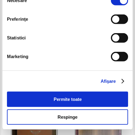
Necesare
consimțământului
Preferinţe
Statistici
Probleme de stilistica
Florin Ionita, Mihail Stan,
Marketing
Marilena Lascar - Limba si
literatura romana. Evaluare
Pret:
18,00Lei
10,80
Lei
Pret:
18,00Lei
7,20
Lei
nationala. 2012
Adaugă în coș
Adaugă în coș
Afişare
-60%
-20%
Permite toate
Respinge