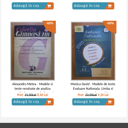
Adaugă în coș
Adaugă în coș
-60%
-60%
Alexandru Metea - Modele si
Monica David - Modele de teste.
teste rezolvate de analiza
Evaluare Nationala. Limba si
gramaticala pentru admiterea in
comunicare clasa a VI-a
Pret:
21,00Lei
8,40
Lei
Pret:
23,00Lei
9,20
Lei
licee si invatamantul superior
Adaugă în coș
Adaugă în coș