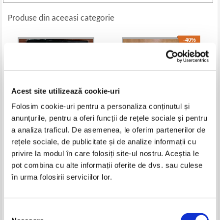
Produse din aceeasi categorie
-40%
Acest site utilizează cookie-uri
Folosim cookie-uri pentru a personaliza conținutul și
anunțurile, pentru a oferi funcții de rețele sociale și pentru
a analiza traficul. De asemenea, le oferim partenerilor de
rețele sociale, de publicitate și de analize informații cu
Valeria Botis - Sintaxa
Mircea Mot - Gramatica de la A
privire la modul în care folosiți site-ul nostru. Aceștia le
propozitiei
la Z
Pret:
10,00
Lei
Pret:
17,00Lei
10,20
Lei
pot combina cu alte informații oferite de dvs. sau culese
Adaugă în coș
Adaugă în coș
în urma folosirii serviciilor lor.
-40%
-60%
Selecția