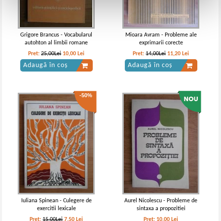
Grigore Brancus - Vocabularul
Mioara Avram - Probleme ale
autohton al limbii romane
exprimarii corecte
Pret:
25,00Lei
10,00
Lei
Pret:
14,00Lei
11,20
Lei
Adaugă în coș
Adaugă în coș
-50%
Iuliana Spinean - Culegere de
Aurel Nicolescu - Probleme de
exercitii lexicale
sintaxa a propozitiei
Pret:
15,00Lei
7,50
Lei
Pret:
10,00
Lei