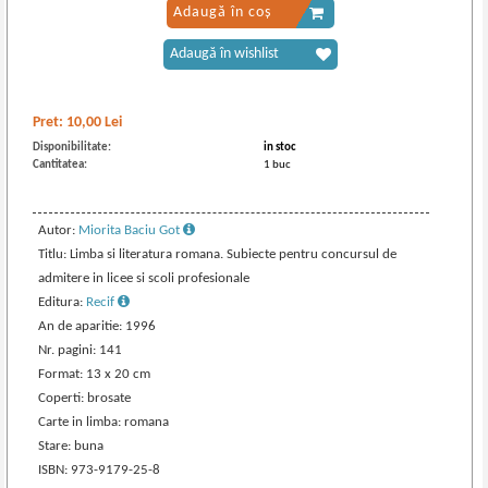
Adaugă în coș
Adaugă în wishlist
Pret:
10,00
Lei
Disponibilitate:
in stoc
Cantitatea:
1 buc
Autor:
Miorita Baciu Got
Titlu: Limba si literatura romana. Subiecte pentru concursul de
admitere in licee si scoli profesionale
Editura:
Recif
An de aparitie: 1996
Nr. pagini: 141
Format: 13 x 20 cm
Coperti: brosate
Carte in limba: romana
Stare: buna
ISBN: 973-9179-25-8