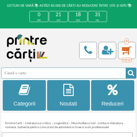
LECTURI DE VARĂ 📚 ASTĂZI 60.000 DE CĂRȚI AU REDUCERE ÎNTRE 15% ȘI 60%!📚
0
21
18
30
zile
ore
min
sec
0
0,00
Lei
Categorii
Noutati
Reduceri
Printre Carti
»
Literatura si critica
»
Lingvistica
»
Miorita Baciu Got - Limba si literatura
romana. Subiecte pentru concursul de admitere in licee si scoli profesionale