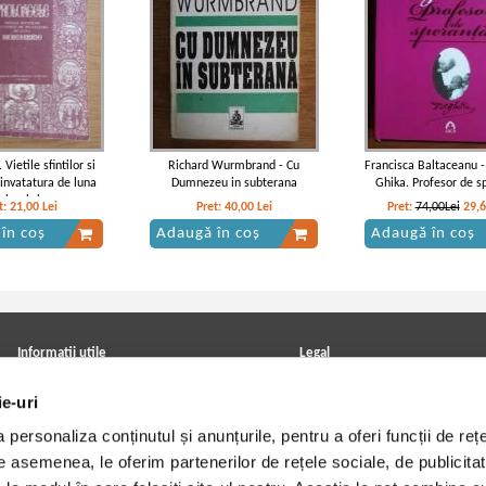
 Vietile sfintilor si
Richard Wurmbrand - Cu
Francisca Baltaceanu -
 invatatura de luna
Dumnezeu in subterana
Ghika. Profesor de s
oiembrie
t:
21,00
Lei
Pret:
40,00
Lei
Pret:
74,00Lei
29,
în coș
Adaugă în coș
Adaugă în coș
Informatii utile
Legal
ANPC
Achizitii cărți
ie-uri
Achizitii viniluri, casete, CD/DVD
Soluționarea online a litigiilor
Contact
Politica de confidentialitate
personaliza conținutul și anunțurile, pentru a oferi funcții de rețe
Cum cumpar?
Termeni si conditii
Politica de livrare
Utilizare cookie-uri
De asemenea, le oferim partenerilor de rețele sociale, de publicitat
Retur comenzi