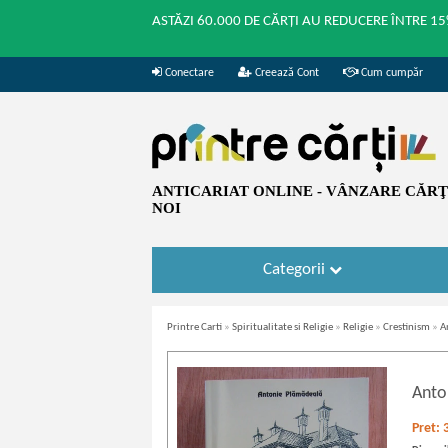
ASTĂZI 60.000 DE CĂRȚI AU REDUCERE ÎNTRE 15
Conectare
Creează Cont
Cum cumpăr
ANTICARIAT ONLINE - VÂNZARE CĂRŢI
NOI
Categorii
Printre Carti
»
Spiritualitate si Religie
»
Religie
»
Crestinism
»
A
Anto
Pret: