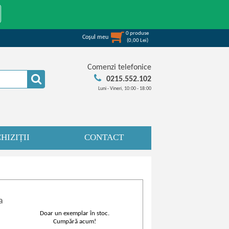
0
produse
Coşul meu
(
0,00
Lei
)
Comenzi telefonice
0215.552.102
Luni - Vineri, 10:00 - 18:00
HIZIȚII
CONTACT
a
Doar un exemplar în stoc.
Cumpără acum!