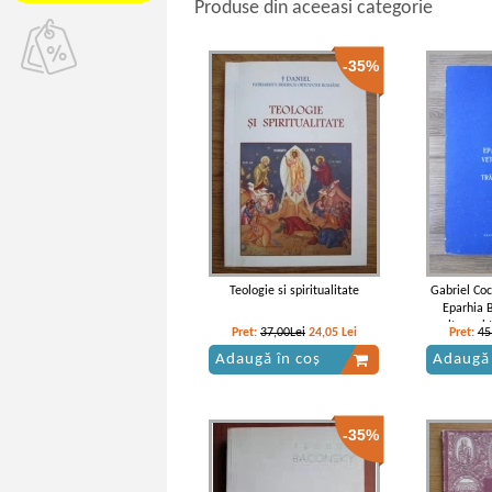
Produse din aceeasi categorie
-35%
Teologie si spiritualitate
Gabriel Coc
Eparhia 
cultura si
Pret:
37,00Lei
24,05
Lei
Pret:
45
Adaugă în coș
Adaugă 
-35%