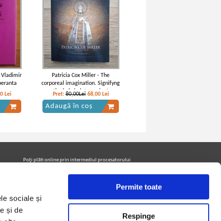
 Vladimir
Patricia Cox Miller - The
peranta
corporeal imagination. Signifyng
the holy in late ancient
60
Lei
Pret:
80,00Lei
68,00
Lei
christianity
Adaugă în coș
Poţi plăti online prin intermediul procesatorului
Netopia Payments
Permite toate
le sociale și
Urmăreşte-ne pe facebook pentru a fi la curent cu
promoţiile PrintreCarti.ro
e și de
Respinge