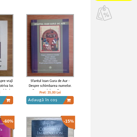
pre vraji
Sfantul Ioan Gura de Aur -
triva lor.
Despre schimbarea numelor.
ndritul
Despre rabdare. Despre
i
Pret:
35,00
Lei
milostenie. Despre taria
Adaugă în coș
creatiei. Despre propovaduirea
Evangheliei
-60%
-15%