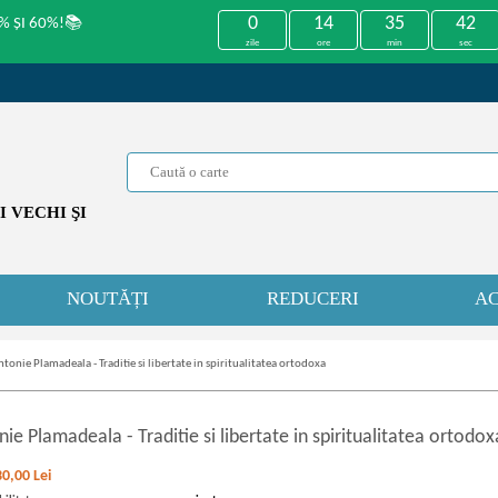
0
14
35
42
% ȘI 60%!📚
zile
ore
min
sec
 VECHI ŞI
NOUTĂȚI
REDUCERI
AC
ntonie Plamadeala - Traditie si libertate in spiritualitatea ortodoxa
nie Plamadeala
-
Traditie si libertate in spiritualitatea ortodox
30,00
Lei