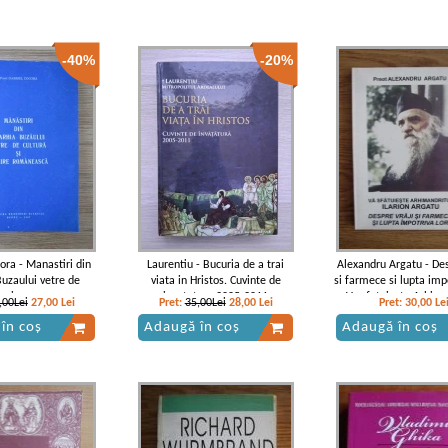
-40%
-20%
ora - Manastiri din
Laurentiu - Bucuria de a trai
Alexandru Argatu - Des
Buzaului vetre de
viata in Hristos. Cuvinte de
si farmece si lupta impo
 traire romaneasca
invatatura 2005-2011
Va sfatuieste Arhima
,00Lei
27,00
Lei
Pret:
35,00Lei
28,00
Lei
Pret:
30,00
Le
Ilarion Argatu
în coș
Adaugă în coș
Adaugă în coș