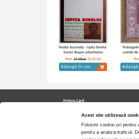
Teodor Baconsky - Ispita binelui.
Proloagele.
Eseuri despre urbanitatea
cuvinte de
credintei
n
Pret:
34,00Lei
22,10
Lei
Pre
Adaugă în coș
Adaugă 
Printre Carti
Carți la reducere
Acest site utilizează cook
Arhivă carți
Autori
Folosim cookie-uri pentru a 
Edituri
Colecții
pentru a analiza traficul. 
Cele mai căutate cărți