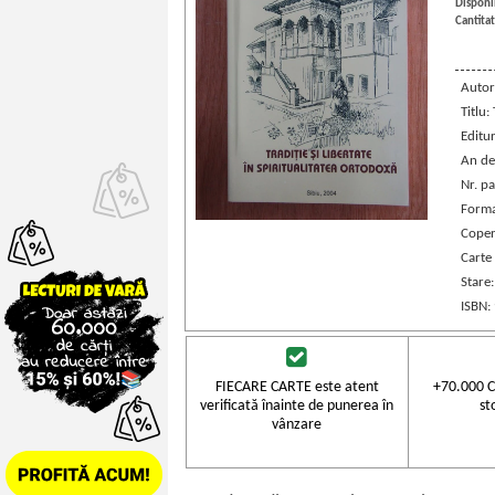
Disponib
Cantitat
Autor
Titlu:
Editu
An de
Nr. pa
Forma
Coper
Carte
Stare
ISBN:
FIECARE CARTE este atent
+70.000 C
verificată înainte de punerea în
st
vânzare