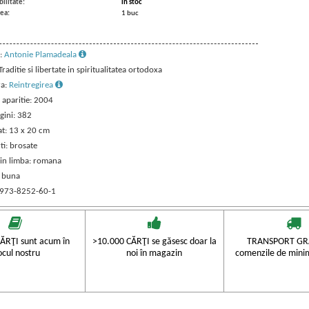
ilitate:
in stoc
ea:
1 buc
:
Antonie Plamadeala
 Traditie si libertate in spiritualitatea ortodoxa
ra:
Reintregirea
 aparitie: 2004
gini: 382
t: 13 x 20 cm
ti: brosate
 in limba: romana
: buna
 973-8252-60-1
ĂRŢI sunt acum în
>10.000 CĂRŢI se găsesc doar la
TRANSPORT GRA
ocul nostru
noi în magazin
comenzile de mini