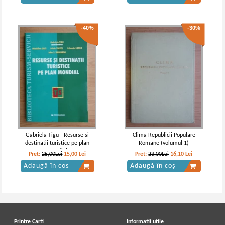
-40%
-30%
Gabriela Tigu - Resurse si
Clima Republicii Populare
destinatii turistice pe plan
Romane (volumul 1)
mondial
Pret:
25,00Lei
15,00
Lei
Pret:
23,00Lei
16,10
Lei
Adaugă în coș
Adaugă în coș
Printre Carti
Informatii utile