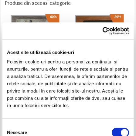
Produse din aceeasi categorie
-60%
-20%
Acest site utilizează cookie-uri
Folosim cookie-uri pentru a personaliza conținutul și
anunțurile, pentru a oferi funcții de rețele sociale și pentru
a analiza traficul. De asemenea, le oferim partenerilor de
Elena Bazilescu - Contributii la
Sebastian Bonifaciu, Emanuel
rețele sociale, de publicitate și de analize informații cu
cunoasterea chiropterelor din
Valeriu - Bucurestii de la a la z.
privire la modul în care folosiți site-ul nostru. Aceștia le
Oltenia
Ghid
Pret:
34,00Lei
13,60
Lei
Pret:
13,00Lei
10,40
Lei
pot combina cu alte informații oferite de dvs. sau culese
Adaugă în coș
Adaugă în coș
în urma folosirii serviciilor lor.
-35%
Selecția
Necesare
consimțământului