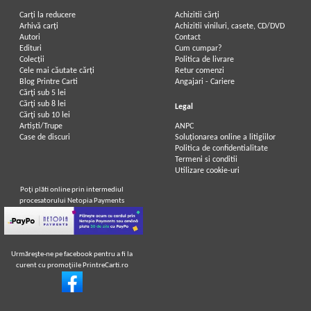
Carți la reducere
Achizitii cărți
Arhivă carți
Achizitii viniluri, casete, CD/DVD
Autori
Contact
Edituri
Cum cumpar?
Colecții
Politica de livrare
Cele mai căutate cărți
Retur comenzi
Blog Printre Carti
Angajari - Cariere
Cărţi sub 5 lei
Cărţi sub 8 lei
Legal
Cărţi sub 10 lei
Artiști/Trupe
ANPC
Case de discuri
Soluționarea online a litigiilor
Politica de confidentialitate
Termeni si conditii
Utilizare cookie-uri
Poţi plăti online prin intermediul
procesatorului Netopia Payments
Urmăreşte-ne pe facebook pentru a fi la
curent cu promoţiile PrintreCarti.ro