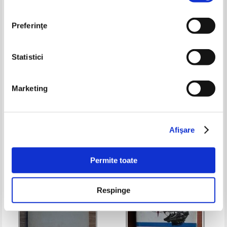
Preferinţe
Statistici
Marcian Bleahu - Flori de piatra
Constanta Trufas - Atlas
Marketing
geografic scolar
Pret:
12,00
Lei
Pret:
16,00Lei
10,40
Lei
Adaugă în coș
Adaugă în coș
Afişare
-60%
-40%
Permite toate
Respinge