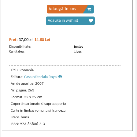
Adaugă în coș
Adaugă în wishlist
Pret:
37,00Lei
14,80
Lei
Disponibilitate:
in stoc
Cantitatea:
1 buc
Titlu: Romania
Editura:
Casa editoriala Royal
An de aparitie: 2007
Nr. pagini: 263
Format: 22 x 29 cm
Coperti: cartonate si supracoperta
Carte in limba: romana si franceza
Stare: buna
ISBN: 973-85806-3-3