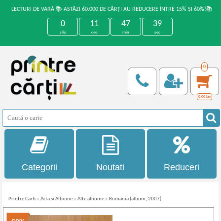
LECTURI DE VARĂ 📚 ASTĂZI 60.000 DE CĂRȚI AU REDUCERE ÎNTRE 15% ȘI 60%!📚
0
11
47
39
zile
ore
min
sec
0
0,00
Lei
Categorii
Noutati
Reduceri
Printre Carti
»
Arta si Albume
»
Alte albume
»
Romania (album, 2007)