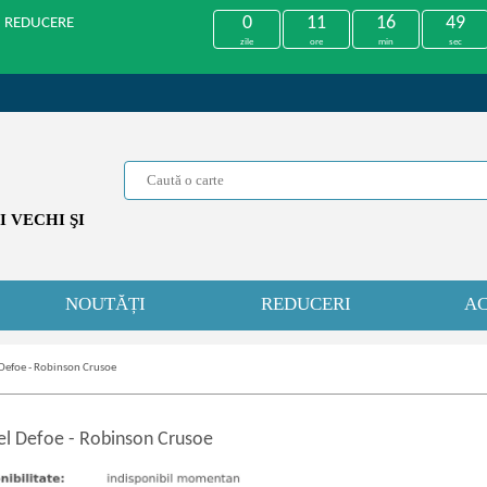
0
11
16
49
U REDUCERE
zile
ore
min
sec
 VECHI ŞI
NOUTĂȚI
REDUCERI
AC
Defoe - Robinson Crusoe
el Defoe
-
Robinson Crusoe