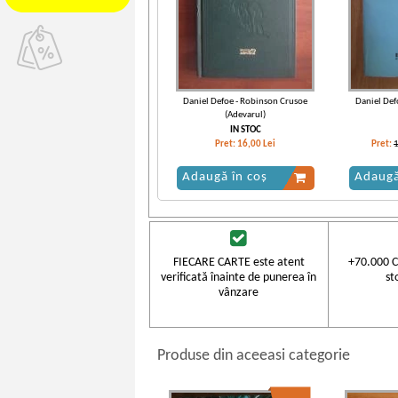
Daniel Defoe - Robinson Crusoe
Daniel Def
(Adevarul)
IN STOC
Pret:
16,00
Lei
Pret:
Adaugă în coș
Adaugă
-35%
FIECARE CARTE este atent
+70.000 C
verificată înainte de punerea în
st
vânzare
Produse din aceeasi categorie