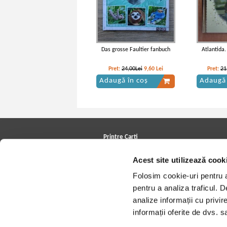
Das grosse Faultier fanbuch
Atlantida.
Pret:
24,00Lei
9,60
Lei
Pret:
21
Adaugă în coș
Adaugă 
Daniel Defoe - Robinson Crusoe
Daniel Def
Printre Carti
Carți la reducere
Acest site utilizează cook
Arhivă carți
Autori
Folosim cookie-uri pentru a 
Edituri
Colecții
pentru a analiza traficul. 
Cele mai căutate cărți
analize informații cu privir
Blog Printre Carti
Cărţi sub 5 lei
informații oferite de dvs. sa
Cărţi sub 8 lei
Cărţi sub 10 lei