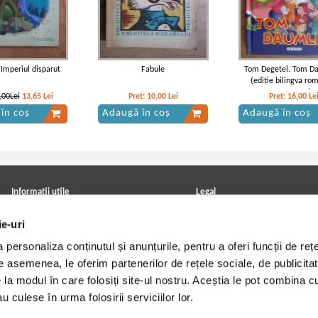
 Imperiul disparut
Fabule
Tom Degetel. Tom D
(editie bilingva ro
germana)
,00Lei
13,65
Lei
Pret:
10,00
Lei
Pret:
16,00
Le
în coș
Adaugă în coș
Adaugă în coș
oe - Robinson Crusoe
Daniel Defoe - Robinson Crusoe
Daniel Defoe - Robinson
Informatii utile
Legal
ANPC
Achizitii cărți
ie-uri
Achizitii viniluri, casete, CD/DVD
Soluționarea online a litigiilor
Contact
Politica de confidentialitate
personaliza conținutul și anunțurile, pentru a oferi funcții de rețe
Cum cumpar?
Termeni si conditii
Politica de livrare
Utilizare cookie-uri
De asemenea, le oferim partenerilor de rețele sociale, de publicitat
Retur comenzi
e la modul în care folosiți site-ul nostru. Aceștia le pot combina c
Angajari - Cariere
u culese în urma folosirii serviciilor lor.