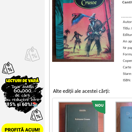
Autor
Titlu
Editu
An ap
Nr pa
Forma
Coper
Carte
Stare
ISBN:
Alte ediții ale acestei cărți: