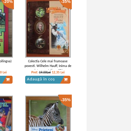
-20%
-35%
 Crusoe
Daniel Defoe - Robinson Crusoe
IN STOC
Lei
Pret:
12,00
Lei
Adaugă în coș
-60%
bilingva)
Colectia Cele mai frumoase
povesti. Wilhelm Hauff, Inima de
piatra, nr. 4 (fara CD)
60
Lei
Pret:
19,00Lei
12,35
Lei
Adaugă în coș
-35%
 Crusoe
Daniel Defoe - Robinson Crusoe
Lei