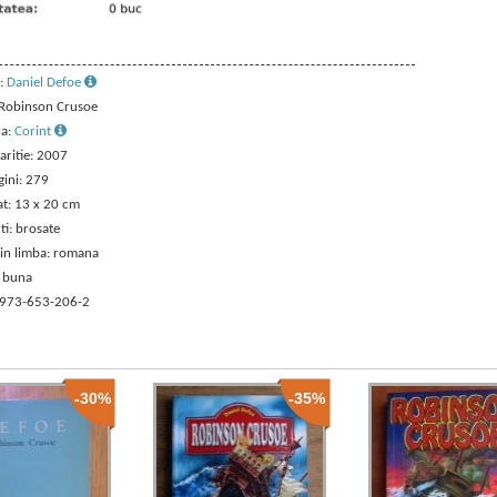
:
Daniel Defoe
: Robinson Crusoe
ra:
Corint
aritie: 2007
gini: 279
t: 13 x 20 cm
ti: brosate
 in limba: romana
: buna
 973-653-206-2
-30%
-35%