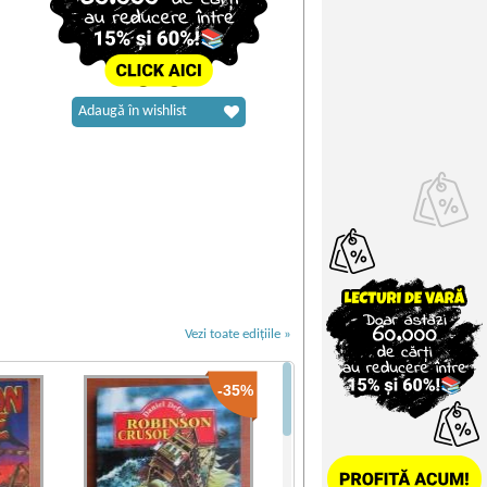
Adaugă în wishlist
Vezi toate edițiile »
-35%