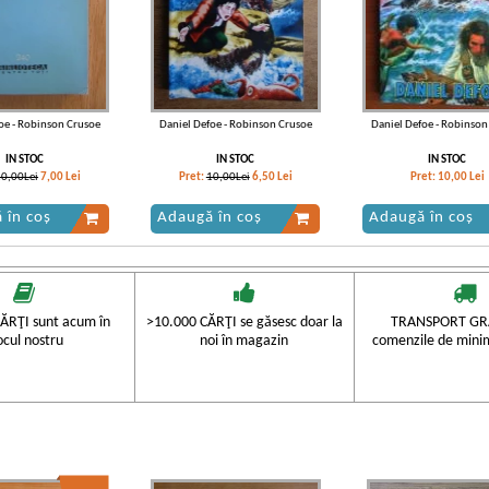
oe - Robinson Crusoe
Daniel Defoe - Robinson Crusoe
Daniel Defoe - Robinson
IN STOC
IN STOC
IN STOC
10,00Lei
7,00
Lei
Pret:
10,00Lei
6,50
Lei
Pret:
10,00
Lei
 în coș
Adaugă în coș
Adaugă în coș
-20%
-40%
ĂRŢI sunt acum în
>10.000 CĂRŢI se găsesc doar la
TRANSPORT GRA
ocul nostru
noi în magazin
comenzile de mini