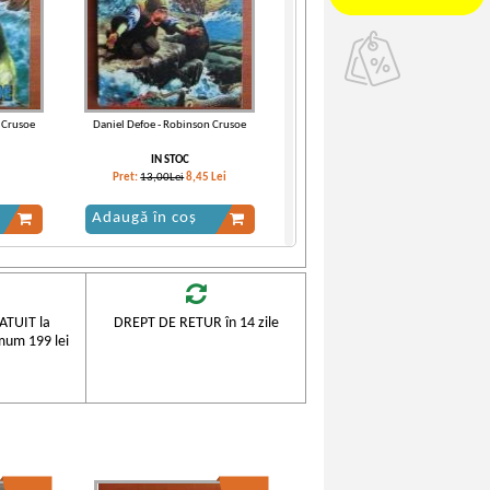
 Crusoe
Daniel Defoe - Robinson Crusoe
IN STOC
Pret:
13,00Lei
8,45
Lei
Adaugă în coș
-35%
TUIT la
DREPT DE RETUR în 14 zile
mum 199 lei