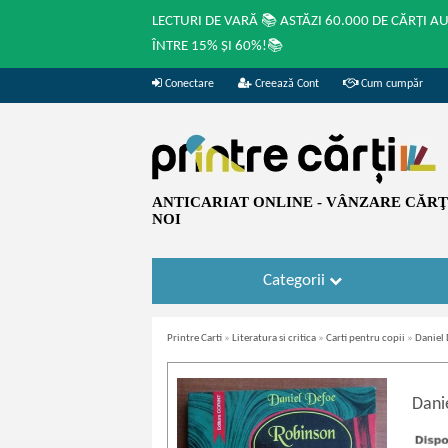
LECTURI DE VARĂ 📚 ASTĂZI 60.000 DE CĂRȚI A
ÎNTRE 15% ȘI 60%!📚
Conectare
Creează Cont
Cum cumpăr
ANTICARIAT ONLINE - VÂNZARE CĂRŢI
NOI
Categorii
Printre Carti
»
Literatura si critica
»
Carti pentru copii
»
Daniel 
Dani