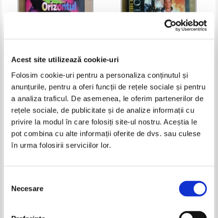
Acest site utilizează cookie-uri
Folosim cookie-uri pentru a personaliza conținutul și
Mircea Beciu - Orizontul straniu
Jim Lovell, Jeffrey Kluger - Luna
anunțurile, pentru a oferi funcții de rețele sociale și pentru
al gaurilor negre
pierduta. Periculoasa calatorie a
a analiza traficul. De asemenea, le oferim partenerilor de
misiunii Apollo 13
Pret:
11,00Lei
6,60
Lei
Pret:
11,00
Lei
rețele sociale, de publicitate și de analize informații cu
Adaugă în coș
Adaugă în coș
privire la modul în care folosiți site-ul nostru. Aceștia le
pot combina cu alte informații oferite de dvs. sau culese
-30%
în urma folosirii serviciilor lor.
Selecția
Necesare
consimțământului