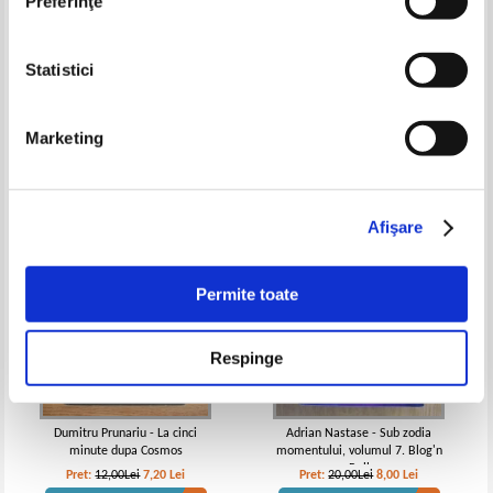
Preferinţe
Alexandru Mironov - Proiecte
Matei Alexescu - Laboratorul
Statistici
planetare
astrofizicianului amator
Pret:
13,00Lei
9,10
Lei
Pret:
10,00
Lei
Adaugă în coș
Adaugă în coș
Marketing
-40%
-60%
Afişare
Permite toate
Respinge
Dumitru Prunariu - La cinci
Adrian Nastase - Sub zodia
minute dupa Cosmos
momentului, volumul 7. Blog'n
Roll
Pret:
12,00Lei
7,20
Lei
Pret:
20,00Lei
8,00
Lei