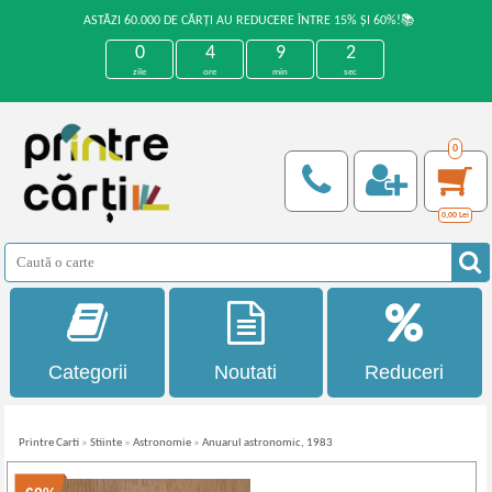
ASTĂZI 60.000 DE CĂRȚI AU REDUCERE ÎNTRE 15% ȘI 60%!📚
0
4
9
2
zile
ore
min
sec
0
0,00
Lei
Categorii
Noutati
Reduceri
Printre Carti
»
Stiinte
»
Astronomie
»
Anuarul astronomic, 1983