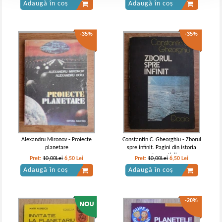
Adaugă în coș
Adaugă în coș
-35%
-35%
Alexandru Mironov - Proiecte
Constantin C. Gheorghiu - Zborul
planetare
spre infinit. Pagini din istoria
astronauticii
Pret:
10,00Lei
6,50
Lei
Pret:
10,00Lei
6,50
Lei
Adaugă în coș
Adaugă în coș
-20%