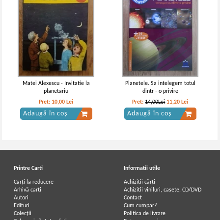
Matei Alexescu - Invitatie la
Planetele. Sa intelegem totul
planetariu
dintr - o privire
Pret:
10,00
Lei
Pret:
14,00Lei
11,20
Lei
Adaugă în coș
Adaugă în coș
Printre Carti
Informatii utile
Carți la reducere
Achizitii cărți
Arhivă carți
Achizitii viniluri, casete, CD/DVD
Autori
Contact
Edituri
Cum cumpar?
Colecții
Politica de livrare