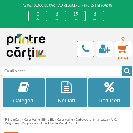
ASTĂZI 60.000 DE CĂRȚI AU REDUCERE ÎNTRE 15% ȘI 60%!📚
0
8
19
8
zile
ore
min
sec
0
0,00
Lei
Categorii
Noutati
Reduceri
Printre Carti
»
Carte Veche. Bibliofilie
»
Carte veche
»
Carte veche romaneasca
»
A. G.
Grigorenco - Despre cartea lui V. I. Lenin. Ce-i de facut?