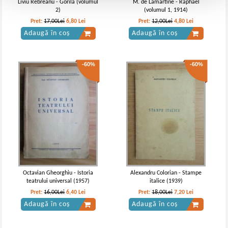
Liviu Rebreanu - Gorila (volumul
M. de Lamartine - Raphael
2)
(volumul 1, 1914)
Pret:
17,00Lei
6,80
Lei
Pret:
12,00Lei
4,80
Lei
Adaugă în coș
Adaugă în coș
-60%
-60%
Octavian Gheorghiu - Istoria
Alexandru Colorian - Stampe
teatrului universal (1957)
italice (1939)
Pret:
16,00Lei
6,40
Lei
Pret:
18,00Lei
7,20
Lei
Adaugă în coș
Adaugă în coș