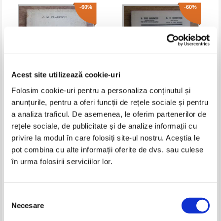
-60%
-60%
Acest site utilizează cookie-uri
Folosim cookie-uri pentru a personaliza conținutul și
anunțurile, pentru a oferi funcții de rețele sociale și pentru
G. M. Vladescu - Menuetul
State Draganescu - Lichidul
a analiza traficul. De asemenea, le oferim partenerilor de
(1936)
cefalo-rahidian (1932)
rețele sociale, de publicitate și de analize informații cu
Pret:
16,00Lei
6,40
Lei
Pret:
11,00Lei
4,40
Lei
privire la modul în care folosiți site-ul nostru. Aceștia le
Adaugă în coș
Adaugă în coș
pot combina cu alte informații oferite de dvs. sau culese
în urma folosirii serviciilor lor.
-50%
-60%
Selecția
Necesare
consimțământului