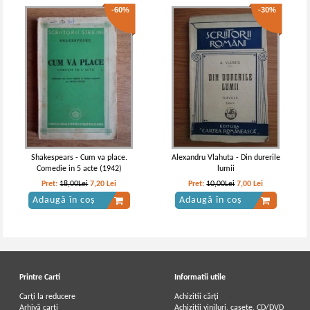
-60%
-30%
Shakespears - Cum va place.
Alexandru Vlahuta - Din durerile
Comedie in 5 acte (1942)
lumii
Pret:
18,00Lei
7,20
Lei
Pret:
10,00Lei
7,00
Lei
Adaugă în coș
Adaugă în coș
Printre Carti
Informatii utile
Carți la reducere
Achizitii cărți
Arhivă carți
Achizitii viniluri, casete, CD/DVD