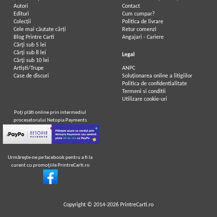
Autori
Contact
Edituri
Cum cumpar?
Colecții
Politica de livrare
Cele mai căutate cărți
Retur comenzi
Blog Printre Carti
Angajari - Cariere
Cărţi sub 5 lei
Cărţi sub 8 lei
Legal
Cărţi sub 10 lei
Artiști/Trupe
ANPC
Case de discuri
Soluționarea online a litigiilor
Politica de confidentialitate
Termeni si conditii
Utilizare cookie-uri
Poţi plăti online prin intermediul
procesatorului Netopia Payments
Urmăreşte-ne pe facebook pentru a fi la
curent cu promoţiile PrintreCarti.ro
Copyright © 2014-2026
PrintreCarti.ro