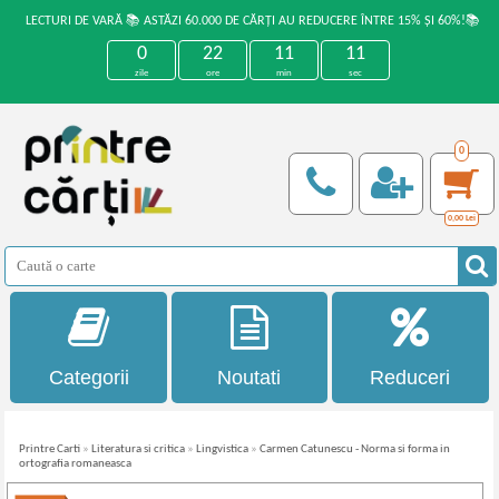
LECTURI DE VARĂ 📚 ASTĂZI 60.000 DE CĂRȚI AU REDUCERE ÎNTRE 15% ȘI 60%!📚
0
22
11
11
zile
ore
min
sec
0
0,00
Lei
Categorii
Noutati
Reduceri
Printre Carti
»
Literatura si critica
»
Lingvistica
»
Carmen Catunescu - Norma si forma in
ortografia romaneasca