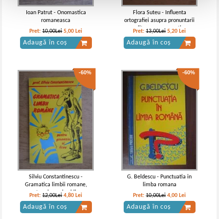
Ioan Patrut - Onomastica
Flora Suteu - Influenta
romaneasca
ortografiei asupra pronuntarii
literare romanesti
Pret:
10,00Lei
5,00
Lei
Pret:
13,00Lei
5,20
Lei
Adaugă în coș
Adaugă în coș
-60%
-60%
Silviu Constantinescu -
G. Beldescu - Punctuatia in
Gramatica limbii romane,
limba romana
pentru gimnaziu si liceu
Pret:
12,00Lei
4,80
Lei
Pret:
10,00Lei
4,00
Lei
Adaugă în coș
Adaugă în coș