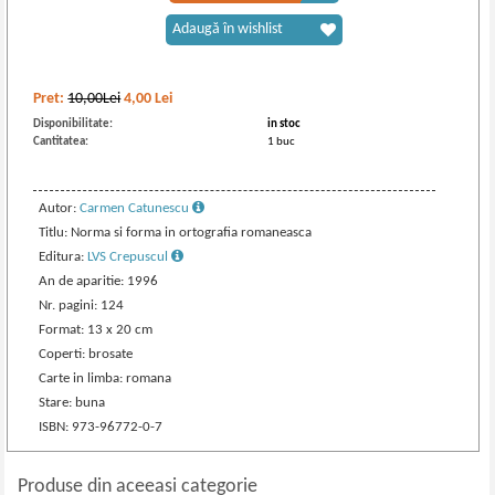
Adaugă în wishlist
Pret:
10,00Lei
4,00
Lei
Disponibilitate:
in stoc
Cantitatea:
1 buc
Autor:
Carmen Catunescu
Titlu: Norma si forma in ortografia romaneasca
Editura:
LVS Crepuscul
An de aparitie: 1996
Nr. pagini: 124
Format: 13 x 20 cm
Coperti: brosate
Carte in limba: romana
Stare: buna
ISBN: 973-96772-0-7
Produse din aceeasi categorie