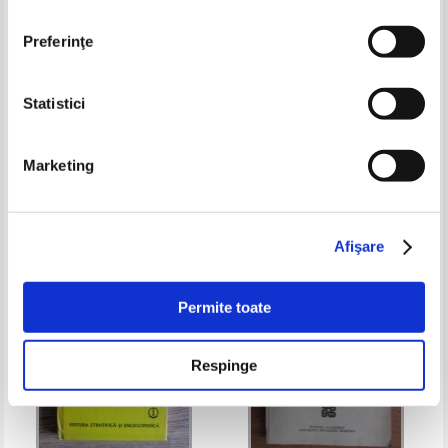
Preferinţe
Statistici
Lisette Iacob - Cours de syntaxe
Nicolae Mihaescu - Abateri de la
la phrase minimale
exprimarea corecta
Marketing
Pret:
10,00Lei
4,00
Lei
Pret:
10,00Lei
5,00
Lei
Adaugă în coș
Adaugă în coș
Afişare
-50%
-60%
Permite toate
Respinge