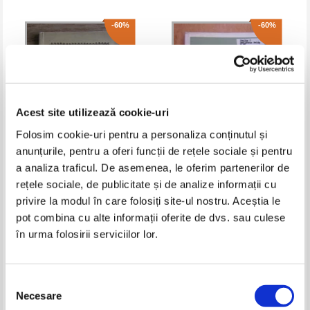
-60%
-60%
Acest site utilizează cookie-uri
Folosim cookie-uri pentru a personaliza conținutul și
anunțurile, pentru a oferi funcții de rețele sociale și pentru
a analiza traficul. De asemenea, le oferim partenerilor de
D. Macrea - Lingvisti si filologi
Revista Limba Romana, anul
rețele sociale, de publicitate și de analize informații cu
romani
XVIII, nr. 2, 1969
privire la modul în care folosiți site-ul nostru. Aceștia le
Pret:
10,00Lei
4,00
Lei
Pret:
10,00Lei
4,00
Lei
Adaugă în coș
Adaugă în coș
pot combina cu alte informații oferite de dvs. sau culese
în urma folosirii serviciilor lor.
-60%
-50%
Selecția
Necesare
consimțământului