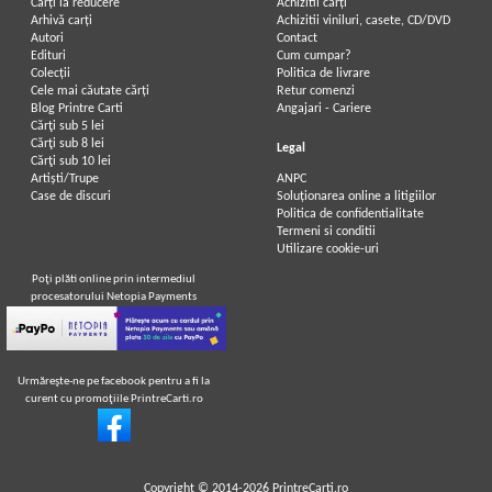
Carți la reducere
Achizitii cărți
Arhivă carți
Achizitii viniluri, casete, CD/DVD
Autori
Contact
Edituri
Cum cumpar?
Colecții
Politica de livrare
Cele mai căutate cărți
Retur comenzi
Blog Printre Carti
Angajari - Cariere
Cărţi sub 5 lei
Cărţi sub 8 lei
Legal
Cărţi sub 10 lei
Artiști/Trupe
ANPC
Case de discuri
Soluționarea online a litigiilor
Politica de confidentialitate
Termeni si conditii
Utilizare cookie-uri
Poţi plăti online prin intermediul
procesatorului Netopia Payments
Urmăreşte-ne pe facebook pentru a fi la
curent cu promoţiile PrintreCarti.ro
Copyright © 2014-2026
PrintreCarti.ro