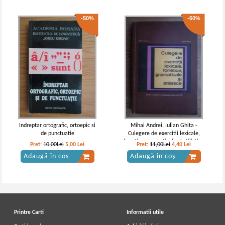
-50%
-60%
Indreptar ortografic, ortoepic si
Mihai Andrei, Iulian Ghita -
de punctuatie
Culegere de exercitii lexicale,
fonetice, gramaticale si stilistice
Pret:
10,00Lei
5,00
Lei
Pret:
11,00Lei
4,40
Lei
Adaugă în coș
Adaugă în coș
Printre Carti
Informatii utile