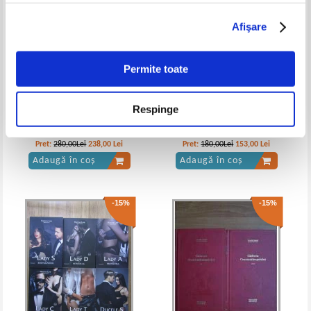
Afişare
Alexandre Dumas - Vicontele de
Alexandre Dumas - Vicontele de
Bragelonne (6 volume)
Bragelonne (volumul 2)
IN STOC
IN STOC
Permite toate
Pret:
36,00
Lei
Pret:
10,00Lei
6,00
Lei
Adaugă în coș
Adaugă în coș
Respinge
Will Durant - Preludiu la epoca
Philip Kerr - Berlin Noir (3
luminilor, 3 volume (Civilizatii
volume)
-40%
-60%
istorisite vol 20, 21, 22)
Pret:
280,00Lei
238,00
Lei
Pret:
180,00Lei
153,00
Lei
Adaugă în coș
Adaugă în coș
-15%
-15%
Alexandre Dumas - Vicontele de
Alexandre Dumas - Vicontele de
Bragelone (volumul 1)
Bragelonne (volumul 6)
IN STOC
IN STOC