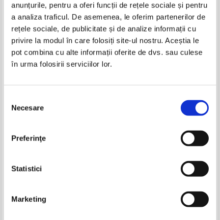
anunțurile, pentru a oferi funcții de rețele sociale și pentru
Produse din aceeasi categorie
a analiza traficul. De asemenea, le oferim partenerilor de
rețele sociale, de publicitate și de analize informații cu
-15%
-15%
privire la modul în care folosiți site-ul nostru. Aceștia le
pot combina cu alte informații oferite de dvs. sau culese
în urma folosirii serviciilor lor.
Alexandre Dumas - Vicontele de
Alexandre Dumas - Vicontele de
Bragelone (volumul 6)
Bragelone (4 volume)
Selecția
IN STOC
IN STOC
Necesare
consimțământului
Pret:
10,00Lei
4,00
Lei
Pret:
45,00
Lei
Adaugă în coș
Adaugă în coș
Preferinţe
Stephenie Meyer - Seria Amurg
Dan Immons - Hyperion Cantos
(4 volume, cartonate)
(3 volume)
-40%
Pret:
120,00Lei
102,00
Lei
Pret:
120,00Lei
102,00
Lei
Statistici
Adaugă în coș
Adaugă în coș
Marketing
-15%
-15%