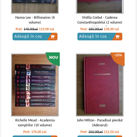
Pret:
10,00Lei
6,00
Lei
Pret:
10,00Lei
4,00
Lei
Adaugă în coș
Adaugă în coș
Hanna Lee - Billionaires (6
Vintila Corbul - Caderea
volume)
Constantinopolelui (2 volume)
(Adevarul)
Pret:
140,00Lei
119,00
Lei
Pret:
160,00Lei
136,00
Lei
Adaugă în coș
Adaugă în coș
-15%
Alexandre Dumas - Vicontele de
Alexandre Dumas - Vicontele de
Bragelonne (volumul 1)
Bragelonne (4 volume)
Richelle Mead - Academia
John Milton - Paradisul pierdut
vampirilor (10 volume)
(Adevarul)
Pret:
170,00
Lei
Pret:
250,00Lei
212,50
Lei