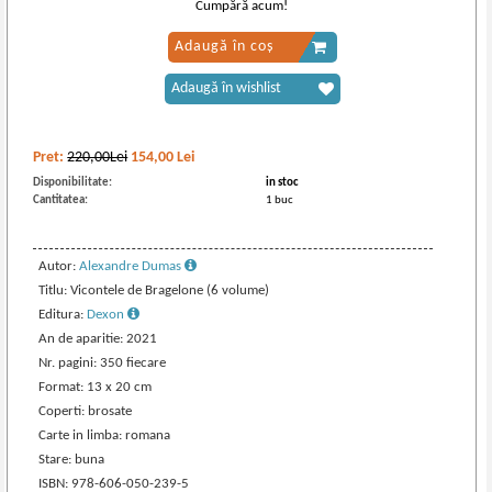
Cumpără acum!
Adaugă în coș
Adaugă în wishlist
Pret:
220,00Lei
154,00
Lei
Disponibilitate:
in stoc
Cantitatea:
1 buc
Autor:
Alexandre Dumas
Titlu: Vicontele de Bragelone (6 volume)
Editura:
Dexon
An de aparitie: 2021
Nr. pagini: 350 fiecare
Format: 13 x 20 cm
Coperti: brosate
Carte in limba: romana
Stare: buna
ISBN: 978-606-050-239-5