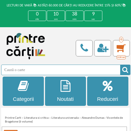
LECTURI DE VARĂ 📚 ASTĂZI 60.000 DE CĂRȚI AU REDUCERE ÎNTRE 15% ȘI 60%!📚
0
10
38
9
zile
ore
min
sec
0
0,00
Lei
Categorii
Noutati
Reduceri
Printre Carti
»
Literatura si critica
»
Literatura universala
»
Alexandre Dumas - Vicontele de
Bragelone (6 volume)