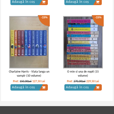
Adaugă în coș
Adaugă în coș
-15%
-15%
Alexandre Dumas - Vicontele de
Al Dumas - Vicontele de Bragellone
Bragelone (4 volume)
(6 volume)
Charlaine Harris - Viata langa un
O mie si una de nopti (15
vampir (10 volume)
volume)
Pret:
150,00Lei
127,50
Lei
Pret:
270,00Lei
229,50
Lei
Adaugă în coș
Adaugă în coș