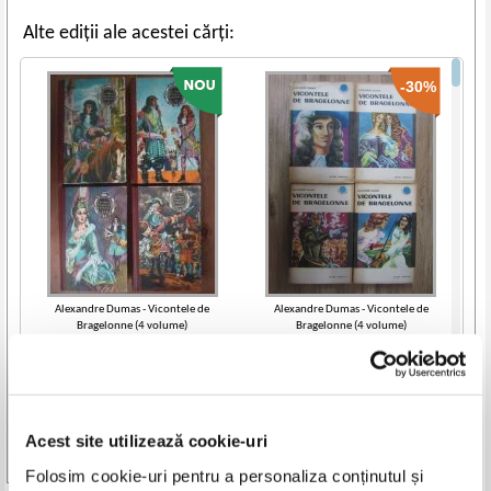
Alte ediții ale acestei cărți:
-30%
Alexandre Dumas - Vicontele de
Alexandre Dumas - Vicontele de
Bragelonne (4 volume)
Bragelonne (4 volume)
IN STOC
IN STOC
Pret:
36,00
Lei
Pret:
30,00Lei
21,00
Lei
Adaugă în coș
Adaugă în coș
Acest site utilizează cookie-uri
-60%
Vezi toate edițiile »
Folosim cookie-uri pentru a personaliza conținutul și