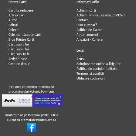
Printre Carti
Informatii utile
Carți la reducere
Achizitii cărți
Arhivă carți
Achizitii viniluri, casete, CD/DVD
Autori
Contact
Alexandre Dumas - Vicontele de
Alexandre Dumas - Le vicomte de
Edituri
Cum cumpar?
Bragelonne (4 volume)
Bragelonne (3 volume)
Colecții
Politica de livrare
Cele mai căutate cărți
Retur comenzi
Blog Printre Carti
Angajari - Cariere
Cărţi sub 5 lei
Cărţi sub 8 lei
Legal
Cărţi sub 10 lei
Artiști/Trupe
ANPC
Case de discuri
Soluționarea online a litigiilor
Politica de confidentialitate
Termeni si conditii
Utilizare cookie-uri
Poţi plăti online prin intermediul
procesatorului Netopia Payments
Urmăreşte-ne pe facebook pentru a fi la
curent cu promoţiile PrintreCarti.ro
Alexandre Dumas - Vicontele de
Alexandre Dumas - Vicontele de
Bragelonne (volumul 4)
Bragelone (volumul 1)