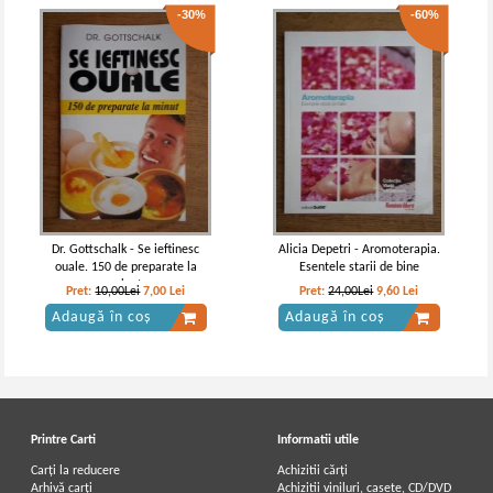
-30%
-60%
Dr. Gottschalk - Se ieftinesc
Alicia Depetri - Aromoterapia.
ouale. 150 de preparate la
Esentele starii de bine
minut
Pret:
10,00Lei
7,00
Lei
Pret:
24,00Lei
9,60
Lei
Adaugă în coș
Adaugă în coș
Printre Carti
Informatii utile
Carți la reducere
Achizitii cărți
Arhivă carți
Achizitii viniluri, casete, CD/DVD