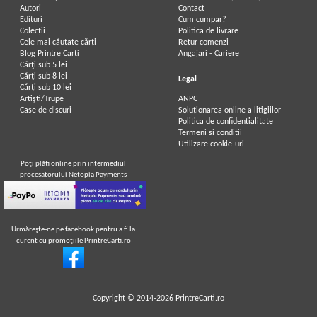
Autori
Contact
Edituri
Cum cumpar?
Colecții
Politica de livrare
Cele mai căutate cărți
Retur comenzi
Blog Printre Carti
Angajari - Cariere
Cărţi sub 5 lei
Cărţi sub 8 lei
Legal
Cărţi sub 10 lei
Artiști/Trupe
ANPC
Case de discuri
Soluționarea online a litigiilor
Politica de confidentialitate
Termeni si conditii
Utilizare cookie-uri
Poţi plăti online prin intermediul
procesatorului Netopia Payments
Urmăreşte-ne pe facebook pentru a fi la
curent cu promoţiile PrintreCarti.ro
Copyright © 2014-2026
PrintreCarti.ro