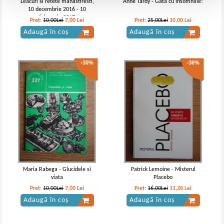
Leacuri si retete manastiresti,
Anne Tardy - Gata cu insomniile!
10 decembrie 2016 - 10
februarie 2017
Pret:
10,00Lei
7,00
Lei
Pret:
25,00Lei
10,00
Lei
Adaugă în coș
Adaugă în coș
-30%
-30%
Maria Rabega - Glucidele si
Patrick Lemoine - Misterul
viata
Placebo
Pret:
10,00Lei
7,00
Lei
Pret:
16,00Lei
11,20
Lei
Adaugă în coș
Adaugă în coș