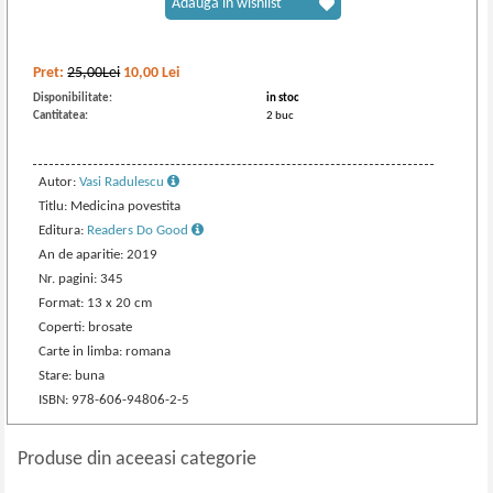
Adaugă în wishlist
Pret:
25,00Lei
10,00
Lei
Disponibilitate:
in stoc
Cantitatea:
2 buc
Autor:
Vasi Radulescu
Titlu: Medicina povestita
Editura:
Readers Do Good
An de aparitie: 2019
Nr. pagini: 345
Format: 13 x 20 cm
Coperti: brosate
Carte in limba: romana
Stare: buna
ISBN: 978-606-94806-2-5
Produse din aceeasi categorie