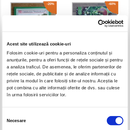
-20%
-60%
Acest site utilizează cookie-uri
Folosim cookie-uri pentru a personaliza conținutul și
anunțurile, pentru a oferi funcții de rețele sociale și pentru
Leacuri de sanatate, volumul 2 C
Florian Adel Gheorghita -
a analiza traficul. De asemenea, le oferim partenerilor de
- E
Purifica-ti neintarziat
rețele sociale, de publicitate și de analize informații cu
organismul savurand o hrana
Pret:
16,00Lei
12,80
Lei
Pret:
21,00Lei
8,40
Lei
perfect naturala, sanatoasa si
privire la modul în care folosiți site-ul nostru. Aceștia le
Adaugă în coș
Adaugă în coș
delicioasa
pot combina cu alte informații oferite de dvs. sau culese
în urma folosirii serviciilor lor.
-30%
-40%
Selecția
Necesare
consimțământului