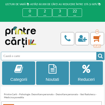
LECTURI DE VARĂ 📚 ASTĂZI 60.000 DE CĂRȚI AU REDUCERE ÎNTRE 15% ȘI 60%!📚
0
2
3
22
zile
ore
min
sec
0
0,00
Lei
Categorii
Noutati
Reduceri
Printre Carti
»
Psihologie. Dezvoltare personala
»
Dezvoltare personala
»
Vasi Radulescu -
Medicina povestita