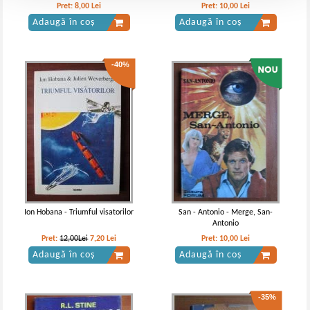
Pret:
8,00
Lei
Pret:
10,00
Lei
Adaugă în coș
Adaugă în coș
-40%
Ion Hobana - Triumful visatorilor
San - Antonio - Merge, San-
Antonio
Pret:
12,00Lei
7,20
Lei
Pret:
10,00
Lei
Adaugă în coș
Adaugă în coș
-35%