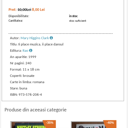
Pret:
10,00Lei
8,00
Lei
Disponibilitate:
in stoc
Cantitatea:
stoc suficient
Autor:
Mary Higgins Clark
Titlu: Ii place muzica, ii place dansul
Editura:
Rao
An aparitie: 1999
Nr pagini: 240
Format: 11 x 18 cm
Coperti: brosate
Carte in limba: romana
Stare: buna
ISBN: 973-576-206-4
Produse din aceeasi categorie
-35%
-40%