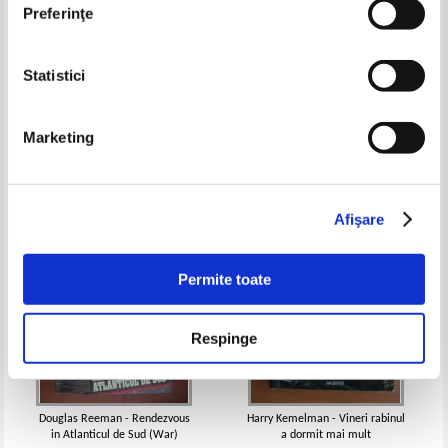
Preferinţe
Statistici
Philip Carter - Le secret des
Diana Rowland - Mark of the
glaces
demon
Pret:
19,00Lei
7,60
Lei
Pret:
21,00Lei
8,40
Lei
Marketing
Adaugă în coș
Adaugă în coș
Afişare
Permite toate
Respinge
Douglas Reeman - Rendezvous
Harry Kemelman - Vineri rabinul
in Atlanticul de Sud (War)
a dormit mai mult