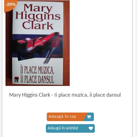
-20%
Mary Higgins Clark
-
Ii place muzica, ii place dansul
Adaugă în coș
Adaugă în wishlist