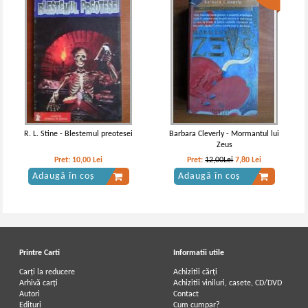
R. L. Stine - Blestemul preotesei
Barbara Cleverly - Mormantul lui
Zeus
Pret:
10,00
Lei
Pret:
12,00Lei
7,80
Lei
Adaugă în coș
Adaugă în coș
Printre Carti
Informatii utile
Carți la reducere
Achizitii cărți
Arhivă carți
Achizitii viniluri, casete, CD/DVD
Autori
Contact
Edituri
Cum cumpar?