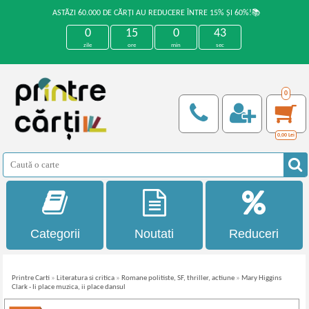
ASTĂZI 60.000 DE CĂRȚI AU REDUCERE ÎNTRE 15% ȘI 60%!📚
0
15
0
43
zile
ore
min
sec
0
0,00
Lei
Categorii
Noutati
Reduceri
Printre Carti
»
Literatura si critica
»
Romane politiste, SF, thriller, actiune
»
Mary Higgins
Clark - Ii place muzica, ii place dansul