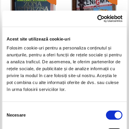
Acest site utilizează cookie-uri
Folosim cookie-uri pentru a personaliza conținutul și
anunțurile, pentru a oferi funcții de rețele sociale și pentru
Whitley Strieber - Zona interzisa
Rod Hammer - Duel pe viata si
pe moarte
a analiza traficul. De asemenea, le oferim partenerilor de
Pret:
10,00Lei
6,50
Lei
Pret:
10,00Lei
6,00
Lei
rețele sociale, de publicitate și de analize informații cu
Adaugă în coș
Adaugă în coș
privire la modul în care folosiți site-ul nostru. Aceștia le
pot combina cu alte informații oferite de dvs. sau culese
în urma folosirii serviciilor lor.
-60%
-60%
Selecția
Necesare
consimțământului