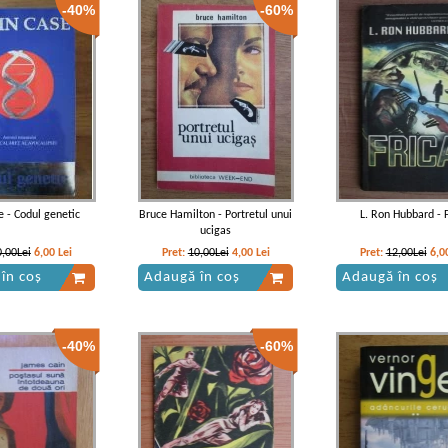
-40%
-60%
e - Codul genetic
Bruce Hamilton - Portretul unui
L. Ron Hubbard - F
ucigas
0,00Lei
6,00
Lei
Pret:
10,00Lei
4,00
Lei
Pret:
12,00Lei
6,0
în coș
Adaugă în coș
Adaugă în coș
-40%
-60%