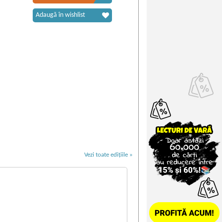
Adaugă în wishlist
Vezi toate edițiile »