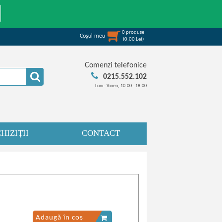
0
produse
Coşul meu
(
0,00
Lei
)
Comenzi telefonice
0215.552.102
Luni - Vineri, 10:00 - 18:00
HIZIȚII
CONTACT
Adaugă în coș