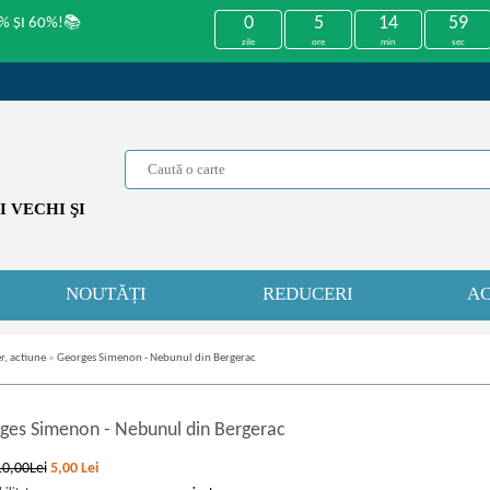
0
5
14
59
% ȘI 60%!📚
zile
ore
min
sec
 VECHI ŞI
NOUTĂȚI
REDUCERI
AC
r, actiune
»
Georges Simenon - Nebunul din Bergerac
ges Simenon
-
Nebunul din Bergerac
10,00Lei
5,00
Lei