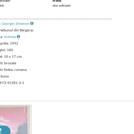
ilitate:
in stoc
ea:
stoc suficient
:
Georges Simenon
: Nebunul din Bergerac
ra:
Vremea
aritie: 1992
gini: 160
t: 10 x 17 cm
ti: brosate
 in limba: romana
: buna
 973-95581-3-5