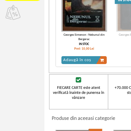
Georges Simenon - Nebunul din
Georges 
Bergerac
IN STOC
Pret:
10,00
Lei
Adaugă în coș
FIECARE CARTE este atent
+70.000 C
verificată înainte de punerea în
st
vânzare
Produse din aceeasi categorie