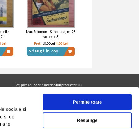
curile
Max Solomon - Sahariana, nr. 23
 2)
(volumul 3)
0
Lei
Pret:
10,00Lei
4,00
Lei
Adaugă în coș
Poţi plăti online prin intermediul procesatorului
Netopia Payments
Permite toate
le sociale și
Urmăreşte-ne pe facebook pentru a fi la curent cu
promoţiile PrintreCarti.ro
e și de
Respinge
u alte