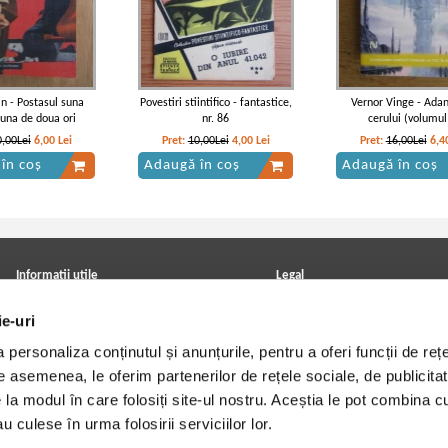
n - Postasul suna
Povestiri stiintifico - fantastice,
Vernor Vinge - Adan
auna de doua ori
nr. 86
cerului (volumul
0,00Lei
6,00
Lei
Pret:
10,00Lei
4,00
Lei
Pret:
16,00Lei
6,4
în coș
Adaugă în coș
Adaugă în coș
Informatii utile
Legal
ANPC
Achizitii cărți
ie-uri
Achizitii viniluri, casete, CD/DVD
Soluționarea online a litigiilor
Contact
Politica de confidentialitate
personaliza conținutul și anunțurile, pentru a oferi funcții de rețe
Cum cumpar?
Termeni si conditii
Politica de livrare
Utilizare cookie-uri
De asemenea, le oferim partenerilor de rețele sociale, de publicitat
Retur comenzi
e la modul în care folosiți site-ul nostru. Aceștia le pot combina c
Angajari - Cariere
u culese în urma folosirii serviciilor lor.