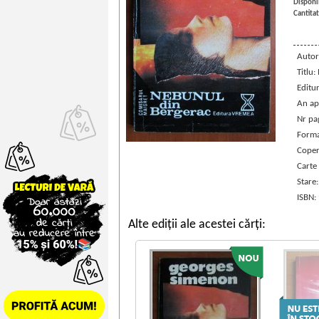
Disponib
Cantitat
Autor
Titlu
Editu
An ap
Nr pa
Forma
Coper
Carte
Stare
ISBN:
Alte ediții ale acestei cărți: