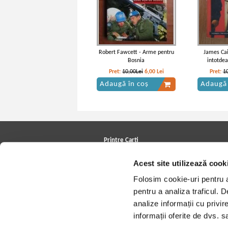
Robert Fawcett - Arme pentru
James Cai
Bosnia
intotde
Pret:
10,00Lei
6,00
Lei
Pret:
1
Adaugă în coș
Adaugă 
Printre Carti
Carți la reducere
Acest site utilizează cook
Arhivă carți
Autori
Folosim cookie-uri pentru a 
Edituri
Colecții
pentru a analiza traficul. 
Cele mai căutate cărți
analize informații cu privir
Blog Printre Carti
Cărţi sub 5 lei
informații oferite de dvs. sa
Cărţi sub 8 lei