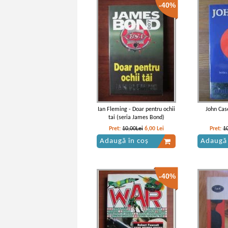
-40%
Ian Fleming - Doar pentru ochii
John Cas
tai (seria James Bond)
Pret:
10,00Lei
6,00
Lei
Pret:
1
Adaugă în coș
Adaugă 
-40%