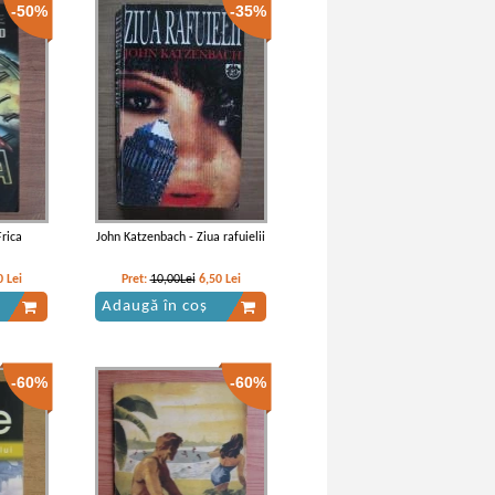
-50%
-35%
rica
John Katzenbach - Ziua rafuielii
0
Lei
Pret:
10,00Lei
6,50
Lei
Adaugă în coș
-60%
-60%