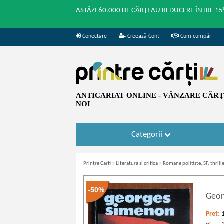
ASTĂZI 60.000 DE CĂRȚI AU REDUCERE ÎNTRE 15
Conectare
Creează Cont
Cum cumpăr
ANTICARIAT ONLINE - VÂNZARE CĂRŢI
NOI
Categorii
Printre Carti
»
Literatura si critica
»
Romane politiste, SF, thrille
-50%
Geor
Pret: