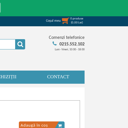
0
produse
Coşul meu
(
0,00
Lei
)
Comenzi telefonice
0215.552.102
Luni - Vineri, 10:00 - 18:00
HIZIȚII
CONTACT
Adaugă în coș