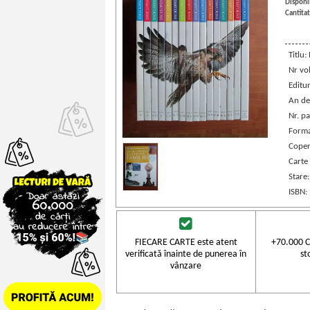
Disponib
Cantitat
Titlu:
Nr vo
Editu
An de
Nr. p
Forma
Coper
Carte
Stare
ISBN:
FIECARE CARTE este atent
+70.000 C
verificată înainte de punerea în
st
vânzare