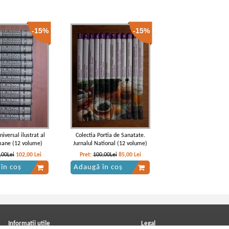
-15%
-15%
niversal ilustrat al
Colectia Portia de Sanatate.
mane (12 volume)
Jurnalul National (12 volume)
,00Lei
102,00
Lei
Pret:
100,00Lei
85,00
Lei
în coș
Adaugă în coș
Informatii utile
Legal