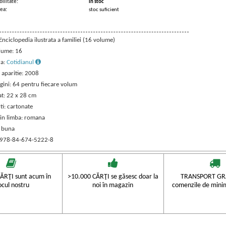
ilitate:
in stoc
ea:
stoc suficient
 Enciclopedia ilustrata a familiei (16 volume)
lume: 16
ra:
Cotidianul
 aparitie: 2008
agini: 64 pentru fiecare volum
t: 22 x 28 cm
ti: cartonate
 in limba: romana
: buna
 978-84-674-5222-8
ĂRŢI sunt acum în
>10.000 CĂRŢI se găsesc doar la
TRANSPORT GRA
ocul nostru
noi în magazin
comenzile de mini