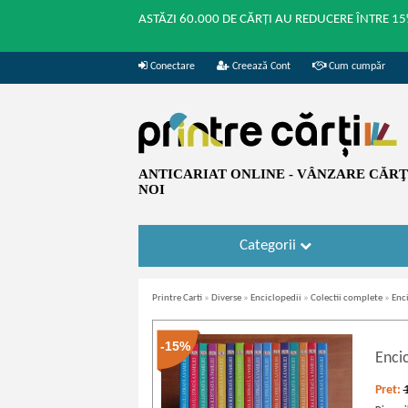
ASTĂZI 60.000 DE CĂRȚI AU REDUCERE ÎNTRE 15
Conectare
Creează Cont
Cum cumpăr
ANTICARIAT ONLINE - VÂNZARE CĂRŢI
NOI
Categorii
Printre Carti
»
Diverse
»
Enciclopedii
»
Colectii complete
»
Enci
-15%
Encic
Pret: