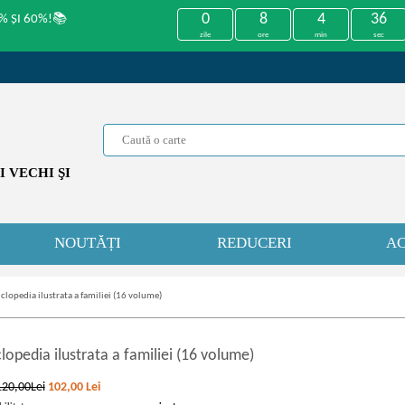
0
8
4
36
% ȘI 60%!📚
zile
ore
min
sec
 VECHI ŞI
NOUTĂȚI
REDUCERI
AC
clopedia ilustrata a familiei (16 volume)
lopedia ilustrata a familiei (16 volume)
120,00Lei
102,00
Lei