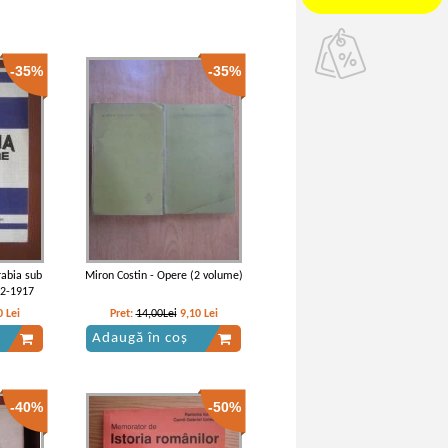
-35%
-35%
rabia sub
Miron Costin - Opere (2 volume)
12-1917
0
Lei
Pret:
14,00Lei
9,10
Lei
Adaugă în coș
-40%
-50%