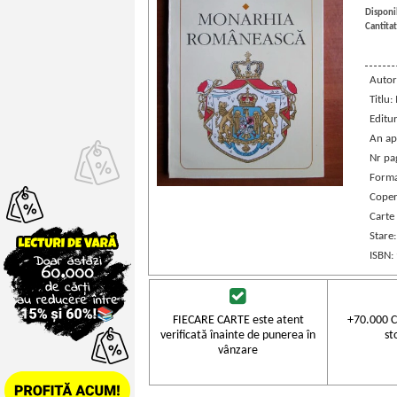
Disponib
Cantitat
Autor
Titlu
Editu
An ap
Nr pa
Forma
Coper
Carte
Stare
ISBN:
FIECARE CARTE este atent
+70.000 C
verificată înainte de punerea în
st
vânzare