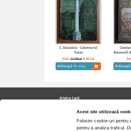
C. Daicoviciu - Columna lui
Constan
Traian
Bucurestii 
1: 
Pret:
12,00Lei
8,40
Lei
Pr
Adaugă în coș
Adaugă 
Printre Carti
Carți la reducere
Acest site utilizează cook
Arhivă carți
Autori
Folosim cookie-uri pentru a 
Edituri
Colecții
pentru a analiza traficul. 
Cele mai căutate cărți