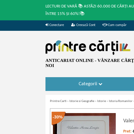
LECTURI DE VARĂ 📚 ASTĂZI 60.000 DE CĂRȚI A
ÎNTRE 15% ȘI 60%!📚
Conectare
Creează Cont
Cum cumpăr
ANTICARIAT ONLINE - VÂNZARE CĂRŢI
NOI
Categorii
Printre Carti
»
Istorie si Geografie
»
Istorie
»
Istoria Romanilor
-30%
Vale
Pret: