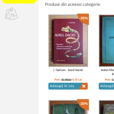
Produse din aceeasi categorie
-35%
I. Oprisan - Aurul Daciei
Anton Mar
B
Pret:
10,00Lei
6,50
Lei
Pret:
1
Adaugă în coș
Adaugă 
-30%