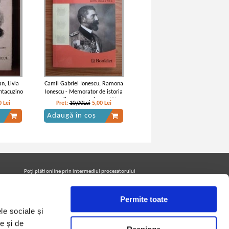
n, Livia
Camil Gabriel Ionescu, Ramona
ntacuzino
Ionescu - Memorator de istoria
romanilor pentru clasa a XII a
0
Lei
Pret:
10,00Lei
5,00
Lei
Adaugă în coș
Poţi plăti online prin intermediul procesatorului
Netopia Payments
Permite toate
le sociale și
Urmăreşte-ne pe facebook pentru a fi la curent cu
promoţiile PrintreCarti.ro
e și de