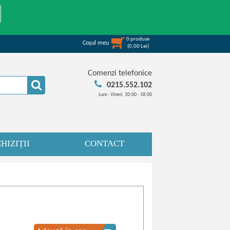
0
produse
Coşul meu
(
0,00
Lei
)
Comenzi telefonice
0215.552.102
Luni - Vineri, 10:00 - 18:00
HIZIȚII
CONTACT