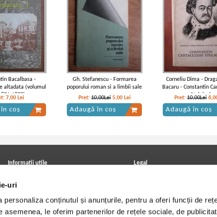
tin Bacalbasa -
Gh. Stefanescu - Formarea
Corneliu Dima - Draga
de altadata (volumul
poporului roman si a limbii sale
Bacaru - Constantin Ca
1871-1877)
Stolnicul
et:
7,00
Lei
Pret:
10,00Lei
5,00
Lei
Pret:
10,00Lei
6,0
în coș
Adaugă în coș
Adaugă în coș
Informatii utile
Legal
ANPC
Achizitii cărți
ie-uri
Achizitii viniluri, casete, CD/DVD
Soluționarea online a litigiilor
Contact
Politica de confidentialitate
personaliza conținutul și anunțurile, pentru a oferi funcții de rețe
Cum cumpar?
Termeni si conditii
Politica de livrare
Utilizare cookie-uri
De asemenea, le oferim partenerilor de rețele sociale, de publicitat
Retur comenzi