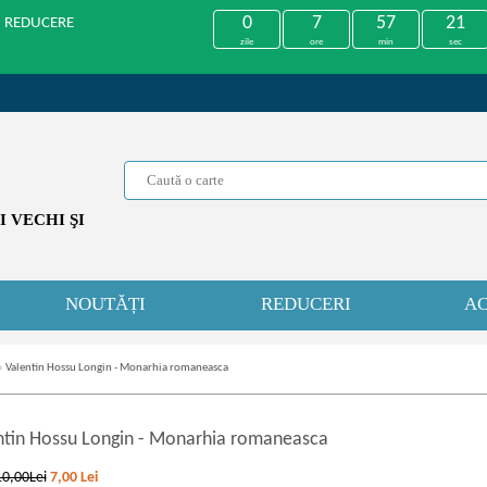
0
7
57
21
U REDUCERE
zile
ore
min
sec
 VECHI ŞI
NOUTĂȚI
REDUCERI
AC
»
Valentin Hossu Longin - Monarhia romaneasca
ntin Hossu Longin
-
Monarhia romaneasca
10,00Lei
7,00
Lei