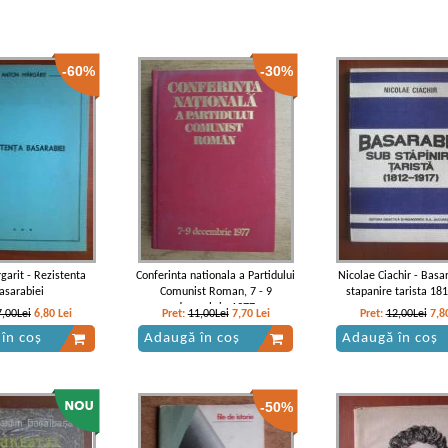
-60%
-30%
garit - Rezistenta
Conferinta nationala a Partidului
Nicolae Ciachir - Basa
asarabiei
Comunist Roman, 7 - 9
stapanire tarista 18
decembrie 1977
7,00Lei
6,80
Lei
Pret:
11,00Lei
7,70
Lei
Pret:
12,00Lei
7,8
în coș
Adaugă în coș
Adaugă în coș
-50%