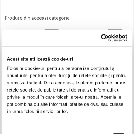
Produse din aceeasi categorie
-20%
-30%
Acest site utilizează cookie-uri
Folosim cookie-uri pentru a personaliza conținutul și
anunțurile, pentru a oferi funcții de rețele sociale și pentru
a analiza traficul. De asemenea, le oferim partenerilor de
rețele sociale, de publicitate și de analize informații cu
Johann Filstich - Incercare de
Nicolae Bardeanu - Contributii la
privire la modul în care folosiți site-ul nostru. Aceștia le
istorie romaneasca
istoria marinei romane (volumul
pot combina cu alte informații oferite de dvs. sau culese
1)
Pret:
20,00Lei
16,00
Lei
Pret:
15,00Lei
10,50
Lei
în urma folosirii serviciilor lor.
Adaugă în coș
Adaugă în coș
Selecția
-30%
-60%