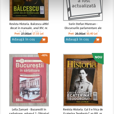
Revista Historia. Balcescu altfel
Sorin Stefan Muresan -
decat in manuale, anul XIV, nr.
Discursurile parlamentare ale
145, februarie 2014
unui roman transilvanean la
Pret:
27,00Lei
17,55
Lei
Pret:
26,00Lei
10,40
Lei
Viena intre 1863-1865. George
Adaugă în coș
Adaugă în coș
Baritiu. Deputat in Parlamentul
Monarhiei Austriece (editie
bilingva)
-40%
Lelia Zamani - Bucurestii in
Revista Historia. Cui ii e frica de
sarbatoare, volumul 2. Obiceiuri
Ecaterina Teodoroiu? an XIII, nr.