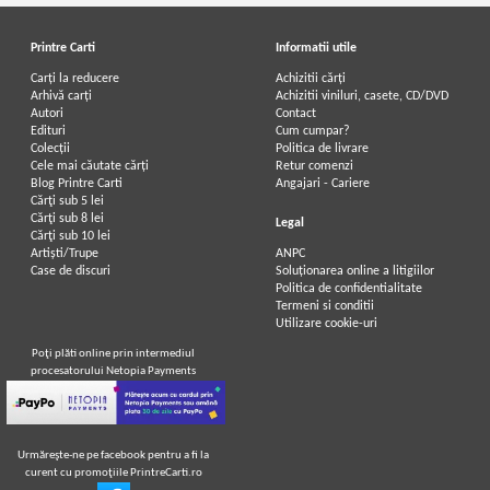
Printre Carti
Informatii utile
Carți la reducere
Achizitii cărți
Arhivă carți
Achizitii viniluri, casete, CD/DVD
Autori
Contact
Edituri
Cum cumpar?
Colecții
Politica de livrare
Cele mai căutate cărți
Retur comenzi
Blog Printre Carti
Angajari - Cariere
Cărţi sub 5 lei
Cărţi sub 8 lei
Legal
Cărţi sub 10 lei
Artiști/Trupe
ANPC
Case de discuri
Soluționarea online a litigiilor
Politica de confidentialitate
Termeni si conditii
Utilizare cookie-uri
Poţi plăti online prin intermediul
procesatorului Netopia Payments
Urmăreşte-ne pe facebook pentru a fi la
curent cu promoţiile PrintreCarti.ro