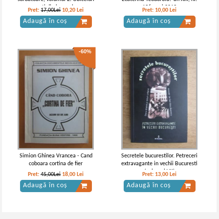
orasenesti din iarna si pana-n
136, mai 2013
Pret:
17,00Lei
10,20
Lei
Pret:
10,00
Lei
vara
Adaugă în coș
Adaugă în coș
-60%
Simion Ghinea Vrancea - Cand
Secretele bucurestilor. Petreceri
coboara cortina de fier
extravagante in vechii Bucuresti
(volumul VII)
Pret:
45,00Lei
18,00
Lei
Pret:
13,00
Lei
Adaugă în coș
Adaugă în coș