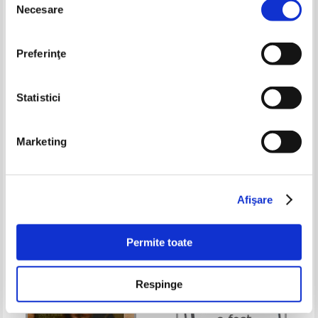
Necesare
consimțământului
Preferinţe
Statistici
Marketing
Vladimir Tismaneanu - Fantoma
Memoriile sectiei de stiinte
lui Gheorghiu Dej
filologice, literatura si arte, seria
IV, tomul I, 1977 - 1978
Pret:
16,00Lei
11,20
Lei
Pret:
26,00Lei
10,40
Lei
Adaugă în coș
Adaugă în coș
Afişare
-35%
-60%
Permite toate
Respinge