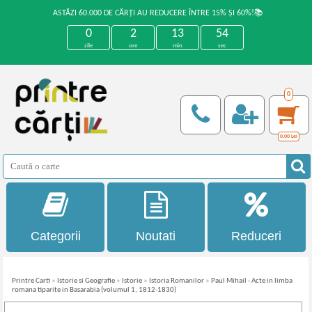
ASTĂZI 60.000 DE CĂRȚI AU REDUCERE ÎNTRE 15% ȘI 60%!📚
0
2
13
54
zile
ore
min
sec
0
0,00
Lei
Categorii
Noutati
Reduceri
Printre Carti
»
Istorie si Geografie
»
Istorie
»
Istoria Romanilor
»
Paul Mihail - Acte in limba
romana tiparite in Basarabia (volumul 1, 1812-1830)