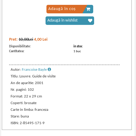
Adaugă în coș
Adaugă în wishlist
Pret:
10,00Lei
4,00
Lei
Disponibilitate:
in stoc
Cantitatea:
1 buc
Autor:
Francoise Bayle
Titlu: Louvre. Guide de visite
An de aparitie: 2001
Nr. pagini: 102
Format: 22 x 29 cm
Coperti: brosate
Carte in limba: franceza
Stare: buna
ISBN: 2-85495-171-9