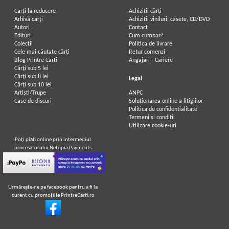
Carți la reducere
Achizitii cărți
Arhivă carți
Achizitii viniluri, casete, CD/DVD
Autori
Contact
Edituri
Cum cumpar?
Colecții
Politica de livrare
Cele mai căutate cărți
Retur comenzi
Blog Printre Carti
Angajari - Cariere
Cărţi sub 5 lei
Cărţi sub 8 lei
Legal
Cărţi sub 10 lei
Artiști/Trupe
ANPC
Case de discuri
Soluționarea online a litigiilor
Politica de confidentialitate
Termeni si conditii
Utilizare cookie-uri
Poţi plăti online prin intermediul
procesatorului Netopia Payments
Urmăreşte-ne pe facebook pentru a fi la
curent cu promoţiile PrintreCarti.ro