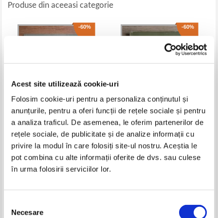
Produse din aceeasi categorie
-60%
-60%
Acest site utilizează cookie-uri
Folosim cookie-uri pentru a personaliza conținutul și
anunțurile, pentru a oferi funcții de rețele sociale și pentru
a analiza traficul. De asemenea, le oferim partenerilor de
Heinz Stanescu - Tilman
Lelia Rudascu - Probleme de
rețele sociale, de publicitate și de analize informații cu
Riemenschneider. Maestrii artei
arta plastica
privire la modul în care folosiți site-ul nostru. Aceștia le
universale
Pret:
10,00Lei
4,00
Lei
Pret:
10,00Lei
4,00
Lei
pot combina cu alte informații oferite de dvs. sau culese
Adaugă în coș
Adaugă în coș
în urma folosirii serviciilor lor.
-60%
-60%
Selecția
Necesare
consimțământului