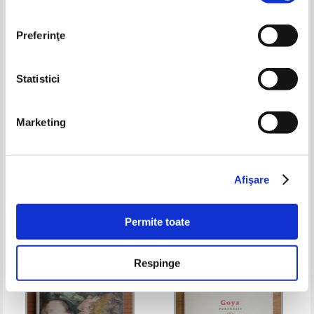
Preferinţe
Statistici
Carel Van Mander - Le livre de
Galerie Alte Meister
Marketing
peinture
Pret:
10,00Lei
4,00
Lei
Pret:
10,00Lei
4,00
Lei
Adaugă în coș
Adaugă în coș
Afişare
-60%
-60%
Permite toate
Respinge