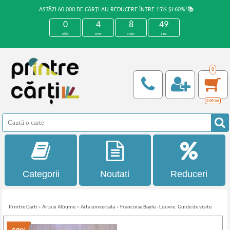
ASTĂZI 60.000 DE CĂRȚI AU REDUCERE ÎNTRE 15% ȘI 60%!📚
0
4
8
48
zile
ore
min
sec
0
0,00
Lei
Categorii
Noutati
Reduceri
Printre Carti
»
Arta si Albume
»
Arta universala
»
Francoise Bayle - Louvre. Guide de visite