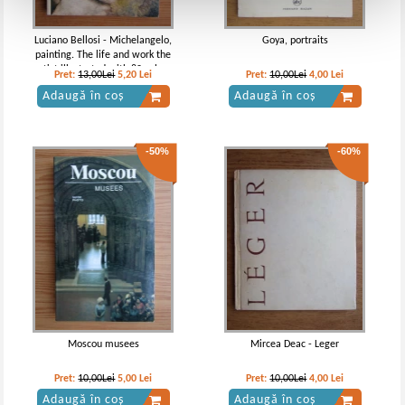
Luciano Bellosi - Michelangelo,
Goya, portraits
painting. The life and work the
artist illustrated with 80 colour
Pret:
13,00Lei
5,20
Lei
Pret:
10,00Lei
4,00
Lei
plates
Adaugă în coș
Adaugă în coș
-50%
-60%
Moscou musees
Mircea Deac - Leger
Pret:
10,00Lei
5,00
Lei
Pret:
10,00Lei
4,00
Lei
Adaugă în coș
Adaugă în coș