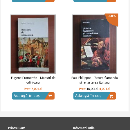
-60%
Eugene Fromentin - Maestri de
Paul Philippot - Pictura flamanda
odinioara
si renasterea italiana
Pret:
7,00
Lei
Pret:
10,00Lei
4,00
Lei
Adaugă în coș
Adaugă în coș
Printre Carti
Informatii utile