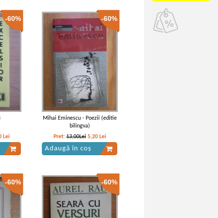
-60%
-60%
8
Mihai Eminescu - Poezii (editie
bilingva)
0
Lei
Pret:
13,00Lei
5,20
Lei
Adaugă în coș
-60%
-60%