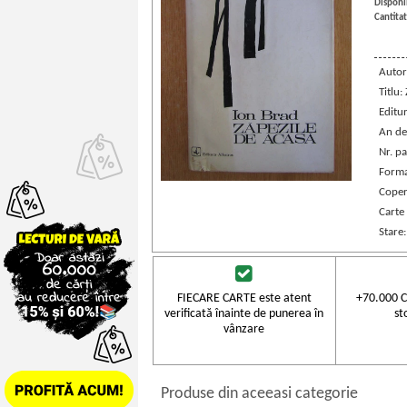
Disponib
Cantitat
Autor
Titlu:
Editu
An de
Nr. pa
Forma
Coper
Carte
Stare
FIECARE CARTE este atent
+70.000 C
verificată înainte de punerea în
st
vânzare
Produse din aceeasi categorie