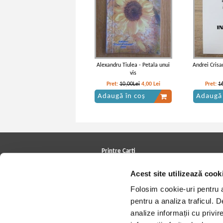
Alexandru Tiulea - Petala unui
Andrei Crisa
vis
Pret:
10,00Lei
4,00
Lei
Pret:
1
Adaugă în coș
Adaugă 
Printre Carti
Carți la reducere
Acest site utilizează cook
Arhivă carți
Autori
Folosim cookie-uri pentru a 
Edituri
Colecții
pentru a analiza traficul. 
Cele mai căutate cărți
analize informații cu privir
Blog Printre Carti
Cărţi sub 5 lei