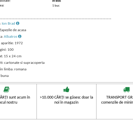
ilitate:
in stoc
ea:
1 buc
:
Ion Brad
 Zapezile de acasa
ra:
Albatros
 aparitie: 1972
gini: 100
t: 15 x 24 cm
ti: cartonate si supracoperta
 in limba: romana
: buna
ĂRŢI sunt acum în
>10.000 CĂRŢI se găsesc doar la
TRANSPORT GRA
ocul nostru
noi în magazin
comenzile de mini