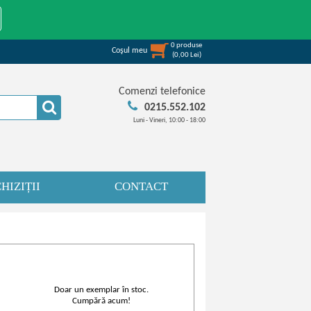
0
produse
Coşul meu
(
0,00
Lei
)
Comenzi telefonice
0215.552.102
Luni - Vineri, 10:00 - 18:00
HIZIȚII
CONTACT
Doar un exemplar în stoc.
Cumpără acum!