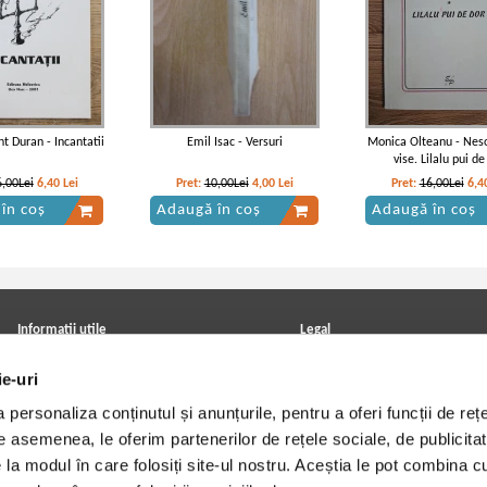
nt Duran - Incantatii
Emil Isac - Versuri
Monica Olteanu - Nes
vise. Lilalu pui de
6,00Lei
6,40
Lei
Pret:
10,00Lei
4,00
Lei
Pret:
16,00Lei
6,4
în coș
Adaugă în coș
Adaugă în coș
Informatii utile
Legal
ANPC
Achizitii cărți
ie-uri
Achizitii viniluri, casete, CD/DVD
Soluționarea online a litigiilor
Contact
Politica de confidentialitate
personaliza conținutul și anunțurile, pentru a oferi funcții de rețe
Cum cumpar?
Termeni si conditii
Politica de livrare
Utilizare cookie-uri
De asemenea, le oferim partenerilor de rețele sociale, de publicitat
Retur comenzi
e la modul în care folosiți site-ul nostru. Aceștia le pot combina c
Angajari - Cariere