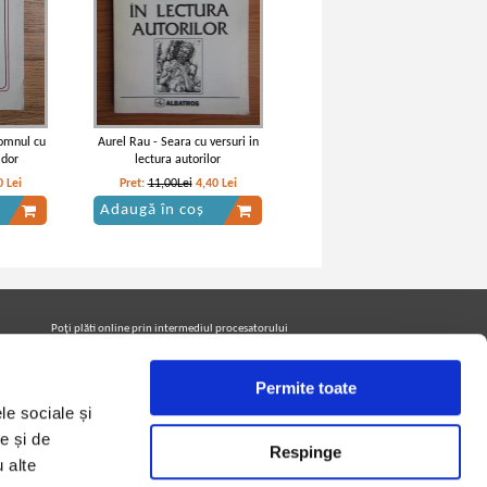
omnul cu
Aurel Rau - Seara cu versuri in
 dor
lectura autorilor
0
Lei
Pret:
11,00Lei
4,40
Lei
Adaugă în coș
Poţi plăti online prin intermediul procesatorului
Netopia Payments
Permite toate
le sociale și
Urmăreşte-ne pe facebook pentru a fi la curent cu
promoţiile PrintreCarti.ro
e și de
Respinge
u alte