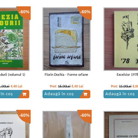
-60%
-60%
durii (volumul 1)
Florin Dochia - Forme orfane
Excelsior 197
1,00Lei
4,40
Lei
Pret:
16,00Lei
6,40
Lei
Pret:
15,00Lei
6,0
în coș
Adaugă în coș
Adaugă în coș
-60%
-60%