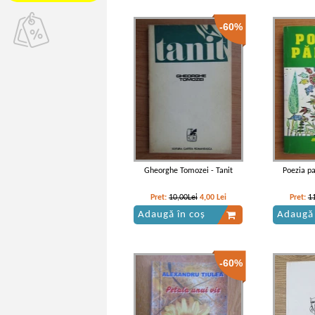
-60%
Gheorghe Tomozei - Tanit
Poezia pa
Pret:
10,00Lei
4,00
Lei
Pret:
1
Adaugă în coș
Adaugă 
-60%