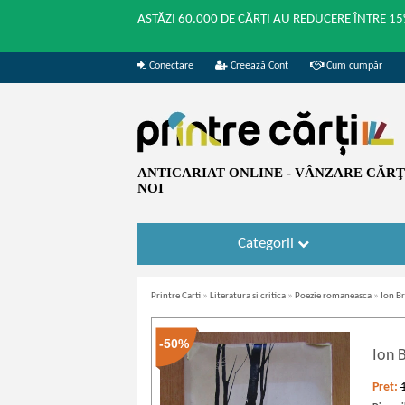
ASTĂZI 60.000 DE CĂRȚI AU REDUCERE ÎNTRE 15
Conectare
Creează Cont
Cum cumpăr
ANTICARIAT ONLINE - VÂNZARE CĂRŢI
NOI
Categorii
Printre Carti
»
Literatura si critica
»
Poezie romaneasca
»
Ion Br
-50%
Ion 
Pret: