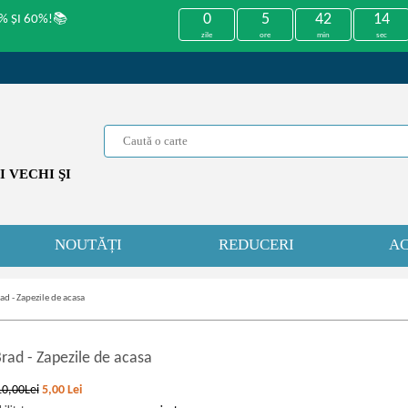
0
5
42
14
% ȘI 60%!📚
zile
ore
min
sec
 VECHI ŞI
NOUTĂȚI
REDUCERI
AC
ad - Zapezile de acasa
Brad
-
Zapezile de acasa
10,00Lei
5,00
Lei