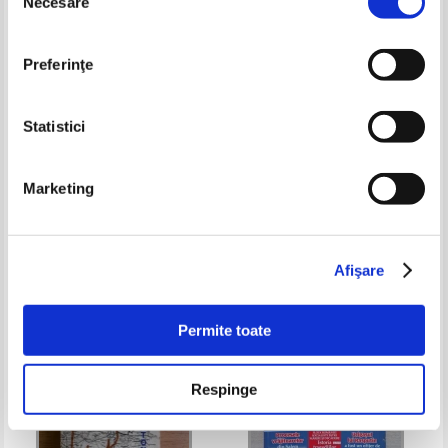
Necesare
consimțământului
Preferinţe
Statistici
Istoria antica si medie a
Paul Stefanescu - Culisele
Marketing
Romaniei. Manual pentru clasa
Romaniei (volumul 1)
a VIII - a (1986)
Pret:
34,00Lei
23,80
Lei
Pret:
21,00Lei
16,80
Lei
Adaugă în coș
Adaugă în coș
Afişare
-30%
Permite toate
Respinge