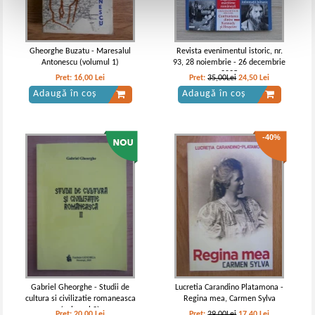
Gheorghe Buzatu - Maresalul
Revista evenimentul istoric, nr.
Antonescu (volumul 1)
93, 28 noiembrie - 26 decembrie
2025
Pret:
16,00
Lei
Pret:
35,00Lei
24,50
Lei
Adaugă în coș
Adaugă în coș
-40%
Gabriel Gheorghe - Studii de
Lucretia Carandino Platamona -
cultura si civilizatie romaneasca
Regina mea, Carmen Sylva
(volumul 2)
Pret:
20,00
Lei
Pret:
29,00Lei
17,40
Lei