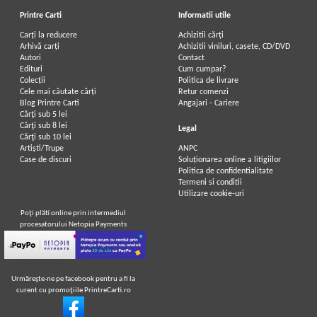
Printre Carti
Informatii utile
Carți la reducere
Achizitii cărți
Arhivă carți
Achizitii viniluri, casete, CD/DVD
Autori
Contact
Edituri
Cum cumpar?
Colecții
Politica de livrare
Cele mai căutate cărți
Retur comenzi
Blog Printre Carti
Angajari - Cariere
Cărţi sub 5 lei
Cărţi sub 8 lei
Legal
Cărţi sub 10 lei
Artiști/Trupe
ANPC
Case de discuri
Soluționarea online a litigiilor
Politica de confidentialitate
Termeni si conditii
Utilizare cookie-uri
Poţi plăti online prin intermediul
procesatorului Netopia Payments
Urmăreşte-ne pe facebook pentru a fi la
curent cu promoţiile PrintreCarti.ro