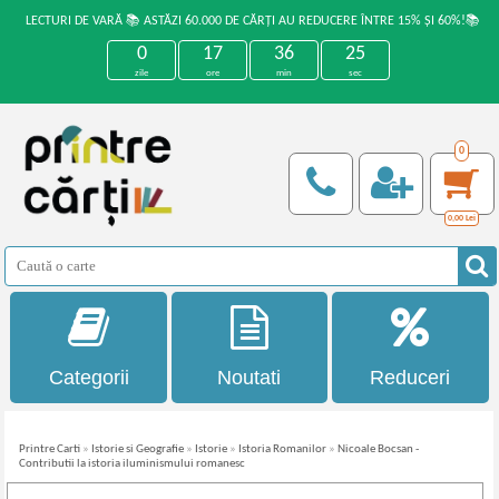
LECTURI DE VARĂ 📚 ASTĂZI 60.000 DE CĂRȚI AU REDUCERE ÎNTRE 15% ȘI 60%!📚
0
17
36
24
zile
ore
min
sec
0
0,00
Lei
Categorii
Noutati
Reduceri
Printre Carti
»
Istorie si Geografie
»
Istorie
»
Istoria Romanilor
»
Nicoale Bocsan -
Contributii la istoria iluminismului romanesc