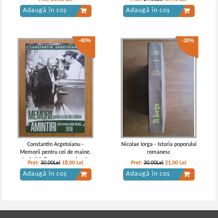
Adaugă în coș
Adaugă în coș
-40%
-30%
Constantin Argetoianu -
Nicolae Iorga - Istoria poporului
Memorii pentru cei de maine.
romanesc
Amintiri din vremea celor de
Pret:
30,00Lei
18,00
Lei
Pret:
30,00Lei
21,00
Lei
ieri, 1918
Adaugă în coș
Adaugă în coș