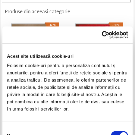
Produse din aceeasi categorie
-40%
-30%
Acest site utilizează cookie-uri
Folosim cookie-uri pentru a personaliza conținutul și
anunțurile, pentru a oferi funcții de rețele sociale și pentru
a analiza traficul. De asemenea, le oferim partenerilor de
rețele sociale, de publicitate și de analize informații cu
Vasile Bogdan - Miracolul
Monica Lovinescu - Diagonale
privire la modul în care folosiți site-ul nostru. Aceștia le
Timisoara
Pret:
32,00Lei
19,20
Lei
Pret:
35,00Lei
24,50
Lei
pot combina cu alte informații oferite de dvs. sau culese
Adaugă în coș
Adaugă în coș
în urma folosirii serviciilor lor.
-30%
-20%
Selecția