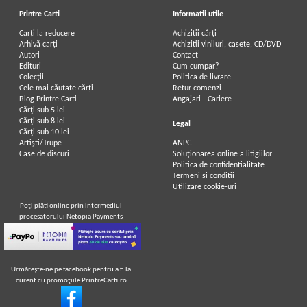
Printre Carti
Informatii utile
Carți la reducere
Achizitii cărți
Arhivă carți
Achizitii viniluri, casete, CD/DVD
Autori
Contact
Edituri
Cum cumpar?
Colecții
Politica de livrare
Cele mai căutate cărți
Retur comenzi
Blog Printre Carti
Angajari - Cariere
Cărţi sub 5 lei
Cărţi sub 8 lei
Legal
Cărţi sub 10 lei
Artiști/Trupe
ANPC
Case de discuri
Soluționarea online a litigiilor
Politica de confidentialitate
Termeni si conditii
Utilizare cookie-uri
Poţi plăti online prin intermediul
procesatorului Netopia Payments
Urmăreşte-ne pe facebook pentru a fi la
curent cu promoţiile PrintreCarti.ro