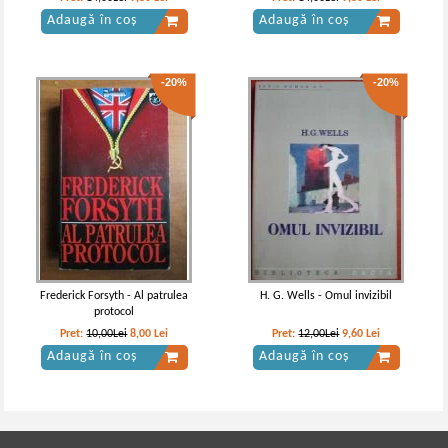
Adaugă în coș
Adaugă în coș
-20%
-20%
Frederick Forsyth - Al patrulea
H. G. Wells - Omul invizibil
protocol
Pret:
10,00Lei
8,00
Lei
Pret:
12,00Lei
9,60
Lei
Adaugă în coș
Adaugă în coș