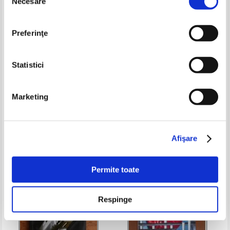
Necesare
consimțământului
Preferinţe
Statistici
Agatha Christie - Crima din
San Antonio - O crunta spargere
Marketing
Orient Expres
de nunta
Pret:
16,00Lei
11,20
Lei
Pret:
7,00
Lei
Adaugă în coș
Adaugă în coș
Afişare
-30%
Permite toate
Respinge