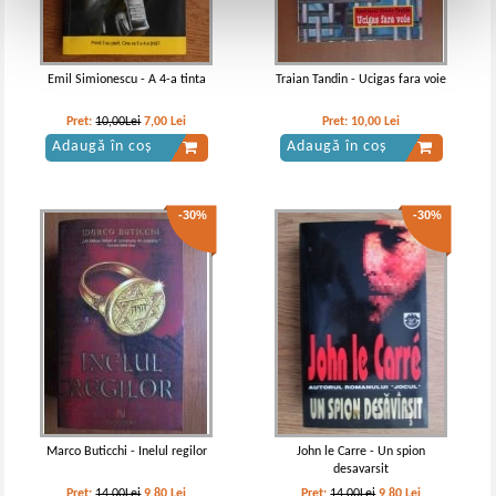
Emil Simionescu - A 4-a tinta
Traian Tandin - Ucigas fara voie
Pret:
10,00Lei
7,00
Lei
Pret:
10,00
Lei
Adaugă în coș
Adaugă în coș
-30%
-30%
Marco Buticchi - Inelul regilor
John le Carre - Un spion
desavarsit
Pret:
14,00Lei
9,80
Lei
Pret:
14,00Lei
9,80
Lei