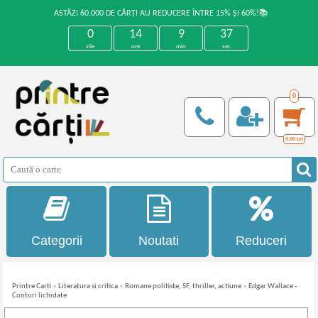
ASTĂZI 60.000 DE CĂRȚI AU REDUCERE ÎNTRE 15% ȘI 60%!📚
0
14
9
36
zile
ore
min
sec
0
0,00
Lei
Categorii
Noutati
Reduceri
Printre Carti
»
Literatura si critica
»
Romane politiste, SF, thriller, actiune
»
Edgar Wallace -
Conturi lichidate