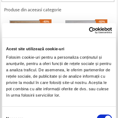
Produse din aceeasi categorie
-40%
-60%
Acest site utilizează cookie-uri
Folosim cookie-uri pentru a personaliza conținutul și
anunțurile, pentru a oferi funcții de rețele sociale și pentru
a analiza traficul. De asemenea, le oferim partenerilor de
rețele sociale, de publicitate și de analize informații cu
Gerard de Villiers - Afacerea
James Patterson - Die Tote Nr.
privire la modul în care folosiți site-ul nostru. Aceștia le
Kirsanov
12
Pret:
16,00Lei
9,60
Lei
Pret:
28,00Lei
11,20
Lei
pot combina cu alte informații oferite de dvs. sau culese
Adaugă în coș
Adaugă în coș
în urma folosirii serviciilor lor.
-30%
Selecția