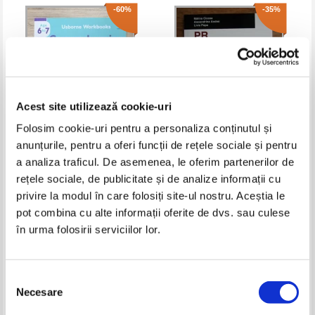
-60%
-35%
Acest site utilizează cookie-uri
Folosim cookie-uri pentru a personaliza conținutul și
anunțurile, pentru a oferi funcții de rețele sociale și pentru
Caroline Young - Comprehension
Malina Ciocea - PR your english!
a analiza traficul. De asemenea, le oferim partenerilor de
(age 6 to 7)
rețele sociale, de publicitate și de analize informații cu
Pret:
29,00Lei
11,60
Lei
Pret:
11,00Lei
7,15
Lei
privire la modul în care folosiți site-ul nostru. Aceștia le
Adaugă în coș
Adaugă în coș
pot combina cu alte informații oferite de dvs. sau culese
în urma folosirii serviciilor lor.
-60%
-60%
Selecția
Necesare
consimțământului