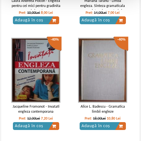
Laura Andreea Plocon - Engleza
Mariana Taranu - Limba
pentru cei mici pentru gradinita
engleza. Sinteza gramaticala
si clasa I
completa prin enunturi si
Pret:
10,00Lei
8,00
Lei
Pret:
14,00Lei
7,00
Lei
exercitii
Adaugă în coș
Adaugă în coș
-40%
-40%
Jacqueline Fromonot - Invatati
Alice L. Badescu - Gramatica
engleza contemporana
limbii engleze
Pret:
12,00Lei
7,20
Lei
Pret:
18,00Lei
10,80
Lei
Adaugă în coș
Adaugă în coș