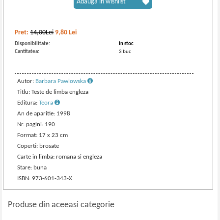
Adaugă în wishlist
Pret:
14,00Lei
9,80
Lei
Disponibilitate:
in stoc
Cantitatea:
3 buc
Autor:
Barbara Pawlowska
Titlu: Teste de limba engleza
Editura:
Teora
An de aparitie: 1998
Nr. pagini: 190
Format: 17 x 23 cm
Coperti: brosate
Carte in limba: romana si engleza
Stare: buna
ISBN: 973-601-343-X
Produse din aceeasi categorie