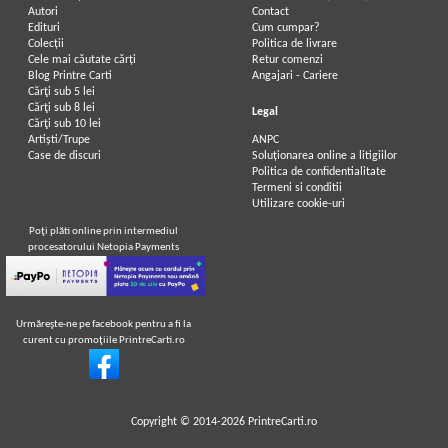
Autori
Contact
Edituri
Cum cumpar?
Colecții
Politica de livrare
Cele mai căutate cărți
Retur comenzi
Blog Printre Carti
Angajari - Cariere
Cărţi sub 5 lei
Cărţi sub 8 lei
Legal
Cărţi sub 10 lei
Artiști/Trupe
ANPC
Case de discuri
Soluționarea online a litigiilor
Politica de confidentialitate
Termeni si conditii
Utilizare cookie-uri
Poţi plăti online prin intermediul
procesatorului Netopia Payments
Urmăreşte-ne pe facebook pentru a fi la
curent cu promoţiile PrintreCarti.ro
Copyright © 2014-2026
PrintreCarti.ro