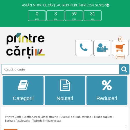
ASTĂZI 60.000 DE CĂRȚI AU REDUCERE ÎNTRE 15% ȘI 60%!📚
0
3
59
31
zile
ore
min
sec
0
0,00
Lei
Categorii
Noutati
Reduceri
Printre Carti
»
Dictionare si Limbi straine
»
Cursuri de limbi straine
»
Limba engleza
»
Barbara Pawlowska - Teste de limba engleza