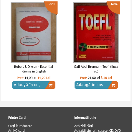
-20%
-60%
Robert J. Dixson - Essential
Gail Abel Brenner - Toefl (lipsa
Idioms in English
cd)
Pret:
14,00Lei
11,20
Lei
Pret:
21,00Lei
8,40
Lei
Adaugă în coș
Adaugă în coș
Printre Carti
Informatii utile
Carți la reducere
Achizitii cărți
Arhivă carți
Achizitii viniluri, casete, CD/DVD