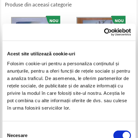
Produse din aceeasi categorie
Acest site utilizează cookie-uri
Folosim cookie-uri pentru a personaliza conținutul și
anunțurile, pentru a oferi funcții de rețele sociale și pentru
a analiza traficul. De asemenea, le oferim partenerilor de
Richelle Mead - Blood promise
Hiro Arikawa - The Travelling Cat
rețele sociale, de publicitate și de analize informații cu
Chronicles
privire la modul în care folosiți site-ul nostru. Aceștia le
Pret:
40,00
Lei
Pret:
48,00
Lei
pot combina cu alte informații oferite de dvs. sau culese
Adaugă în coș
Adaugă în coș
în urma folosirii serviciilor lor.
-20%
Selecția
Necesare
consimțământului