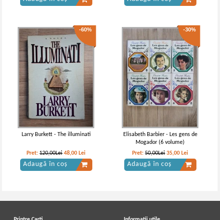
-60%
-30%
Larry Burkett - The illuminati
Elisabeth Barbier - Les gens de
Mogador (6 volume)
Pret:
120,00Lei
48,00
Lei
Pret:
50,00Lei
35,00
Lei
Adaugă în coș
Adaugă în coș
Printre Carti
Informatii utile