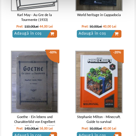
Karl May - Au Gre de la
World heritage in Cappadocia
Tourmente (1933)
Pret:
110,00Lei
44,00
Lei
Pret:
50,00Lei
40,00
Lei
Adaugă în coș
Adaugă în coș
-60%
-20%
Goethe - Ein lebens und
Stephanie Milton - Minecraft.
Charakterbild von Engelbert
Guide to survival
Lorenz Filcher (aprox 1900)
Pret:
140,00Lei
56,00
Lei
Pret:
50,00Lei
40,00
Lei
Adaugă în coș
Adaugă în coș