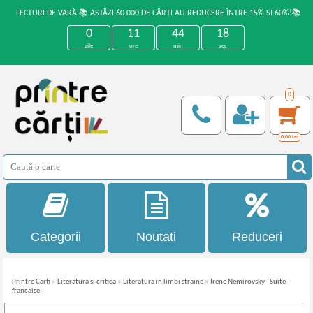
LECTURI DE VARĂ 📚 ASTĂZI 60.000 DE CĂRȚI AU REDUCERE ÎNTRE 15% ȘI 60%!📚
0
11
44
18
zile
ore
min
sec
0
0,00
Lei
Categorii
Noutati
Reduceri
Printre Carti
»
Literatura si critica
»
Literatura in limbi straine
»
Irene Nemirovsky - Suite
francaise