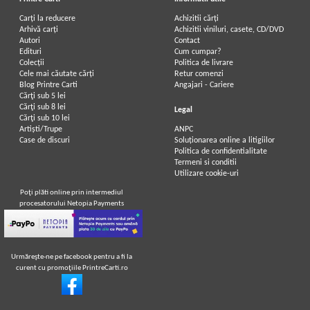
Carți la reducere
Achizitii cărți
Arhivă carți
Achizitii viniluri, casete, CD/DVD
Autori
Contact
Edituri
Cum cumpar?
Colecții
Politica de livrare
Cele mai căutate cărți
Retur comenzi
Blog Printre Carti
Angajari - Cariere
Cărţi sub 5 lei
Cărţi sub 8 lei
Legal
Cărţi sub 10 lei
Artiști/Trupe
ANPC
Case de discuri
Soluționarea online a litigiilor
Politica de confidentialitate
Termeni si conditii
Utilizare cookie-uri
Poţi plăti online prin intermediul
procesatorului Netopia Payments
Urmăreşte-ne pe facebook pentru a fi la
curent cu promoţiile PrintreCarti.ro