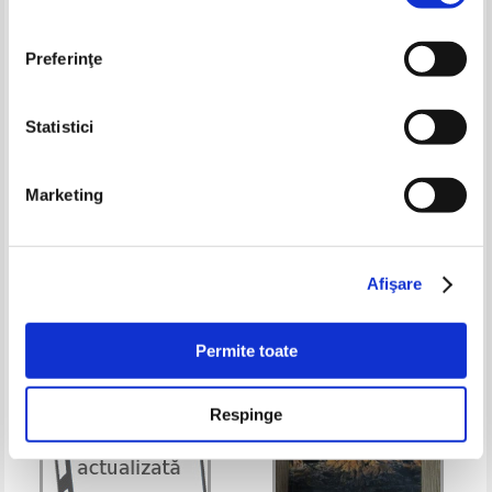
Preferinţe
Statistici
Karine Riviere, Martin Marceau -
Stephen King - Rose Madder
Marketing
Seul avec les autres
Pret:
35,00
Lei
Pret:
70,00Lei
56,00
Lei
Adaugă în coș
Adaugă în coș
Afişare
-60%
-20%
Permite toate
Respinge