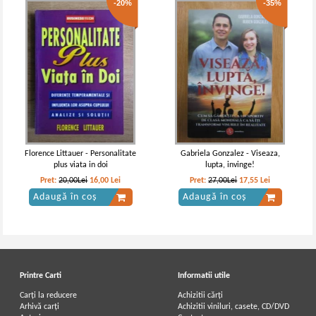
-20%
-35%
Florence Littauer - Personalitate
Gabriela Gonzalez - Viseaza,
plus viata in doi
lupta, invinge!
Pret:
20,00Lei
16,00
Lei
Pret:
27,00Lei
17,55
Lei
Adaugă în coș
Adaugă în coș
Printre Carti
Informatii utile
Carți la reducere
Achizitii cărți
Arhivă carți
Achizitii viniluri, casete, CD/DVD