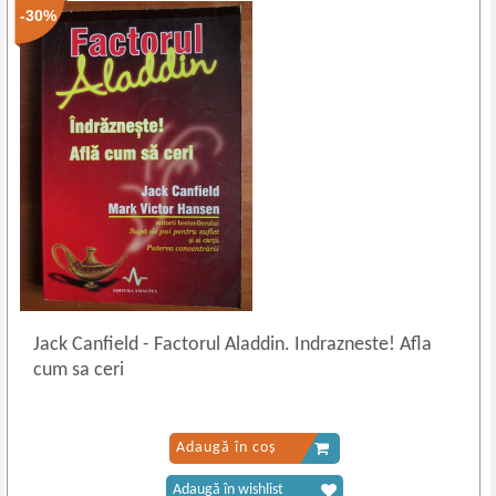
-30%
Jack Canfield
-
Factorul Aladdin. Indrazneste! Afla
cum sa ceri
Adaugă în coș
Adaugă în wishlist