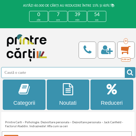
ASTĂZI 60.000 DE CĂRȚI AU REDUCERE ÎNTRE 15% ȘI 60%!📚
0
7
39
54
zile
ore
min
sec
0
0,00
Lei
Categorii
Noutati
Reduceri
Printre Carti
»
Psihologie. Dezvoltare personala
»
Dezvoltare personala
»
Jack Canfield -
Factorul Aladdin. Indrazneste! Afla cum sa ceri