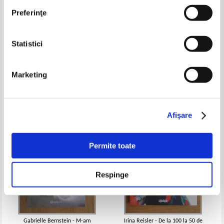
Preferinţe
Statistici
Francois Lelord - Cum sa ne
Dale Carnegie - Secretele
purtam cu personalitatile dificile
succesului
Pret:
25,00
Lei
Pret:
19,00Lei
15,20
Lei
Marketing
Adaugă în coș
Adaugă în coș
Afişare
-40%
Permite toate
Respinge
Gabrielle Bernstein - M-am
Irina Reisler - De la 100 la 50 de