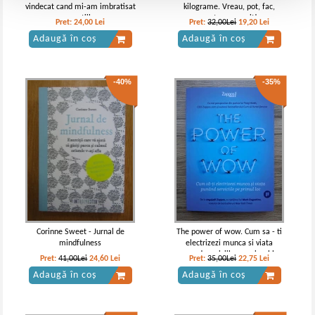
vindecat cand mi-am imbratisat
kilograme. Vreau, pot, fac,
emotiile
pentru ca merit!
Pret:
24,00
Lei
Pret:
32,00Lei
19,20
Lei
Adaugă în coș
Adaugă în coș
-40%
-35%
Corinne Sweet - Jurnal de
The power of wow. Cum sa - ti
mindfulness
electrizezi munca si viata
punand serviciile pe primul loc
Pret:
41,00Lei
24,60
Lei
Pret:
35,00Lei
22,75
Lei
Adaugă în coș
Adaugă în coș