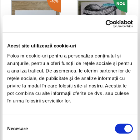
-40%
Acest site utilizează cookie-uri
Folosim cookie-uri pentru a personaliza conținutul și
anunțurile, pentru a oferi funcții de rețele sociale și pentru
Susan Verde - Sunt pace. O carte
Nance Guilmartin - Cuvinte care
a analiza traficul. De asemenea, le oferim partenerilor de
despre mindfulness
vindeca. Ce poti spune cand nu
rețele sociale, de publicitate și de analize informații cu
stii ce sa spui
Pret:
28,00Lei
16,80
Lei
Pret:
30,00
Lei
privire la modul în care folosiți site-ul nostru. Aceștia le
Adaugă în coș
Adaugă în coș
pot combina cu alte informații oferite de dvs. sau culese
în urma folosirii serviciilor lor.
-20%
Selecția
Necesare
consimțământului