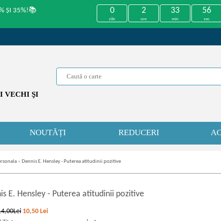
0
2
33
56
% ȘI 35%!📚
zile
ore
min
sec
 VECHI ŞI
NOUTĂȚI
REDUCERI
AC
ersonala
»
Dennis E. Hensley - Puterea atitudinii pozitive
is E. Hensley
-
Puterea atitudinii pozitive
14,00Lei
10,50
Lei