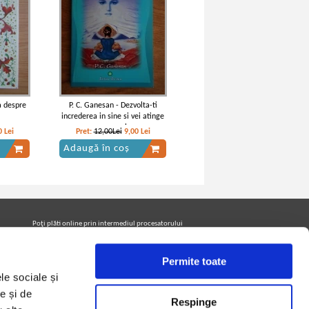
a despre
P. C. Ganesan - Dezvolta-ti
increderea in sine si vei atinge
succesul
0
Lei
Pret:
12,00Lei
9,00
Lei
Adaugă în coș
Poţi plăti online prin intermediul procesatorului
Netopia Payments
Permite toate
le sociale și
Urmăreşte-ne pe facebook pentru a fi la curent cu
promoţiile PrintreCarti.ro
e și de
Respinge