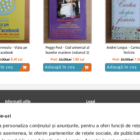
ermeziu - Viata pe
Peggy Post - Cod universal al
Andrei Lorgus - Carte
Facebook
bunelor maniere (volumul 2)
fericire
2,00Lei
8,40
Lei
Pret:
12,00Lei
7,80
Lei
Pret:
10,00Lei
7,5
în coș
Adaugă în coș
Adaugă în coș
Informatii utile
Legal
ANPC
Achizitii cărți
ie-uri
Achizitii viniluri, casete, CD/DVD
Soluționarea online a litigiilor
Contact
Politica de confidentialitate
personaliza conținutul și anunțurile, pentru a oferi funcții de rețe
Cum cumpar?
Termeni si conditii
Politica de livrare
Utilizare cookie-uri
De asemenea, le oferim partenerilor de rețele sociale, de publicitat
Retur comenzi