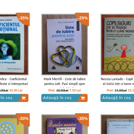
-35%
-25%
mbra - Coeficientul
Mark Merrill - Liste de iubire
Nessia Laniado - Copii 
este si interpretari
pentru soti. Pasi simpli spre
ei insisi intr-o lume 
casnicia ideala
,00Lei
10,40
Lei
Pret:
10,00Lei
7,50
Lei
Pret:
14,00Lei
10,
în coș
Adaugă în coș
Adaugă în coș
-30%
-35%