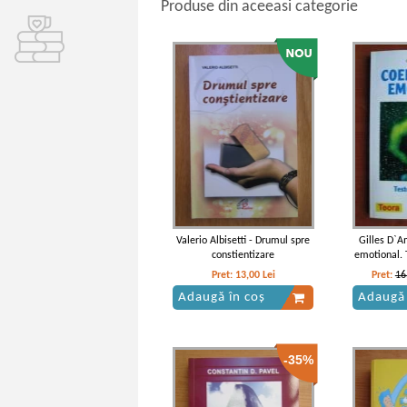
Produse din aceeasi categorie
Valerio Albisetti - Drumul spre
Gilles D`A
constientizare
emotional. T
Pret:
13,00
Lei
Pret:
16
Adaugă în coș
Adaugă 
-35%