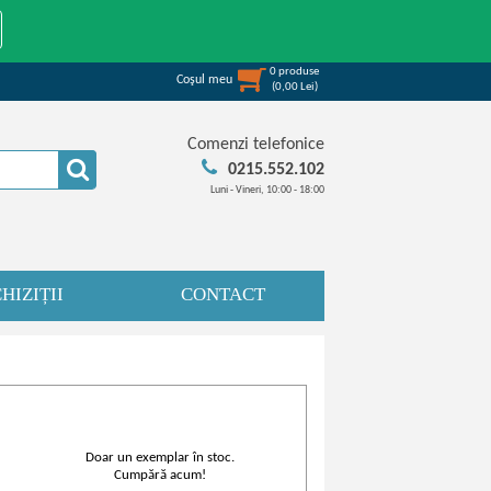
0
produse
Coşul meu
(
0,00
Lei
)
Comenzi telefonice
0215.552.102
Luni - Vineri, 10:00 - 18:00
HIZIȚII
CONTACT
Doar un exemplar în stoc.
Cumpără acum!