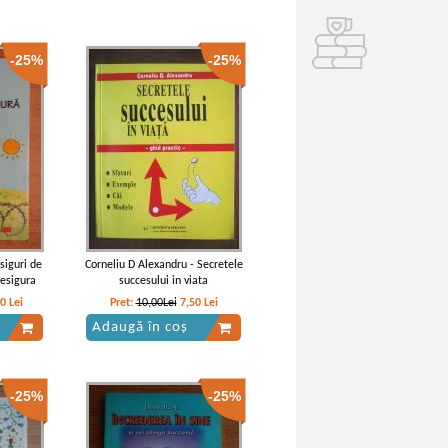
-25%
-25%
siguri de
Corneliu D Alexandru - Secretele
nesigura
succesului in viata
50
Lei
Pret:
10,00Lei
7,50
Lei
Adaugă în coș
-25%
-25%