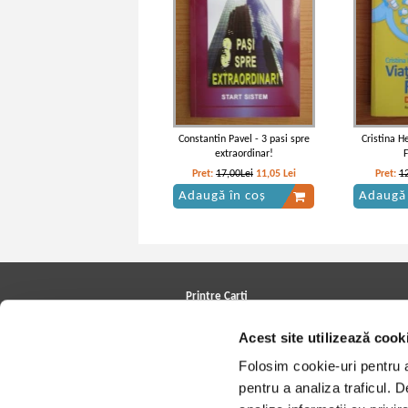
Constantin Pavel - 3 pasi spre
Cristina H
extraordinar!
Pret:
17,00Lei
11,05
Lei
Pret:
1
Adaugă în coș
Adaugă 
Printre Carti
Carți la reducere
Acest site utilizează cook
Arhivă carți
Autori
Folosim cookie-uri pentru a 
Edituri
Colecții
pentru a analiza traficul. 
Cele mai căutate cărți