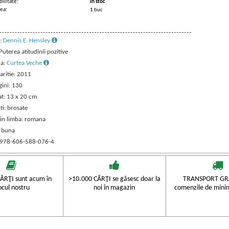
ilitate:
in stoc
ea:
1 buc
:
Dennis E. Hensley
 Puterea atitudinii pozitive
ra:
Curtea Veche
aritie: 2011
gini: 130
t: 13 x 20 cm
ti: brosate
 in limba: romana
: buna
 978-606-588-076-4
ĂRŢI sunt acum în
>10.000 CĂRŢI se găsesc doar la
TRANSPORT GRA
ocul nostru
noi în magazin
comenzile de mini