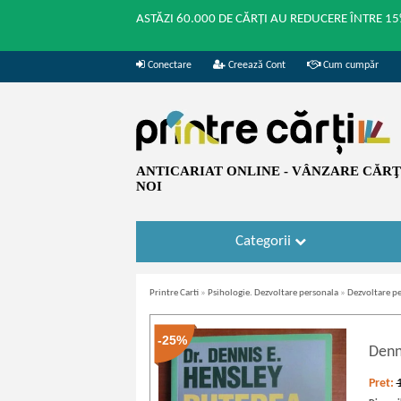
ASTĂZI 60.000 DE CĂRȚI AU REDUCERE ÎNTRE 15
Conectare
Creează Cont
Cum cumpăr
ANTICARIAT ONLINE - VÂNZARE CĂRŢI
NOI
Categorii
Printre Carti
»
Psihologie. Dezvoltare personala
»
Dezvoltare p
-25%
Denn
Pret: