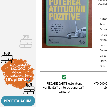
Disponib
Cantitat
Autor
Titlu:
Editu
An ap
Nr pa
Forma
Coper
Carte
Stare
ISBN:
FIECARE CARTE este atent
+70.000 C
verificată înainte de punerea în
st
vânzare