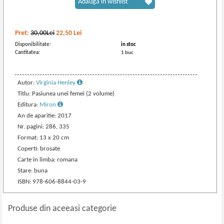
Adaugă în wishlist
Pret:
30,00Lei
22,50
Lei
Disponibilitate:
in stoc
Cantitatea:
1 buc
Autor:
Virginia Henley
Titlu: Pasiunea unei femei (2 volume)
Editura:
Miron
An de aparitie: 2017
Nr. pagini: 286, 335
Format: 13 x 20 cm
Coperti: brosate
Carte in limba: romana
Stare: buna
ISBN: 978-606-8844-03-9
Produse din aceeasi categorie