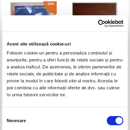
-25%
Acest site utilizează cookie-uri
Folosim cookie-uri pentru a personaliza conținutul și
anunțurile, pentru a oferi funcții de rețele sociale și pentru
Natasa Alina Culea - Te-a sedus
Nora Roberts - Tributul. Scrisori
a analiza traficul. De asemenea, le oferim partenerilor de
si s-a dus. Cum schimbi
de dragoste, Sperante implinite
rețele sociale, de publicitate și de analize informații cu
povestea
(2 volume)
Pret:
28,00Lei
21,00
Lei
Pret:
27,00
Lei
privire la modul în care folosiți site-ul nostru. Aceștia le
Adaugă în coș
Adaugă în coș
pot combina cu alte informații oferite de dvs. sau culese
în urma folosirii serviciilor lor.
-25%
Selecția
Necesare
consimțământului