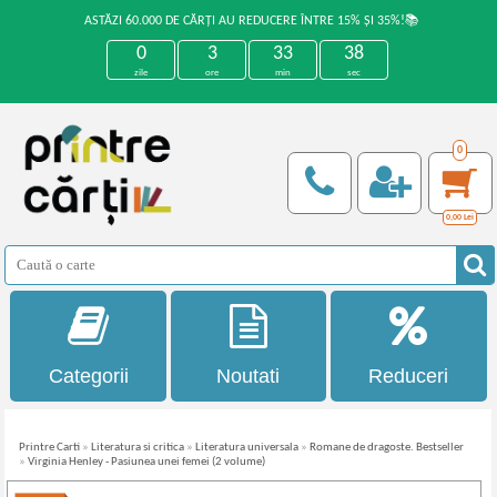
ASTĂZI 60.000 DE CĂRȚI AU REDUCERE ÎNTRE 15% ȘI 35%!📚
0
3
33
38
zile
ore
min
sec
0
0,00
Lei
Categorii
Noutati
Reduceri
Printre Carti
»
Literatura si critica
»
Literatura universala
»
Romane de dragoste. Bestseller
»
Virginia Henley - Pasiunea unei femei (2 volume)