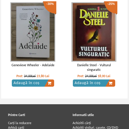
-30%
-25%
Genevieve Wheeler - Adelaide
Danielle Steel - Vulturul
singuratic
Pret:
34,00Lei
23,80
Lei
Pret:
24,00Lei
18,00
Lei
Adaugă în coș
Adaugă în coș
Printre Carti
Informatii utile
Carți la reducere
Achizitii cărți
Arhivă carți
Achizitii viniluri, casete, CD/DVD