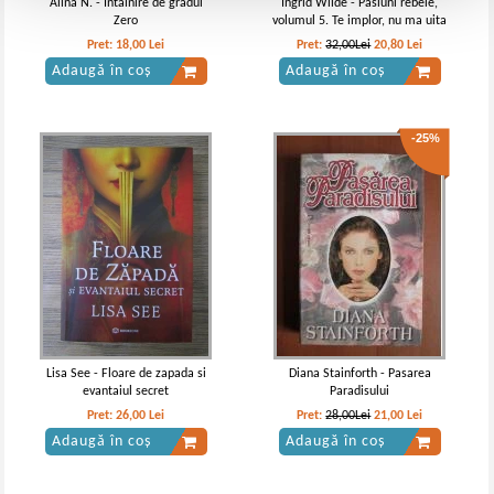
Alina N. - Intalnire de gradul
Ingrid Wilde - Pasiuni rebele,
Zero
volumul 5. Te implor, nu ma uita
Pret:
18,00
Lei
Pret:
32,00Lei
20,80
Lei
Adaugă în coș
Adaugă în coș
-25%
Lisa See - Floare de zapada si
Diana Stainforth - Pasarea
evantaiul secret
Paradisului
Pret:
26,00
Lei
Pret:
28,00Lei
21,00
Lei
Adaugă în coș
Adaugă în coș