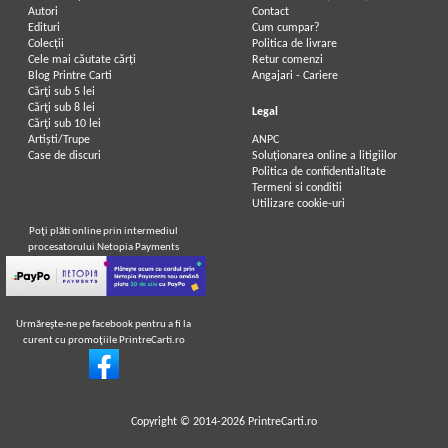
Autori
Contact
Edituri
Cum cumpar?
Colecții
Politica de livrare
Cele mai căutate cărți
Retur comenzi
Blog Printre Carti
Angajari - Cariere
Cărţi sub 5 lei
Cărţi sub 8 lei
Legal
Cărţi sub 10 lei
Artiști/Trupe
ANPC
Case de discuri
Soluționarea online a litigiilor
Politica de confidentialitate
Termeni si conditii
Utilizare cookie-uri
Poţi plăti online prin intermediul
procesatorului Netopia Payments
Urmăreşte-ne pe facebook pentru a fi la
curent cu promoţiile PrintreCarti.ro
Copyright © 2014-2026
PrintreCarti.ro