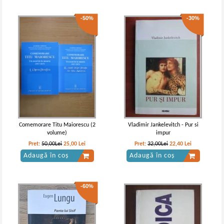
-50%
-30%
Comemorare Titu Maiorescu (2
Vladimir Jankelevitch - Pur si
volume)
impur
Pret:
50,00Lei
25,00
Lei
Pret:
32,00Lei
22,40
Lei
Adaugă în coș
Adaugă în coș
-60%