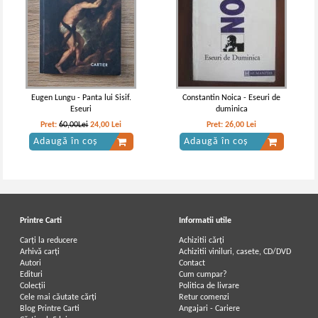
Eugen Lungu - Panta lui Sisif.
Constantin Noica - Eseuri de
Eseuri
duminica
Pret:
60,00Lei
24,00
Lei
Pret:
26,00
Lei
Adaugă în coș
Adaugă în coș
Printre Carti
Informatii utile
Carți la reducere
Achizitii cărți
Arhivă carți
Achizitii viniluri, casete, CD/DVD
Autori
Contact
Edituri
Cum cumpar?
Colecții
Politica de livrare
Cele mai căutate cărți
Retur comenzi
Blog Printre Carti
Angajari - Cariere