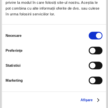
privire la modul în care folosiți site-ul nostru. Aceștia le
Constantin Noica - Povestiri despre
Constantin Noica - Povestiri despre
pot combina cu alte informații oferite de dvs. sau culese
om
OM (cu autograful autorului)
în urma folosirii serviciilor lor.
Selecția
Lucian Blaga - Curs de filosofia
Descartes - Discurs despre
Necesare
consimțământului
religiei
metoda de a ne conduce bine
ratiunea si a cauta adevarul in
Pret:
26,00Lei
18,20
Lei
Pret:
21,00Lei
16,80
Lei
stiinte
Adaugă în coș
Adaugă în coș
Preferinţe
Statistici
Marketing
Afişare