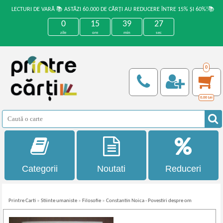
LECTURI DE VARĂ 📚 ASTĂZI 60.000 DE CĂRȚI AU REDUCERE ÎNTRE 15% ȘI 60%!📚
0
15
39
26
zile
ore
min
sec
0
0,00
Lei
Categorii
Noutati
Reduceri
Printre Carti
»
Stiinte umaniste
»
Filosofie
»
Constantin Noica - Povestiri despre om