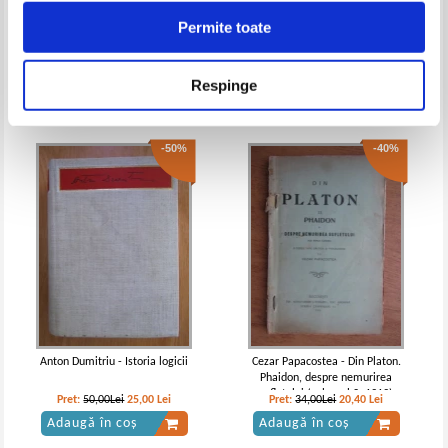
Permite toate
Alexandrian - Istoria filozofiei
Emil Cioran - Schimbarea la fata
oculte
a Romaniei
Pret:
40,00
Lei
Pret:
26,00
Lei
Respinge
Adaugă în coș
Adaugă în coș
-50%
-40%
Anton Dumitriu - Istoria logicii
Cezar Papacostea - Din Platon.
Phaidon, despre nemurirea
sufletului (volumul 2, 1919)
Pret:
50,00Lei
25,00
Lei
Pret:
34,00Lei
20,40
Lei
Adaugă în coș
Adaugă în coș