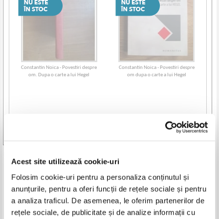
Constantin Noica - Povestiri despre
Constantin Noica - Povestiri despre
om. Dupa o carte a lui Hegel
om dupa o carte a lui Hegel
Vezi toate edițiile »
Produse din aceeasi categorie
Acest site utilizează cookie-uri
Folosim cookie-uri pentru a personaliza conținutul și
-30%
-20%
anunțurile, pentru a oferi funcții de rețele sociale și pentru
a analiza traficul. De asemenea, le oferim partenerilor de
rețele sociale, de publicitate și de analize informații cu