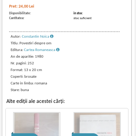
Pret:
24,00
Lei
Disponibilitate:
in stoc
Cantitatea:
stoc suficient
Autor:
Constantin Noica
Titlu: Povestiri despre om
Editura:
Cartea Romaneasca
An de aparitie: 1980
Nr. pagini: 252
Format: 13 x 20 cm
Coperti: brosate
Carte in limba: romana
Stare: buna
Alte ediții ale acestei cărți: