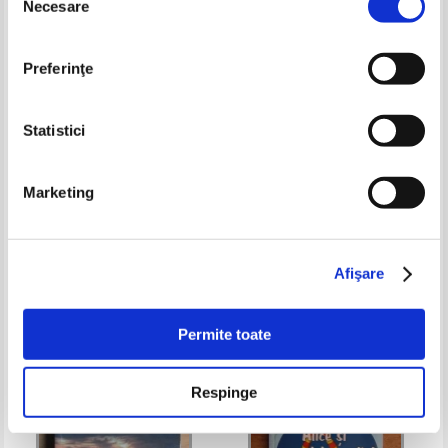
Necesare
consimțământului
Preferinţe
Statistici
Marketing
Charles Perrault - Cele mai
Casuta din padure
frumoase basme
Pret:
10,00Lei
5,00
Lei
Pret:
10,00Lei
6,00
Lei
Adaugă în coș
Adaugă în coș
Afişare
-50%
-40%
Permite toate
Respinge