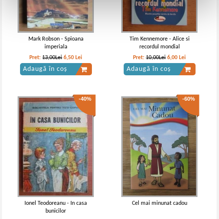
Mark Robson - Spioana
Tim Kennemore - Alice si
imperiala
recordul mondial
Pret:
13,00Lei
6,50
Lei
Pret:
10,00Lei
6,00
Lei
Adaugă în coș
Adaugă în coș
-40%
-60%
Ionel Teodoreanu - In casa
Cel mai minunat cadou
bunicilor