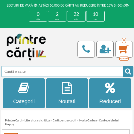
LECTURI DE VARĂ 📚 ASTĂZI 60.000 DE CĂRȚI AU REDUCERE ÎNTRE 15% ȘI 60%!📚
0
2
22
10
zile
ore
min
sec
0
0,00
Lei
Categorii
Noutati
Reduceri
Printre Carti
»
Literatura si critica
»
Carti pentru copii
»
Horia Garbea - Cantecelele lui
Huppy