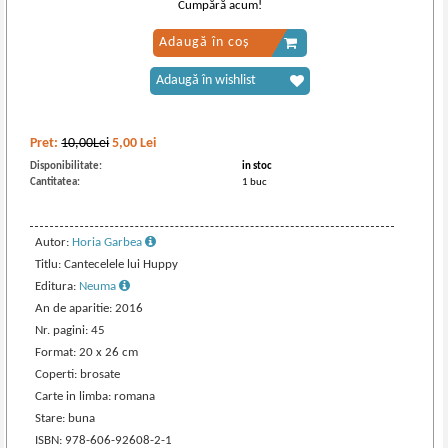
Cumpără acum!
Adaugă în coș
Adaugă în wishlist
Pret:
10,00Lei
5,00
Lei
Disponibilitate:
in stoc
Cantitatea:
1 buc
Autor:
Horia Garbea
Titlu: Cantecelele lui Huppy
Editura:
Neuma
An de aparitie: 2016
Nr. pagini: 45
Format: 20 x 26 cm
Coperti: brosate
Carte in limba: romana
Stare: buna
ISBN: 978-606-92608-2-1