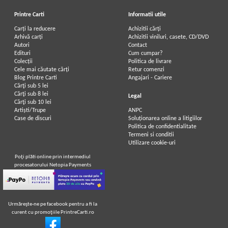
Printre Carti
Informatii utile
Carți la reducere
Achizitii cărți
Arhivă carți
Achizitii viniluri, casete, CD/DVD
Autori
Contact
Edituri
Cum cumpar?
Colecții
Politica de livrare
Cele mai căutate cărți
Retur comenzi
Blog Printre Carti
Angajari - Cariere
Cărţi sub 5 lei
Cărţi sub 8 lei
Legal
Cărţi sub 10 lei
Artiști/Trupe
ANPC
Case de discuri
Soluționarea online a litigiilor
Politica de confidentialitate
Termeni si conditii
Utilizare cookie-uri
Poţi plăti online prin intermediul
procesatorului Netopia Payments
Urmăreşte-ne pe facebook pentru a fi la
curent cu promoţiile PrintreCarti.ro