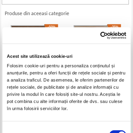
Produse din aceeasi categorie
-50%
-35%
Acest site utilizează cookie-uri
Folosim cookie-uri pentru a personaliza conținutul și
anunțurile, pentru a oferi funcții de rețele sociale și pentru
a analiza traficul. De asemenea, le oferim partenerilor de
rețele sociale, de publicitate și de analize informații cu
Ion Agarbiceanu - File din cartea
Joseph Kessel - Leul
privire la modul în care folosiți site-ul nostru. Aceștia le
naturii
pot combina cu alte informații oferite de dvs. sau culese
Pret:
12,00Lei
6,00
Lei
Pret:
10,00Lei
6,50
Lei
în urma folosirii serviciilor lor.
Adaugă în coș
Adaugă în coș
-50%
-40%
Selecția