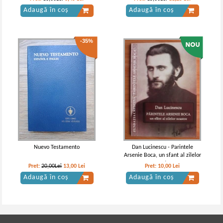
Adaugă în coș
Adaugă în coș
-35%
Nuevo Testamento
Dan Lucinescu - Parintele
Arsenie Boca, un sfant al zilelor
noastre
Pret:
20,00Lei
13,00
Lei
Pret:
10,00
Lei
Adaugă în coș
Adaugă în coș