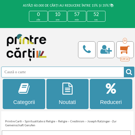
ASTĂZI 60.000 DE CĂRȚI AU REDUCERE ÎNTRE 15% ȘI 35%!📚
0
10
57
52
zile
ore
min
sec
0
0,00
Lei
Categorii
Noutati
Reduceri
Printre Carti
»
Spiritualitate si Religie
»
Religie
»
Crestinism
»
Joseph Ratzinger - Zur
Gemeinschaft Gerufen