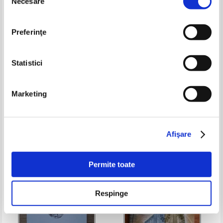
Necesare
consimțământului
Preferinţe
Statistici
Mihai Fratila - Precedenta
Doina Hasnes Ciurdariu -
Marketing
ragazului
Medjugorje, varatlan vallomasok
Pret:
14,00Lei
9,10
Lei
Pret:
17,00Lei
11,05
Lei
Adaugă în coș
Adaugă în coș
Afişare
-35%
-35%
Permite toate
Respinge