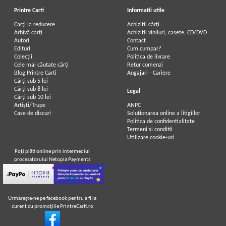
Printre Carti
Informatii utile
Carți la reducere
Achizitii cărți
Arhivă carți
Achizitii viniluri, casete, CD/DVD
Autori
Contact
Edituri
Cum cumpar?
Colecții
Politica de livrare
Cele mai căutate cărți
Retur comenzi
Blog Printre Carti
Angajari - Cariere
Cărţi sub 5 lei
Cărţi sub 8 lei
Legal
Cărţi sub 10 lei
Artiști/Trupe
ANPC
Case de discuri
Soluționarea online a litigiilor
Politica de confidentialitate
Termeni si conditii
Utilizare cookie-uri
Poţi plăti online prin intermediul
procesatorului Netopia Payments
Urmăreşte-ne pe facebook pentru a fi la
curent cu promoţiile PrintreCarti.ro