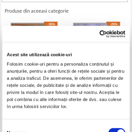
Produse din aceeasi categorie
-35%
-25%
Acest site utilizează cookie-uri
Folosim cookie-uri pentru a personaliza conținutul și
anunțurile, pentru a oferi funcții de rețele sociale și pentru
a analiza traficul. De asemenea, le oferim partenerilor de
rețele sociale, de publicitate și de analize informații cu
Silvian Theodorescu - Sfintii
Edwin Louis Cole - Integritate
privire la modul în care folosiți site-ul nostru. Aceștia le
Mucenici de la Niculitel
sexuala. O revolutie sexuala
numita puritate
Pret:
13,00Lei
8,45
Lei
Pret:
14,00Lei
10,50
Lei
pot combina cu alte informații oferite de dvs. sau culese
Adaugă în coș
Adaugă în coș
în urma folosirii serviciilor lor.
-35%
-35%
Selecția