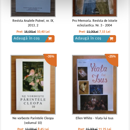
Revista Analele Putnei, nr. IX,
Pro Memoria. Revista de istorie
2013, 2
ecleziastica. Nr. 3 - 2004
Pret:
16,00Lei
10,40
Lei
Pret:
11,00Lei
7,15
Lei
Adaugă în coș
Adaugă în coș
-35%
-25%
Ne vorbeste Parintele Cleopa
Ellen White - Viata lui Isus
(volumul 10)
Pret:
13,00Lei
8,45
Lei
Pret:
15,00Lei
11,25
Lei