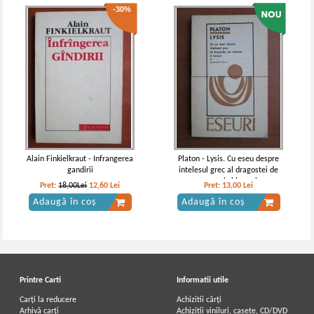
-30%
Alain Finkielkraut - Infrangerea
Platon - Lysis. Cu eseu despre
gandirii
intelesul grec al dragostei de
oameni si lucruri
Pret:
18,00Lei
12,60
Lei
Pret:
13,00
Lei
Adaugă în coș
Adaugă în coș
Printre Carti
Informatii utile
Carți la reducere
Achizitii cărți
Arhivă carți
Achizitii viniluri, casete, CD/DVD