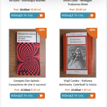
Ion Banu - Istoriologia filozofiei
Arturo Leyte - Heidegger.
Prabusirea fiintei
Pret:
20,00Lei
10,00
Lei
Pret:
20,00
Lei
Adaugă în coș
Adaugă în coș
-50%
-60%
Georgeta Dan Spinoiu -
Virgil Candea - Ratiunea
Cunoasterea de sine si succesul
dominanta. Contributii la istoria
umanismului romanesc
Pret:
17,00Lei
8,50
Lei
Pret:
24,00Lei
9,60
Lei
Adaugă în coș
Adaugă în coș