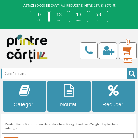
ASTĂZI 60.000 DE CĂRȚI AU REDUCERE ÎNTRE 15% ȘI 60%!📚
0
13
13
53
zile
ore
min
sec
0
0,00
Lei
Categorii
Noutati
Reduceri
Printre Carti
»
Stiinte umaniste
»
Filosofie
»
Georg Henrik von Wright - Explicatie si
intelegere