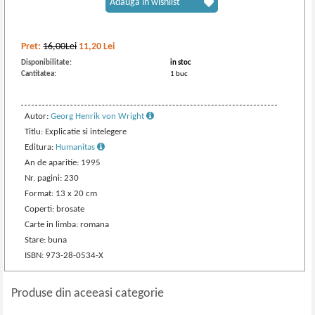
Adaugă în wishlist
Pret:
16,00Lei
11,20
Lei
Disponibilitate:
in stoc
Cantitatea:
1 buc
Autor:
Georg Henrik von Wright
Titlu: Explicatie si intelegere
Editura:
Humanitas
An de aparitie: 1995
Nr. pagini: 230
Format: 13 x 20 cm
Coperti: brosate
Carte in limba: romana
Stare: buna
ISBN: 973-28-0534-X
Produse din aceeasi categorie