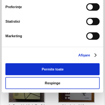
Preferinţe
Statistici
Gheorghe Rapeanu - Omul in
Stephen Baker - Final jeopardy.
epoca renivelarilor
Man VS machine and the quest
to know everything
Marketing
Pret:
10,00
Lei
Pret:
34,00Lei
13,60
Lei
Adaugă în coș
Adaugă în coș
Afişare
-50%
Permite toate
Respinge