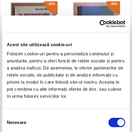
-20%
-30%
Acest site utilizează cookie-uri
Folosim cookie-uri pentru a personaliza conținutul și
anunțurile, pentru a oferi funcții de rețele sociale și pentru
Nicolae Stan - 36 interpretari de
Bazele filozofiei marxiste
a analiza traficul. De asemenea, le oferim partenerilor de
texte filosofice
rețele sociale, de publicitate și de analize informații cu
Pret:
10,00Lei
8,00
Lei
Pret:
13,00Lei
9,10
Lei
privire la modul în care folosiți site-ul nostru. Aceștia le
Adaugă în coș
Adaugă în coș
pot combina cu alte informații oferite de dvs. sau culese
în urma folosirii serviciilor lor.
-60%
Selecția
Necesare
consimțământului