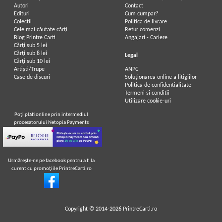
Autori
Contact
Edituri
Cum cumpar?
Colecții
Politica de livrare
Cele mai căutate cărți
Retur comenzi
Blog Printre Carti
Angajari - Cariere
Cărţi sub 5 lei
Cărţi sub 8 lei
Legal
Cărţi sub 10 lei
Artiști/Trupe
ANPC
Case de discuri
Soluționarea online a litigiilor
Politica de confidentialitate
Termeni si conditii
Utilizare cookie-uri
Poţi plăti online prin intermediul
procesatorului Netopia Payments
Urmăreşte-ne pe facebook pentru a fi la
curent cu promoţiile PrintreCarti.ro
Copyright © 2014-2026
PrintreCarti.ro