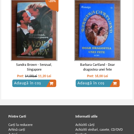
-20%
Sandra Brown - Senzual,
Barbara Cartland - Doar
Singapore
dragostea unei fete
Pret:
14,00Lei
11,20
Lei
Pret:
16,00
Lei
Adaugă în coș
Adaugă în coș
Printre Carti
Informatii utile
Carți la reducere
Achizitii cărți
Arhivă carți
Achizitii viniluri, casete, CD/DVD