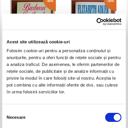
-35%
-35%
Acest site utilizează cookie-uri
Folosim cookie-uri pentru a personaliza conținutul și
anunțurile, pentru a oferi funcții de rețele sociale și pentru
Barbara Cartland - Nazuinta
Elizabeth Adler - Totul sau nimic
a analiza traficul. De asemenea, le oferim partenerilor de
rețele sociale, de publicitate și de analize informații cu
Pret:
10,00Lei
6,50
Lei
Pret:
16,00Lei
10,40
Lei
privire la modul în care folosiți site-ul nostru. Aceștia le
Adaugă în coș
Adaugă în coș
pot combina cu alte informații oferite de dvs. sau culese
în urma folosirii serviciilor lor.
-35%
Selecția
Necesare
consimțământului