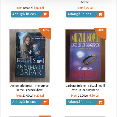
bestiei
Pret:
10,00Lei
8,00
Lei
Pret:
8,00
Lei
Adaugă în coș
Adaugă în coș
-60%
-40%
Annemarie Brear - The orphan
Barbara Erskine - Miezul noptii
in the Peacock Shawl
este un loc singuratic
Pret:
23,00Lei
9,20
Lei
Pret:
11,00Lei
6,60
Lei
Adaugă în coș
Adaugă în coș