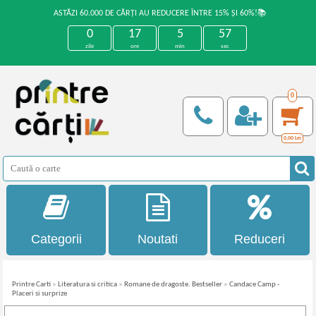
ASTĂZI 60.000 DE CĂRȚI AU REDUCERE ÎNTRE 15% ȘI 60%!📚
0
17
5
57
zile
ore
min
sec
0
0,00
Lei
Categorii
Noutati
Reduceri
Printre Carti
»
Literatura si critica
»
Romane de dragoste. Bestseller
»
Candace Camp -
Placeri si surprize